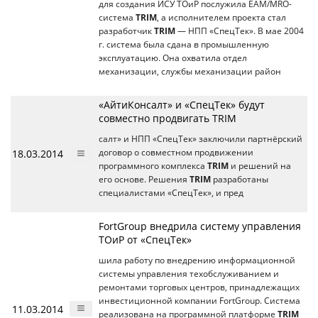
для создания ИСУ ТОиР послужила EAM/MRO-
система
TRIM
, а исполнителем проекта стал
разработчик
TRIM
— НПП «СпецТек». В мае 2004
г. система была сдана в промышленную
эксплуатацию. Она охватила отдел
механизации, службы механизации район
«АйтиКонсалт» и «СпецТек» будут
совместно продвигать TRIM
салт» и НПП «СпецТек» заключили партнёрский
18.03.2014
договор о совместном продвижении
программного комплекса
TRIM
и решений на
его основе. Решения
TRIM
разработаны
специалистами «СпецТек», и пред
FortGroup внедрила систему управления
ТОиР от «СпецТек»
шила работу по внедрению информационной
системы управления техобслуживанием и
ремонтами торговых центров, принадлежащих
инвестиционной компании FortGroup. Система
11.03.2014
реализована на программной платформе
TRIM