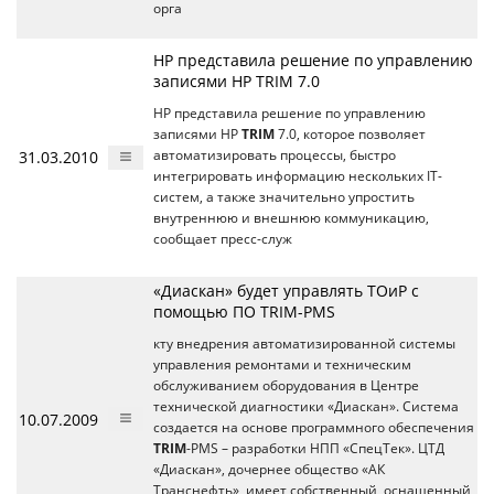
орга
HP представила решение по управлению
записями HP TRIM 7.0
HP представила решение по управлению
записями HP
TRIM
7.0, которое позволяет
31.03.2010
автоматизировать процессы, быстро
интегрировать информацию нескольких IT-
систем, а также значительно упростить
внутреннюю и внешнюю коммуникацию,
сообщает пресс-служ
«Диаскан» будет управлять ТОиР с
помощью ПО TRIM-PMS
кту внедрения автоматизированной системы
управления ремонтами и техническим
обслуживанием оборудования в Центре
технической диагностики «Диаскан». Система
10.07.2009
создается на основе программного обеспечения
TRIM
-PMS – разработки НПП «СпецТек». ЦТД
«Диаскан», дочернее общество «АК
Транснефть», имеет собственный, оснащенный