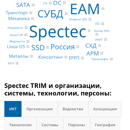
ОС
EAM
SATA
CSI
СУБД
Транспорт
Механика
Kingston SSD
Spectec
ISO
Норникель
Интер РАО
Steam VR
АКИТ
Ведомости
Россия
СХД
SSD
Linux OS
АРМ
Металлы
Консалтинг
ЕРРП
Транснефть
ЮГУ
Spectec TRIM и организации,
системы, технологии, персоны:
ИКТ
Организации
Ведомства
Ассоциации
Технологии
Системы
Персоны
География