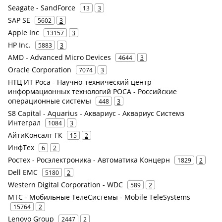
Seagate - SandForce
13
3
SAP SE
5602
3
Apple Inc
13157
3
HP Inc.
5883
3
AMD - Advanced Micro Devices
4644
3
Oracle Corporation
7074
3
НТЦ ИТ Роса - Научно-технический центр
информационных технологий РОСА - Российские
операционные системы
448
3
S8 Capital - Aquarius - Аквариус - Аквариус Системз
Интеграл
1084
3
АйтиКонсалт ГК
15
2
ИнфТех
6
2
Ростех - Росэлектроника - Автоматика Концерн
1829
2
Dell EMC
5180
2
Western Digital Corporation - WDC
589
2
МТС - Мобильные ТелеСистемы - Mobile TeleSystems
15764
2
Lenovo Group
2447
2