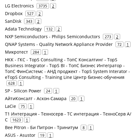
LG Electronics
3735
2
Dropbox
527
2
SanDisk
343
2
Adata Technology
132
2
NXP Semiconductors - Philips Semiconductors
273
2
QNAP Systems - Quality Network Appliance Provider
72
1
Микротест
284
1
НКК - ГКС - TopS Consulting - ТопС Консалтинг - TopS
Business Integrator - TopS BI - ТопС Бизнес Интегратор -
ТопС ФинСистемс - АНД проджект - TopS System Interator -
eTopS Consulting - Training Line Центр бизнес-обучения
628
1
SP - Silicon Power
24
1
АйтиКонсалт - Аскон-Самара
20
1
LaCie
75
1
Т1 Интеграция - Техносерв - ТС интеграция - ТехноСерв А/
С
1623
1
Bee Pitron - Би Питрон - Тринитум
8
1
ASUS - Asustor
19
1