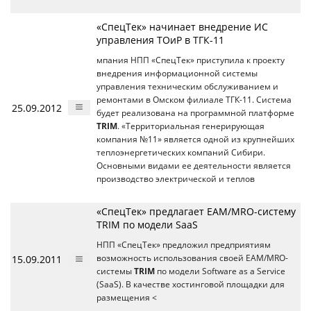
«СпецТек» начинает внедрение ИС
управления ТОиР в ТГК-11
мпания НПП «СпецТек» приступила к проекту
внедрения информационной системы
управления техническим обслуживанием и
ремонтами в Омском филиале ТГК-11. Система
25.09.2012
будет реализована на программной платформе
TRIM
. «Территориальная генерирующая
компания №11» является одной из крупнейших
теплоэнергетических компаний Сибири.
Основными видами ее деятельности является
производство электрической и теплов
«СпецТек» предлагает EAM/MRO-систему
TRIM по модели SaaS
НПП «СпецТек» предложил предприятиям
15.09.2011
возможность использования своей EAM/MRO-
системы
TRIM
по модели Software as a Service
(SaaS). В качестве хостинговой площадки для
размещения <