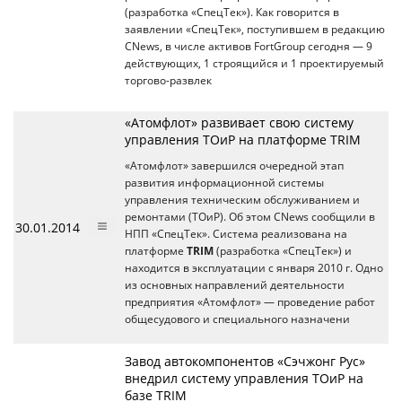
(разработка «СпецТек»). Как говорится в
заявлении «СпецТек», поступившем в редакцию
CNews, в числе активов FortGroup сегодня — 9
действующих, 1 строящийся и 1 проектируемый
торгово-развлек
«Атомфлот» развивает свою систему
управления ТОиР на платформе TRIM
«Атомфлот» завершился очередной этап
развития информационной системы
управления техническим обслуживанием и
ремонтами (ТОиР). Об этом CNews сообщили в
30.01.2014
НПП «СпецТек». Система реализована на
платформе
TRIM
(разработка «СпецТек») и
находится в эксплуатации с января 2010 г. Одно
из основных направлений деятельности
предприятия «Атомфлот» — проведение работ
общесудового и специального назначени
Завод автокомпонентов «Сэчжонг Рус»
внедрил систему управления ТОиР на
базе TRIM