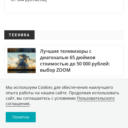
ТЕХНИКА
Лучшие телевизоры с
диагональю 65 дюймов
стоимостью до 50 000 рублей:
выбор ZOOM
Готовимся к учебному году: 12
Мы используем Сookies для обеспечения наилучшего
бесплатных приложений, чтобы
опыта работы на нашем сайте. Продолжая использовать
подтянуть знания
сайт, вы соглашаетесь с условиями
Пользовательского
соглашения
.
Лучшие автономные
Понятно
газонокосилки в 2026 году: хиты
продаж