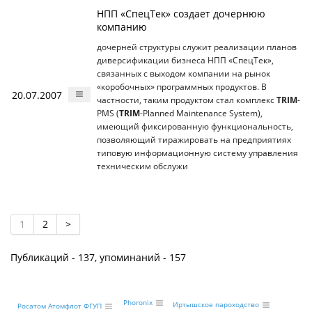
НПП «СпецТек» создает дочернюю
компанию
дочерней структуры служит реализации планов
диверсификации бизнеса НПП «СпецТек»,
связанных с выходом компании на рынок
«коробочных» программных продуктов. В
20.07.2007
частности, таким продуктом стал комплекс
TRIM
-
PMS (
TRIM
-Planned Maintenance System),
имеющий фиксированную функциональность,
позволяющий тиражировать на предприятиях
типовую информационную систему управления
техническим обслужи
1
2
>
Публикаций - 137, упоминаний - 157
Phoronix
Иртышское пароходство
Росатом Атомфлот ФГУП