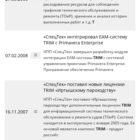
расходования ресурсов для соблюдения
графиков технического обслуживания и
ремонта (ТОиР), хранение и анализ истории
выполненных работ и т.д.
T
«СпецТек» интегрировал EAM-систему
TRIM с Primavera Enterprise
НПП «СпецТек» завершил разработку модуля
07.02.2008
интеграции EAM-системы
TRIM
с системой
управления проектами Primavera Enterprise.
Программное обеспечение Primavera
«СпецТек» поставил новые лицензии
TRIM «Иртышскому пароходству»
НПП «СпецТек» поставил «Иртышскому
пароходству» дополнительные лицензии
TRIM
16.11.2007
для информационной системы технического
обслуживания и ремонта судов (ТОиР). Система
находится в эксплуатации с января 2005 года. Её
основой является комплекс
TRIM
– продукт
российс