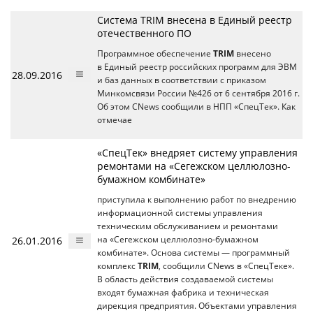
Система TRIM внесена в Единый реестр
отечественного ПО
Программное обеспечение
TRIM
внесено
в Единый реестр российских программ для ЭВМ
28.09.2016
и баз данных в соответствии с приказом
Минкомсвязи России №426 от 6 сентября 2016 г.
Об этом CNews сообщили в НПП «СпецТек». Как
отмечае
«СпецТек» внедряет систему управления
ремонтами на «Сегежском целлюлозно-
бумажном комбинате»
приступила к выполнению работ по внедрению
информационной системы управления
техническим обслуживанием и ремонтами
26.01.2016
на «Сегежском целлюлозно-бумажном
комбинате». Основа системы — программный
комплекс
TRIM
, сообщили CNews в «СпецТеке».
В область действия создаваемой системы
входят бумажная фабрика и техническая
дирекция предприятия. Объектами управления