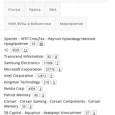
Статьи
Пресса
ИАА
НИИ, ВУЗы и библиотеки
Мероприятия
Spectec - НПП СпецТек - Научно-производственное
предприятие
93
86
1С
9595
13
Transcend Information
82
8
Samsung Electronics
11068
7
Microsoft Corporation
25776
6
Intel Corporation
12812
5
Kingston Technology
218
5
Nvidia Corp
4006
3
Patriot Memory
80
3
Corsair - Corsair Gaming - Corsair Components - Corsair
Memory
50
3
S8 Capital - Aquarius - Аквариус Консалтинг
37
3