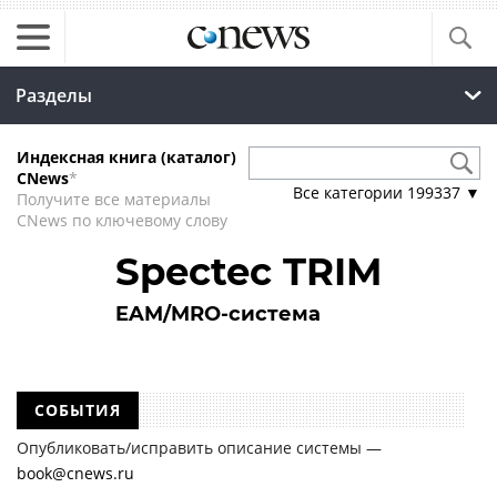
Разделы
Индексная книга (каталог)
CNews
*
Все категории
199337
▼
Получите все материалы
CNews по ключевому слову
Spectec TRIM
EAM/MRO-система
СОБЫТИЯ
Опубликовать/исправить описание системы —
book@cnews.ru