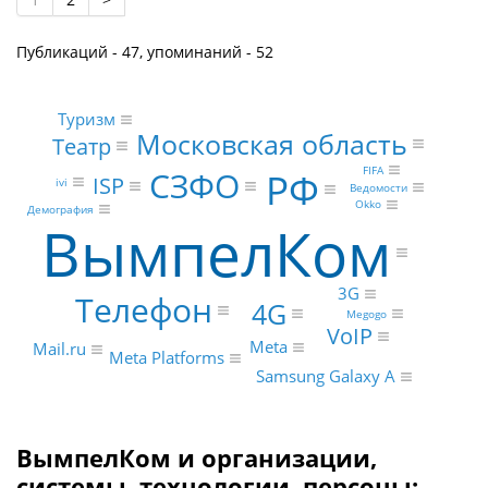
Публикаций - 47, упоминаний - 52
Туризм
Московская область
Театр
FIFA
СЗФО
РФ
ISP
ivi
Ведомости
Okko
Демография
ВымпелКом
3G
Телефон
4G
Megogo
VoIP
Meta
Mail.ru
Meta Platforms
Samsung Galaxy A
ВымпелКом и организации,
системы, технологии, персоны: