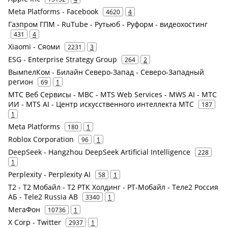
Meta Platforms - Facebook
4620
4
Газпром ГПМ - RuTube - Рутьюб - Руформ - видеохостинг
431
4
Xiaomi - Сяоми
2231
3
ESG - Enterprise Strategy Group
264
2
ВымпелКом - Билайн Северо-Запад - Северо-Западный
регион
69
1
МТС Веб Сервисы - МВС - MTS Web Services - MWS AI - МТС
ИИ - MTS AI - Центр искусственного интеллекта МТС
187
1
Meta Platforms
180
1
Roblox Corporation
96
1
DeepSeek - Hangzhou DeepSeek Artificial Intelligence
228
1
Perplexity - Perplexity AI
58
1
Т2 - Т2 Мобайл - Т2 РТК Холдинг - РТ-Мобайл - Теле2 Россия
АБ - Tele2 Russia AB
3340
1
МегаФон
10736
1
X Corp - Twitter
2937
1