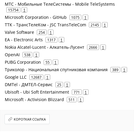
МТС - Мобильные ТелеСистемы - Mobile TeleSystems
15754
1
Microsoft Corporation - GitHub
1075
1
ТТК - ТрансТелеКом - JSC TransTeleCom
2145
1
Valve Software
254
1
EA - Electronic Arts
1317
1
Nokia Alcatel-Lucent - Алкатель-Лусент
2666
1
OpenAI
538
1
PUBG Corporation
55
1
Триколор - Национальная спутниковая компания
389
1
Google LLC
12687
1
DMTel - ДМТЕЛ-Сервис
25
1
Ubisoft - Ubi Soft Entertainment
771
1
Microsoft - Activision Blizzard
511
1
КОРОТКАЯ ССЫЛКА