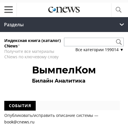
Разделы
Индексная книга (каталог)
CNews
*
Все категории
199014
▼
Получите все материалы
CNews по ключевому слову
ВымпелКом
Билайн Аналитика
СОБЫТИЯ
Опубликовать/исправить описание системы —
book@cnews.ru