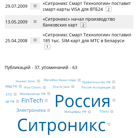
«Ситроникс Смарт Технологии» поставит
29.07.2009
смарт-карты VISA для ВТБ24
2
«Ситроникс» начал производство
13.05.2009
банковских карт
2
«Ситроникс Смарт Технологии» поставил
25.04.2008
185 тыс. SIM-карт для МТС в Беларуси
1
Публикаций - 37, упоминаний - 63
МегаФон Наши люди
Huawei Sonic
Правительство РФ
МВД РФ
Oracle Java
Visa Classic
Россия Ассоциация
Россия
Минпромторг РФ
ETSI
FinTech
ЦБ РФ
Электроника
TDaily
Минцифры РФ
Ситроникс