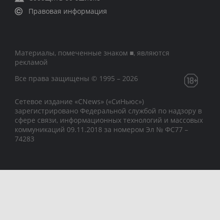
Правовая информация
Материалы, помеченные знаком ■, являются
рекламой
Все права защищены © 1995 – 2026
Сетевое издание «CNews» («СиНьюс»)
зарегистрировано Федеральной службой по надзору в
сфере связи, информационных технологий и массовых
коммуникаций 09.11.2018 за номером Эл № ФС77 –
74283