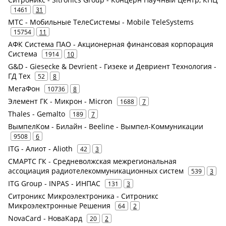
1461
31
МТС - Мобильные ТелеСистемы - Mobile TeleSystems
15754
11
АФК Система ПАО - Акционерная финансовая корпорация
Система
1914
10
G&D - Giesecke & Devrient - Гизеке и Девриент Технология -
ГД Тех
52
8
МегаФон
10736
8
Элемент ГК - Микрон - Micron
1688
7
Thales - Gemalto
189
7
ВымпелКом - Билайн - Beeline - Вымпел-Коммуникации
9508
6
ITG - Алиот - Alioth
42
3
СМАРТС ГК - Средневолжская межрегиональная
ассоциация радиотелекоммуникационных систем
539
3
ITG Group - INPAS - ИНПАС
131
3
Ситроникс Микроэлектроника - Ситроникс
Микроэлектронные Решения
64
2
NovaCard - НоваКард
20
2