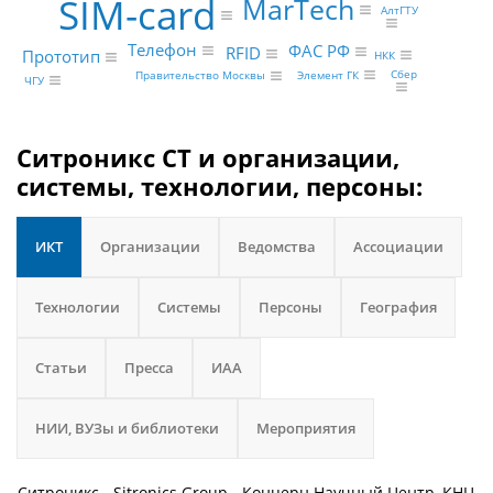
SIM-card
MarTech
АлтГТУ
Телефон
ФАС РФ
RFID
Прототип
НКК
Сбер
Элемент ГК
Правительство Москвы
ЧГУ
Ситроникс СТ и организации,
системы, технологии, персоны:
ИКТ
Организации
Ведомства
Ассоциации
Технологии
Системы
Персоны
География
Статьи
Пресса
ИАА
НИИ, ВУЗы и библиотеки
Мероприятия
Ситроникс - Sitronics Group - Концерн Научный Центр, КНЦ