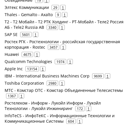
Объединение
19
1
Элтекс Коммуникации
29
1
Thales - Gemalto - Axalto
9
1
Т2 - Т2 Мобайл - Т2 РТК Холдинг - РТ-Мобайл - Теле2 Россия
АБ - Tele2 Russia AB
3340
1
SAP SE
5601
1
Ростех РГК - Ростехнологии - российская государственная
корпорация - Rostec
3457
1
Huawei
4675
1
Qualcomm Technologies
1974
1
Apple Inc
13154
1
IBM - International Business Machines Corp
9699
1
Toshiba Corporation
2980
1
МТС - Комстар ОТС - Комстар Объединенные Телесистемы
1367
1
Ростелеком - Информ - Лукойл Информ - Лукойл
Технологии - Лукойл Инжиниринг
172
1
InfoTeCS - ИнфоТеКС - Информационные Технологии и
Коммуникационные Системы
604
1