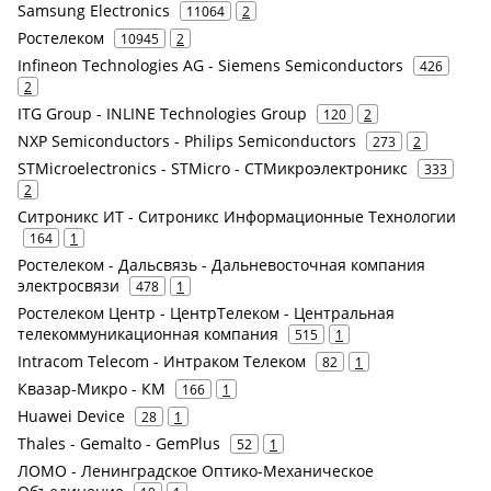
Samsung Electronics
11064
2
Ростелеком
10945
2
Infineon Technologies AG - Siemens Semiconductors
426
2
ITG Group - INLINE Technologies Group
120
2
NXP Semiconductors - Philips Semiconductors
273
2
STMicroelectronics - STMicro - СТМикроэлектроникс
333
2
Ситроникс ИТ - Ситроникс Информационные Технологии
164
1
Ростелеком - Дальсвязь - Дальневосточная компания
электросвязи
478
1
Ростелеком Центр - ЦентрТелеком - Центральная
телекоммуникационная компания
515
1
Intracom Telecom - Интраком Телеком
82
1
Квазар-Микро - КМ
166
1
Huawei Device
28
1
Thales - Gemalto - GemPlus
52
1
ЛОМО - Ленинградское Оптико-Механическое