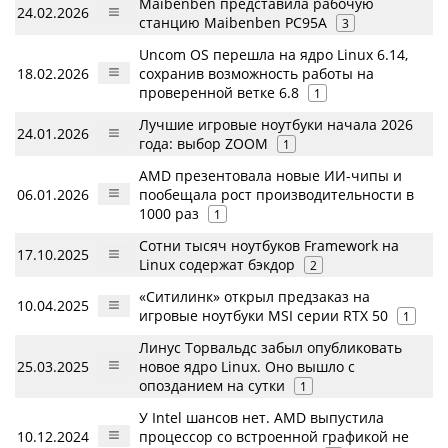
Maibenben представила рабочую
24.02.2026
станцию Maibenben PC95A
3
Uncom OS перешла на ядро Linux 6.14,
18.02.2026
сохранив возможность работы на
проверенной ветке 6.8
1
Лучшие игровые ноутбуки начала 2026
24.01.2026
года: выбор ZOOM
1
AMD презентовала новые ИИ-чипы и
06.01.2026
пообещала рост производительности в
1000 раз
1
Сотни тысяч ноутбуков Framework на
17.10.2025
Linux содержат бэкдор
2
«Ситилинк» открыл предзаказ на
10.04.2025
игровые ноутбуки MSI серии RTX 50
1
Линус Торвальдс забыл опубликовать
25.03.2025
новое ядро Linux. Оно вышло с
опозданием на сутки
1
У Intel шансов нет. AMD выпустила
10.12.2024
процессор со встроенной графикой не