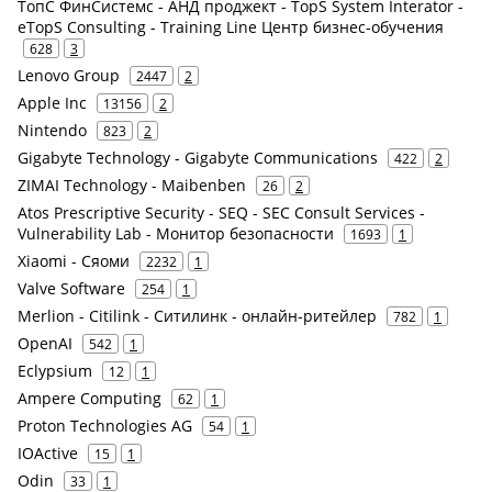
ТопС ФинСистемс - АНД проджект - TopS System Interator -
eTopS Consulting - Training Line Центр бизнес-обучения
628
3
Lenovo Group
2447
2
Apple Inc
13156
2
Nintendo
823
2
Gigabyte Technology - Gigabyte Communications
422
2
ZIMAI Technology - Maibenben
26
2
Atos Prescriptive Security - SEQ - SEC Consult Services -
Vulnerability Lab - Монитор безопасности
1693
1
Xiaomi - Сяоми
2232
1
Valve Software
254
1
Merlion - Citilink - Ситилинк - онлайн-ритейлер
782
1
OpenAI
542
1
Eclypsium
12
1
Ampere Computing
62
1
Proton Technologies AG
54
1
IOActive
15
1
Odin
33
1