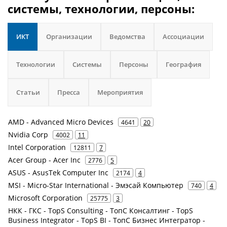
системы, технологии, персоны:
ИКТ
Организации
Ведомства
Ассоциации
Технологии
Системы
Персоны
География
Статьи
Пресса
Мероприятия
AMD - Advanced Micro Devices
4641
20
Nvidia Corp
4002
11
Intel Corporation
12811
7
Acer Group - Acer Inc
2776
5
ASUS - AsusTek Computer Inc
2174
4
MSI - Micro-Star International - Эмэсай Компьютер
740
4
Microsoft Corporation
25775
3
НКК - ГКС - TopS Consulting - ТопС Консалтинг - TopS
Business Integrator - TopS BI - ТопС Бизнес Интегратор -