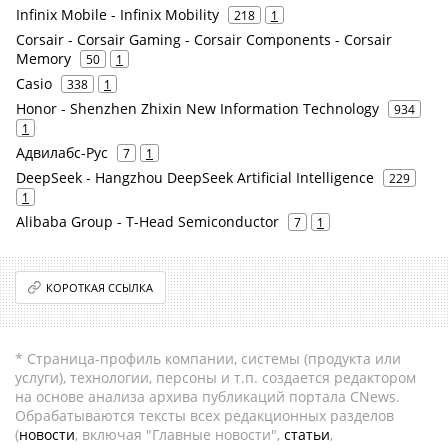
Infinix Mobile - Infinix Mobility
218
1
Corsair - Corsair Gaming - Corsair Components - Corsair
Memory
50
1
Casio
338
1
Honor - Shenzhen Zhixin New Information Technology
934
1
Адвилабс-Рус
7
1
DeepSeek - Hangzhou DeepSeek Artificial Intelligence
229
1
Alibaba Group - T-Head Semiconductor
7
1
КОРОТКАЯ ССЫЛКА
* Страница-профиль компании, системы (продукта или
услуги), технологии, персоны и т.п. создается редактором
на основе анализа архива публикаций портала CNews.
Обрабатываются тексты всех редакционных разделов
(
новости
, включая "Главные новости",
статьи
,