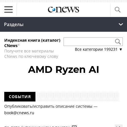
Разделы
Индексная книга (каталог)
CNews
*
Все категории
199231
▼
Получите все материалы
CNews по ключевому слову
AMD Ryzen AI
СОБЫТИЯ
Опубликовать/исправить описание системы —
book@cnews.ru