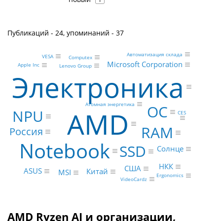
Публикаций - 24, упоминаний - 37
Автоматизация склада
VESA
Computex
Microsoft Corporation
Apple Inc
Lenovo Group
Электроника
Атомная энергетика
ОС
AMD
NPU
CES
RAM
Россия
Notebook
SSD
Солнце
НКК
США
ASUS
Китай
MSI
Ergonomics
VideoCardz
AMD Ryzen AI и организации,