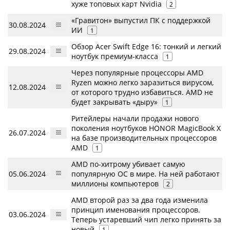
хуже топовых карт Nvidia
2
«Гравитон» выпустил ПК с поддержкой
30.08.2024
ИИ
1
Обзор Acer Swift Edge 16: тонкий и легкий
29.08.2024
ноутбук премиум-класса
1
Через популярные процессоры AMD
Ryzen можно легко заразиться вирусом,
12.08.2024
от которого трудно избавиться. AMD не
будет закрывать «дыру»
1
Ритейлеры начали продажи нового
поколения ноутбуков HONOR MagicBook X
26.07.2024
на базе производительных процессоров
AMD
1
AMD по-хитрому убивает самую
05.06.2024
популярную ОС в мире. На ней работают
миллионы компьютеров
2
AMD второй раз за два года изменила
принцип именования процессоров.
03.06.2024
Теперь устаревший чип легко принять за
новый
1