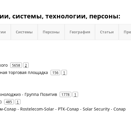
ии, системы, технологии, персоны:
гии
Системы
Персоны
География
Статьи
Пре
кого
5658
2
нная торговая площадка
156
1
Текнолоджиз - Группа Позитив
1778
1
)
485
1
-Солар - Rostelecom-Solar - РТК-Солар - Solar Security - Солар