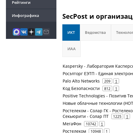
Рейтинги
SecPost и организац
Инфографика
ИКТ
Ведомства
Техноло
ИАА
Kaspersky - Лаборатория Касперс
Росэлторг ЕЭТП - Единая электро
Palo Alto Networks
209
1
Код Безопасности
812
1
Positive Technologies - Позитив 
Новые облачные технологии (НОТ
Ростелеком - Сόлар ГК - Ростелеком
Секьюрити - Солар ПТ
1225
1
МегаФон
10742
1
Ростелеком
10948
1