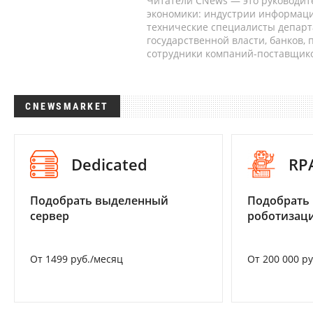
Читатели CNews — это руководит
экономики: индустрии информаци
технические специалисты депар
государственной власти, банков,
сотрудники компаний-поставщико
CNEWSMARKET
Dedicated
RP
Подобрать выделенный
Подобрать
сервер
роботизац
От 1499 руб./месяц
От 200 000 р