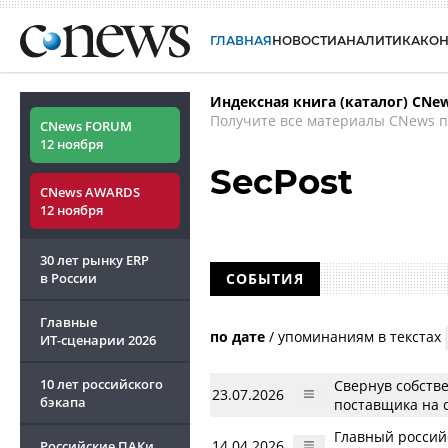
ГЛАВНАЯ
НОВОСТИ
АНАЛИТИКА
КО
Индексная книга (каталог) CNe
Получите все материалы CNews п
CNews FORUM
12 ноября
SecPost
CNews AWARDS
12 ноября
30 лет рынку ERP
в России
СОБЫТИЯ
Главные
по дате
/
упоминаниям в текстах
ИТ-сценарии
2026
10 лет российского
Свернув собств
23.07.2026
бэкапа
поставщика на 
Главный российс
14.04.2026
Российские ПАКи