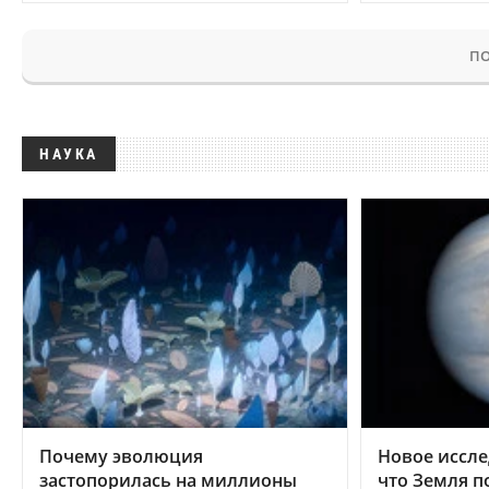
ПО
НАУКА
Почему эволюция
Новое иссле
застопорилась на миллионы
что Земля п