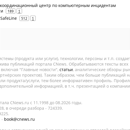
 координационный центр по компьютерным инцидентам
ти
189
1
eSafeLine
512
1
темы (продукта или услуги), технологии, персоны и т.п. создае
рхива публикаций портала CNews. Обрабатываются тексты всех
, включая "Главные новости",
статьи
, аналитические обзоры рын
ртнёрских проектов). Таким образом, чем больше публикаций н
ли продукта/услуги, тем более информативен профиль. Профил
 дополнительной информацией, в т.ч. презентацией о компании
ала CNews.ru c 11.1998 до 08.2026 годы.
8, в очереди разбора - 724339.
9225.
 -
book@cnews.ru