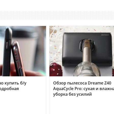
но купить б/у
Обзор пылесоса Dreame Z40
подробная
AquaCycle Pro: сухая и влажн
уборка без усилий