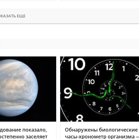
КАЗАТЬ ЕЩЕ
дование показало,
Обнаружены биологические
остепенно заселяет
часы-хронометр организма 