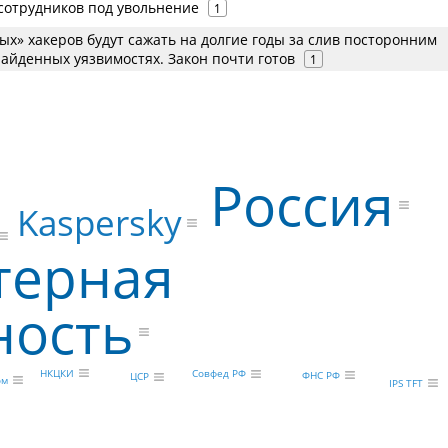
 сотрудников под увольнение
1
ых» хакеров будут сажать на долгие годы за слив посторонним
айденных уязвимостях. Закон почти готов
1
Россия
Kaspersky
терная
ность
НКЦКИ
Совфед РФ
ФНС РФ
ЦСР
ом
IPS TFT