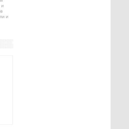
ой
 и
ов
ли и