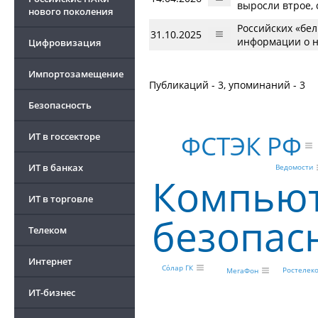
выросли втрое,
нового поколения
Российских «бел
31.10.2025
информации о н
Цифровизация
Импортозамещение
Публикаций - 3, упоминаний - 3
Безопасность
ФСТЭК РФ
ИТ в госсекторе
ИТ в банках
Ведомости
Компью
ИТ в торговле
безопас
Телеком
Интернет
Сόлар ГК
Ростелек
МегаФон
ИТ-бизнес