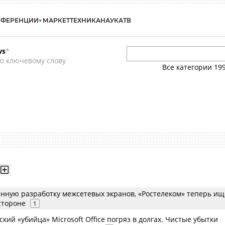
НФЕРЕНЦИИ
МАРКЕТ
ТЕХНИКА
НАУКА
ТВ
ws
*
о ключевому слову
Все категории
19
енную разработку межсетевых экранов, «Ростелеком» теперь ищ
стороне
1
кий «убийца» Microsoft Office погряз в долгах. Чистые убытки