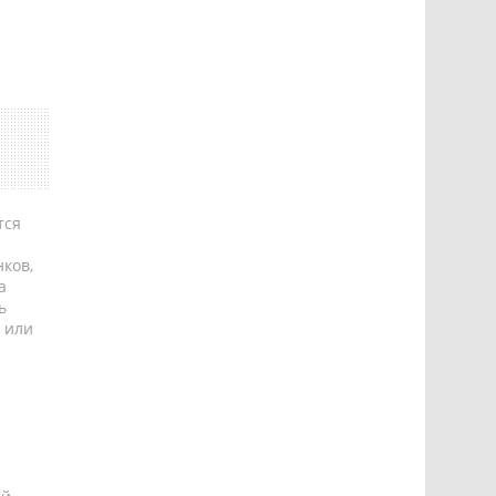
тся
ков,
а
ь
 или