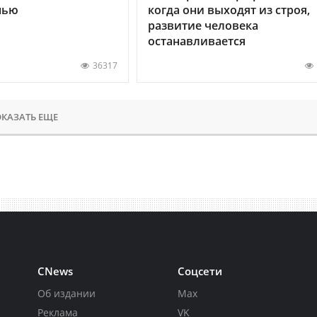
нью
когда они выходят из строя,
развитие человека
останавливается
36317
КАЗАТЬ ЕЩЕ
CNews
Соцсети
Об издании
Max
Реклама
VK