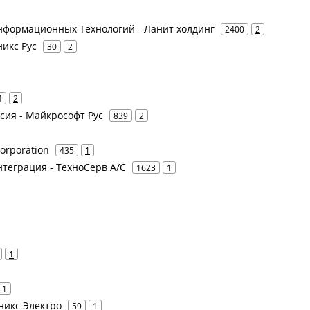
нформационных Технологий - Ланит холдинг
2400
2
никс Рус
30
2
4
2
ссия - Майкрософт Рус
839
2
orporation
435
1
нтеграция - ТехноСерв А/С
1623
1
1
1
оникс Электро
59
1