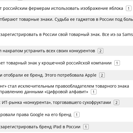
т российским фермерам использовать изображение яблока
1
отбирают товарные знаки. Судьба ее гаджетов в России под бо
 зарегистрировать в России свой товарный знак. Все из-за Sam
 нахрапом устранить всех своих конкурентов
2
рает товарный знак у крошечной российской компании
1
ии отобрали ее бренд. Этого потребовала Apple
2
инг» стал исключительным правообладателем товарного знака
управлению данными «Цифровой алфавит»
1
с ИТ-рынка «конкурента», торговавшего сухофруктами
2
ровали права Google на его бренд
1
 зарегистрировать бренд iPad в России
1