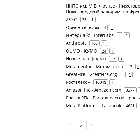
ННПО им. М.В. Фрунзе - Нижегор
Нижегородский завод имени Фру
ASKO
36
1
Орион телеком
4
1
ИнтерЛабс - InterLabs
2
1
Anthropic
160
1
QUMO - КУМО
24
1
Новые платформы
17
1
Metamentor - Метаментор
13
1
GreatFire - GreatFire.org
5
1
Ростелеком
10948
1
Amazon Inc - Amazon.com
3277
Ростех РГК - Ростехнологии - рос
Meta Platforms - Facebook
4621
1
2
>