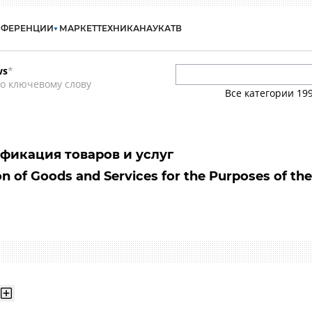
НФЕРЕНЦИИ
МАРКЕТ
ТЕХНИКА
НАУКА
ТВ
ws
*
о ключевому слову
Все категории
19
икация товаров и услуг
ion of Goods and Services for the Purposes of the