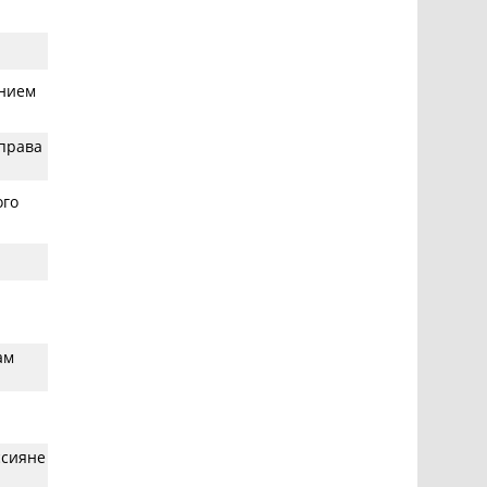
анием
 права
ого
ам
ссияне