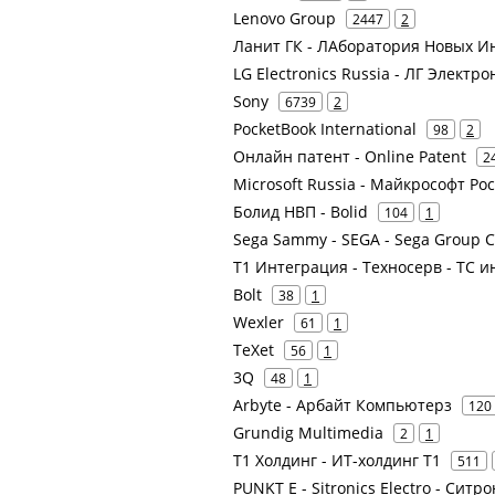
Lenovo Group
2447
2
Ланит ГК - ЛАборатория Новых И
LG Electronics Russia - ЛГ Электро
Sony
6739
2
PocketBook International
98
2
Онлайн патент - Online Patent
2
Microsoft Russia - Майкрософт Ро
Болид НВП - Bolid
104
1
Sega Sammy - SEGA - Sega Group C
Т1 Интеграция - Техносерв - ТС и
Bolt
38
1
Wexler
61
1
TeXet
56
1
3Q
48
1
Arbyte - Арбайт Компьютерз
120
Grundig Multimedia
2
1
Т1 Холдинг - ИТ-холдинг Т1
511
PUNKT E - Sitronics Electro - Ситр