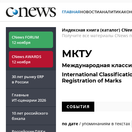
ГЛАВНАЯ
НОВОСТИ
АНАЛИТИКА
КО
Индексная книга (каталог) CNe
Получите все материалы CNews п
CNews FORUM
12 ноября
МКТУ
CNews AWARDS
12 ноября
Международная классиф
International Classificat
30 лет рынку ERP
Registration of Marks
в России
Главные
ИТ-сценарии
2026
СОБЫТИЯ
10 лет российского
бэкапа
по дате
/
упоминаниям в текстах
Российские ПАКи