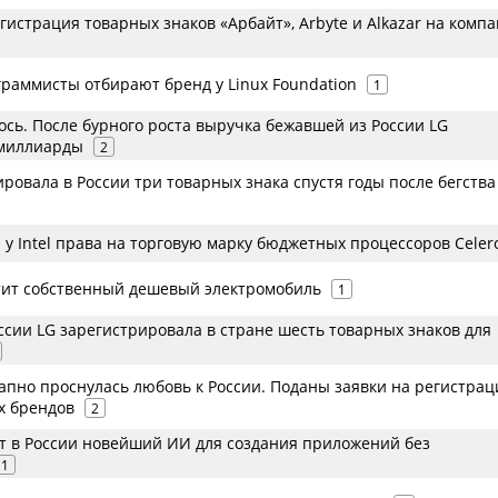
истрация товарных знаков «Арбайт», Arbyte и Alkazar на комп
граммисты отбирают бренд у Linux Foundation
1
ось. После бурного роста выручка бежавшей из России LG
 миллиарды
2
ировала в России три товарных знака спустя годы после бегства
 у Intel права на торговую марку бюджетных процессоров Celer
тит собственный дешевый электромобиль
1
ссии LG зарегистрировала в стране шесть товарных знаков для
запно проснулась любовь к России. Поданы заявки на регистра
х брендов
2
ет в России новейший ИИ для создания приложений без
1