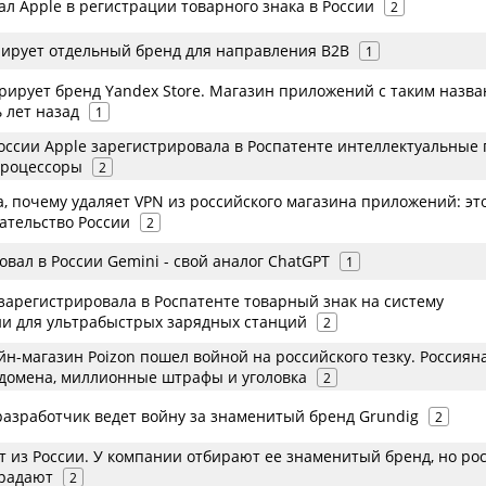
ал Apple в регистрации товарного знака в России
2
рирует отдельный бренд для направления B2B
1
трирует бренд Yandex Store. Магазин приложений с таким назв
 лет назад
1
оссии Apple зарегистрировала в Роспатенте интеллектуальные
процессоры
2
, почему удаляет VPN из российского магазина приложений: эт
ательство России
2
овал в России Gemini - свой аналог ChatGPT
1
ro зарегистрировала в Роспатенте товарный знак на систему
и для ультрабыстрых зарядных станций
2
н-магазин Poizon пошел войной на российского тезку. Россиян
 домена, миллионные штрафы и уголовка
2
разработчик ведет войну за знаменитый бренд Grundig
2
т из России. У компании отбирают ее знаменитый бренд, но ро
традают
2