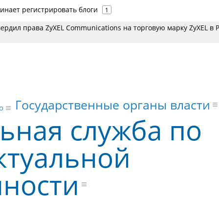
чинает регистрировать блоги
1
ердил права ZyXEL Communications на торговую марку ZyXEL в 
Государственные органы власти
о
ьная служба по
ктуальной
нности