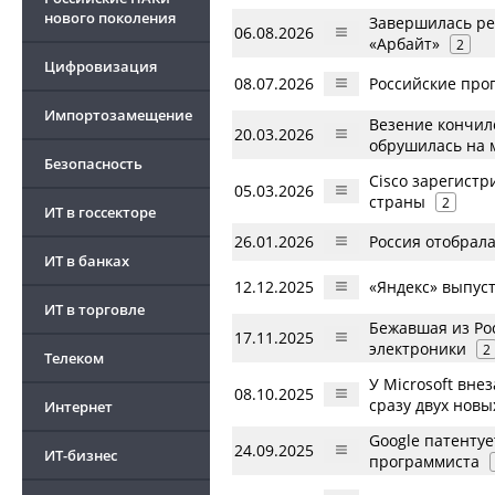
нового поколения
Завершилась рег
06.08.2026
«Арбайт»
2
Цифровизация
08.07.2026
Российские про
Импортозамещение
Везение кончил
20.03.2026
обрушилась на
Безопасность
Cisco зарегистр
05.03.2026
страны
2
ИТ в госсекторе
26.01.2026
Россия отобрала
ИТ в банках
12.12.2025
«Яндекс» выпус
ИТ в торговле
Бежавшая из Ро
17.11.2025
электроники
2
Телеком
У Microsoft вне
08.10.2025
сразу двух новы
Интернет
Google патенту
24.09.2025
ИТ-бизнес
программиста