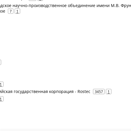
одское научно-производственное объединение имени М.В. Фрун
нзе
7
1
1
сийская государственная корпорация - Rostec
3457
1
1