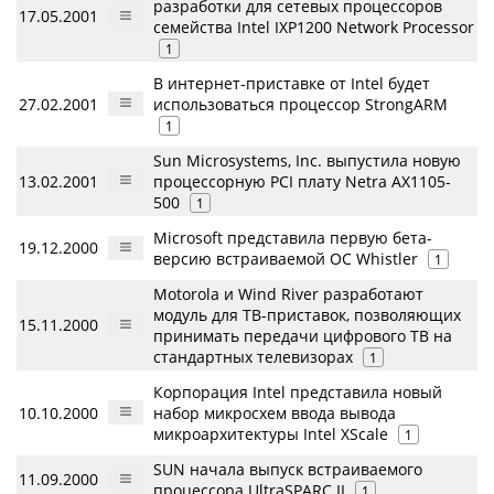
разработки для сетевых процессоров
17.05.2001
семейства Intel IXP1200 Network Processor
1
В интернет-приставке от Intel будет
27.02.2001
использоваться процессор StrongARM
1
Sun Microsystems, Inc. выпустила новую
13.02.2001
процессорную PCI плату Netra AX1105-
500
1
Microsoft представила первую бета-
19.12.2000
версию встраиваемой ОС Whistler
1
Motorola и Wind River разработают
модуль для ТВ-приставок, позволяющих
15.11.2000
принимать передачи цифрового ТВ на
стандартных телевизорах
1
Корпорация Intel представила новый
10.10.2000
набор микросхем ввода вывода
микроархитектуры Intel XScale
1
SUN начала выпуск встраиваемого
11.09.2000
процессора UltraSPARC II
1