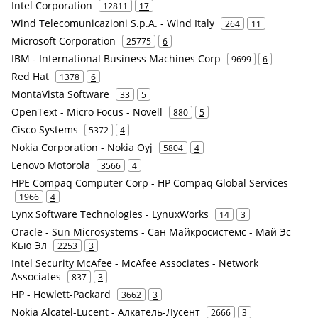
Intel Corporation
12811
17
Wind Telecomunicazioni S.p.A. - Wind Italy
264
11
Microsoft Corporation
25775
6
IBM - International Business Machines Corp
9699
6
Red Hat
1378
6
MontaVista Software
33
5
OpenText - Micro Focus - Novell
880
5
Cisco Systems
5372
4
Nokia Corporation - Nokia Oyj
5804
4
Lenovo Motorola
3566
4
HPE Compaq Computer Corp - HP Compaq Global Services
1966
4
Lynx Software Technologies - LynuxWorks
14
3
Oracle - Sun Microsystems - Сан Майкросистемс - Май Эс
Кью Эл
2253
3
Intel Security McAfee - McAfee Associates - Network
Associates
837
3
HP - Hewlett-Packard
3662
3
Nokia Alcatel-Lucent - Алкатель-Лусент
2666
3