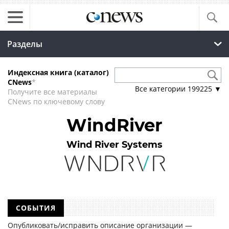
Разделы
Индексная книга (каталог)
CNews
*
Все категории
199225
▼
Получите все материалы
CNews по ключевому слову
WindRiver
Wind River Systems
СОБЫТИЯ
Опубликовать/исправить описание организации —