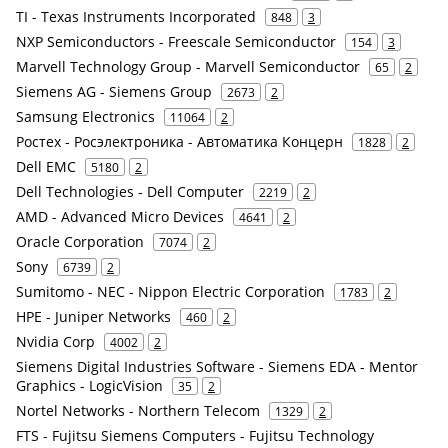
TI - Texas Instruments Incorporated
848
3
NXP Semiconductors - Freescale Semiconductor
154
3
Marvell Technology Group - Marvell Semiconductor
65
2
Siemens AG - Siemens Group
2673
2
Samsung Electronics
11064
2
Ростех - Росэлектроника - Автоматика Концерн
1828
2
Dell EMC
5180
2
Dell Technologies - Dell Computer
2219
2
AMD - Advanced Micro Devices
4641
2
Oracle Corporation
7074
2
Sony
6739
2
Sumitomo - NEC - Nippon Electric Corporation
1783
2
HPE - Juniper Networks
460
2
Nvidia Corp
4002
2
Siemens Digital Industries Software - Siemens EDA - Mentor
Graphics - LogicVision
35
2
Nortel Networks - Northern Telecom
1329
2
FTS - Fujitsu Siemens Computers - Fujitsu Technology