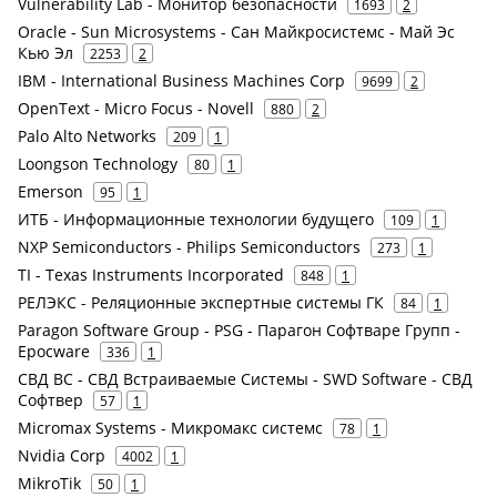
Vulnerability Lab - Монитор безопасности
1693
2
Oracle - Sun Microsystems - Сан Майкросистемс - Май Эс
Кью Эл
2253
2
IBM - International Business Machines Corp
9699
2
OpenText - Micro Focus - Novell
880
2
Palo Alto Networks
209
1
Loongson Technology
80
1
Emerson
95
1
ИТБ - Информационные технологии будущего
109
1
NXP Semiconductors - Philips Semiconductors
273
1
TI - Texas Instruments Incorporated
848
1
РЕЛЭКС - Реляционные экспертные системы ГК
84
1
Paragon Software Group - PSG - Парагон Софтваре Групп -
Epocware
336
1
СВД ВС - СВД Встраиваемые Системы - SWD Software - СВД
Софтвер
57
1
Micromax Systems - Микромакс системс
78
1
Nvidia Corp
4002
1
MikroTik
50
1