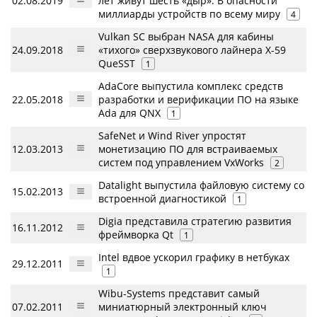
02.08.2019
лет живут шесть «дыр». В опасности
миллиарды устройств по всему миру
4
Vulkan SC выбран NASA для кабины
24.09.2018
«тихого» сверхзвукового лайнера X-59
QueSST
1
AdaCore выпустила комплекc средств
22.05.2018
разработки и верификации ПО на языке
Ada для QNX
1
SafeNet и Wind River упростят
12.03.2013
монетизацию ПО для встраиваемых
систем под управлением VxWorks
2
Datalight выпустила файловую систему со
15.02.2013
встроенной диагностикой
1
Digia представила стратегию развития
16.11.2012
фреймворка Qt
1
Intel вдвое ускорил графику в нетбуках
29.12.2011
1
Wibu-Systems представит самый
07.02.2011
миниатюрный электронный ключ