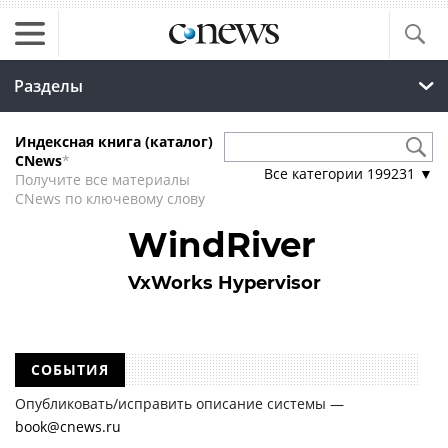
Разделы
Индексная книга (каталог)
CNews
*
Все категории
199231
▼
Получите все материалы
CNews по ключевому слову
WindRiver
VxWorks Hypervisor
СОБЫТИЯ
Опубликовать/исправить описание системы —
book@cnews.ru