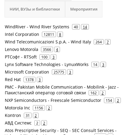
НИИ, ВУЗы и библиотеки
Мероприятия
WindRiver - Wind River Systems
40
14
Intel Corporation
12811
8
Wind Telecomunicazioni S.p.A. - Wind Italy
264
7
Lenovo Motorola
3566
4
РТСофт - RTSoft
100
3
Lynx Software Technologies - LynuxWorks
14
3
Microsoft Corporation
25775
3
Red Hat
1378
3
PMC - Pakistan Mobile Communication - Mobilink - Jazz -
Пакистанский оператор сотовой связи
162
2
NXP Semiconductors - Freescale Semiconductor
154
2
Motorola Inc
1156
2
Kontron
31
2
АВД Системс
2
2
Atos Prescriptive Security - SEQ - SEC Consult Services -