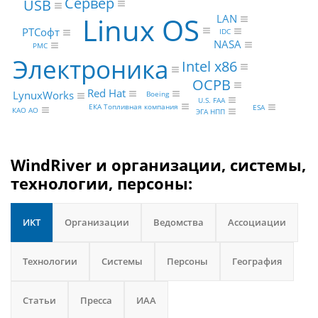
Сервер
USB
Linux OS
LAN
РТСофт
IDC
NASA
PMC
Электроника
Intel x86
ОСРВ
Red Hat
LynuxWorks
Boeing
U.S. FAA
ЕКА Топливная компания
ESA
КАО АО
ЭГА НПП
WindRiver и организации, системы,
технологии, персоны:
ИКТ
Организации
Ведомства
Ассоциации
Технологии
Системы
Персоны
География
Статьи
Пресса
ИАА