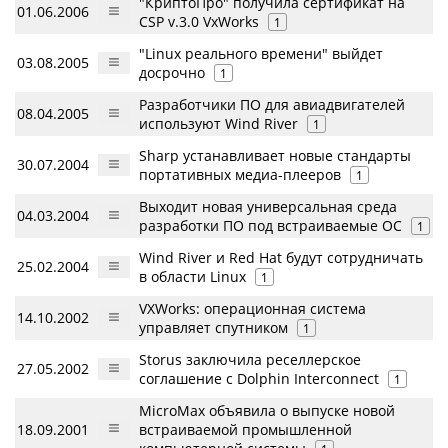
"КриптоПро" получила сертификат на
01.06.2006
CSP v.3.0 VxWorks
1
"Linux реального времени" выйдет
03.08.2005
досрочно
1
Разработчики ПО для авиадвигателей
08.04.2005
используют Wind River
1
Sharp устанавливает новые стандарты
30.07.2004
портативных медиа-плееров
1
Выходит новая универсальная среда
04.03.2004
разработки ПО под встраиваемые ОС
1
Wind River и Red Hat будут сотрудничать
25.02.2004
в области Linux
1
VXWorks: операционная система
14.10.2002
управляет спутником
1
Storus заключила реселлерское
27.05.2002
соглашение с Dolphin Interconnect
1
МicroMax объявила о выпуске новой
18.09.2001
встраиваемой промышленной