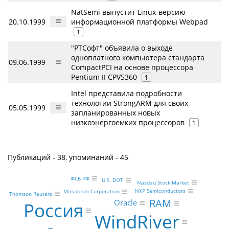
NatSemi выпустит Linux-версию
20.10.1999
информационной платформы Webpad
1
"РТСофт" объявила о выходе
одноплатного компьютера стандарта
09.06.1999
CompactPCI на основе процессора
Pentium II CPV5360
1
Intel представила подробности
технологии StrongARM для своих
05.05.1999
запланированных новых
низкоэнергоемких процессоров
1
Публикаций - 38, упоминаний - 45
ФСБ РФ
U.S. DOT
Nasdaq Stock Market
NXP Semiconductors
Mitsubishi Corporation
Thomson Reuters
RAM
Oracle
Россия
WindRiver