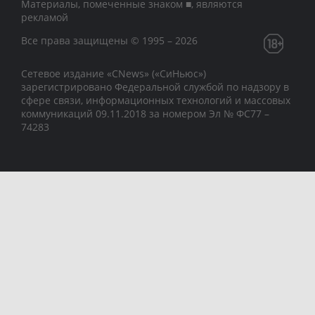
Материалы, помеченные знаком ■, являются
рекламой
Все права защищены © 1995 – 2026
Сетевое издание «CNews» («СиНьюс»)
зарегистрировано Федеральной службой по надзору в
сфере связи, информационных технологий и массовых
коммуникаций 09.11.2018 за номером Эл № ФС77 –
74283