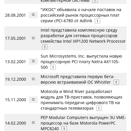
компьютерной системы
1
"ИКОС" объявила о начале поставок на
28.08.2001
российский рынок процессорных плат
серии cPCI-6780 от Adlink
1
Intel представила комплексную среду
разработки для сетевых процессоров
17.05.2001
семейства Intel IXP1200 Network Processor
1
Sun Microsystems, Inc. выпустила новую
13.02.2001
процессорную PCI плату Netra AX1105-
500
1
Microsoft представила первую бета-
19.12.2000
версию встраиваемой ОС Whistler
1
Motorola и Wind River разработают
модуль для ТВ-приставок, позволяющих
15.11.2000
принимать передачи цифрового ТВ на
стандартных телевизорах
1
PEP Modular Computers выпущен 3U VME-
14.02.2000
процессор на базе Motorola PowerPC
MPC8240
1