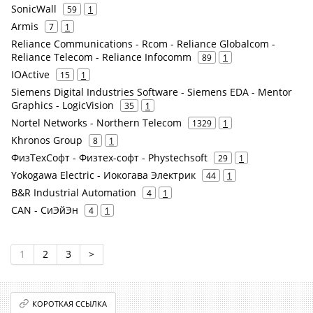
SonicWall
59
1
Armis
7
1
Reliance Communications - Rcom - Reliance Globalcom -
Reliance Telecom - Reliance Infocomm
89
1
IOActive
15
1
Siemens Digital Industries Software - Siemens EDA - Mentor
Graphics - LogicVision
35
1
Nortel Networks - Northern Telecom
1329
1
Khronos Group
8
1
ФизТехСофт - Физтех-софт - Phystechsoft
29
1
Yokogawa Electric - Иокогава Электрик
44
1
B&R Industrial Automation
4
1
CAN - СиЭйЭн
4
1
1
2
3
>
КОРОТКАЯ ССЫЛКА