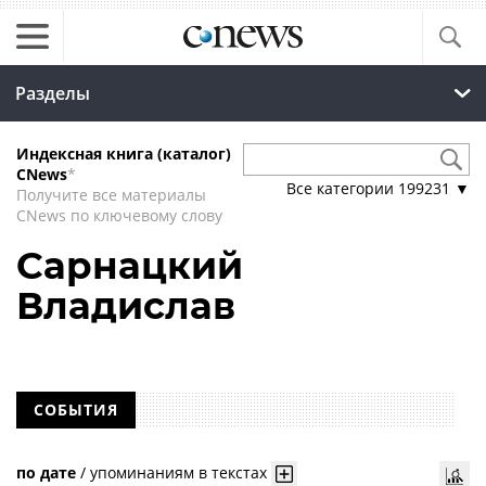
Разделы
Индексная книга (каталог)
CNews
*
Все категории
199231
▼
Получите все материалы
CNews по ключевому слову
Сарнацкий
Владислав
СОБЫТИЯ
по дате
/
упоминаниям в текстах