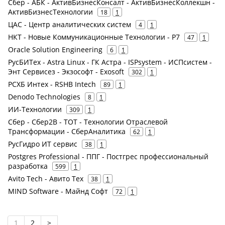
Сбер - АБК - АктивБизнесКонсалт - АктивБизнесКоллекшн -
АктивБизнесТехнологии
18
1
ЦАС - Центр аналитических систем
4
1
НКТ - Новые Коммуникационные Технологии - Р7
47
1
Oracle Solution Engineering
6
1
РусБИТех - Astra Linux - ГК Астра - ISPsystem - ИСПсистем -
Энт Сервисез - Экзософт - Exosoft
302
1
РСХБ Интех - RSHB Intech
89
1
Denodo Technologies
8
1
ИИ-Технологии
309
1
Сбер - Сбер2В - ТОТ - Технологии Отраслевой
Трансформации - СберАналитика
62
1
РусГидро ИТ сервис
38
1
Postgres Professional - ППГ - Постгрес профессиональный
разработка
599
1
Avito Tech - Авито Тех
38
1
MIND Software - Майнд Софт
72
1
1
2
>