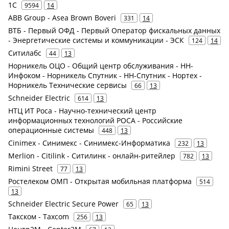
1С
9594
14
ABB Group - Asea Brown Boveri
331
14
ВТБ - Первый ОФД - Первый Оператор фискальных данных
- Энергетические системы и коммуникации - ЭСК
124
14
Ситилабс
44
13
Норникель ОЦО - Общий центр обслуживания - НН-
Инфоком - Норникель Спутник - НН-Спутник - Нортех -
Норникель Технические сервисы
66
13
Schneider Electric
614
13
НТЦ ИТ Роса - Научно-технический центр
информационных технологий РОСА - Российские
операционные системы
448
13
Cinimex - Синимекс - Синимекс-Информатика
232
13
Merlion - Citilink - Ситилинк - онлайн-ритейлер
782
13
Rimini Street
77
13
Ростелеком ОМП - Открытая мобильная платформа
514
13
Schneider Electric Secure Power
65
13
Такском - Taxcom
256
13