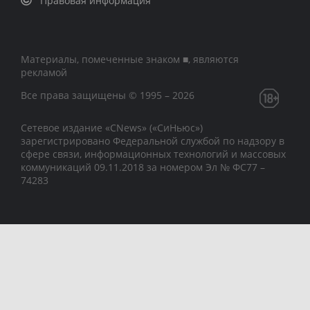
Правовая информация
Материалы, помеченные знаком ■, являются
рекламой
Все права защищены © 1995 – 2026
Сетевое издание «CNews» («СиНьюс»)
зарегистрировано Федеральной службой по надзору в
сфере связи, информационных технологий и массовых
коммуникаций 09.11.2018 за номером Эл № ФС77 –
74283