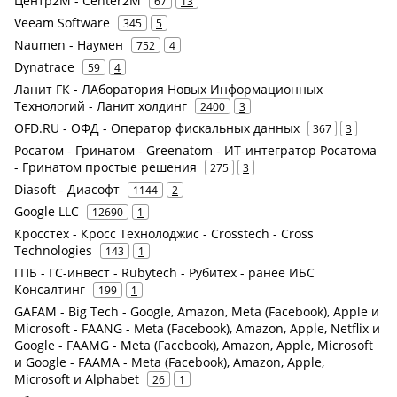
Центр2М - Center2М
67
13
Veeam Software
345
5
Naumen - Наумен
752
4
Dynatrace
59
4
Ланит ГК - ЛАборатория Новых Информационных
Технологий - Ланит холдинг
2400
3
OFD.RU - ОФД - Оператор фискальных данных
367
3
Росатом - Гринатом - Greenatom - ИТ-интегратор Росатома
- Гринатом простые решения
275
3
Diasoft - Диасофт
1144
2
Google LLC
12690
1
Кросстех - Кросс Технолоджис - Crosstech - Cross
Technologies
143
1
ГПБ - ГС-инвест - Rubytech - Рубитех - ранее ИБС
Консалтинг
199
1
GAFAM - Big Tech - Google, Amazon, Meta (Facebook), Apple и
Microsoft - FAANG - Meta (Facebook), Amazon, Apple, Netflix и
Google - FAAMG - Meta (Facebook), Amazon, Apple, Microsoft
и Google - FAAMA - Meta (Facebook), Amazon, Apple,
Microsoft и Alphabet
26
1