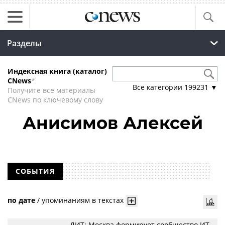
Разделы
Индексная книга (каталог)
CNews
*
Все категории
199231
▼
Получите все материалы
CNews по ключевому слову
Анисимов Алексей
СОБЫТИЯ
по дате
/
упоминаниям в текстах
ДИТ: Москва формирует сообщество ИТ-