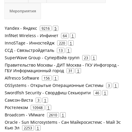
Мероприятия
Yandex - Яндекс
9216
5
InfiNet Wireless - Инфинет
64
1
InnoSTage - Инностейдж
220
1
ССД - Связьстройдеталь
13
1
SuperWave Group - СуперВэйв групп
23
1
Правительство Москвы - ДИТ Москва - ГКУ Инфогород -
ГБУ Информационный город
31
1
Alfresco Software
156
1
OSSystems - Открытые Операционные Системы
3
1
Swordfish Security - Свордфиш Секьюрити
46
1
Самсон-Виста
3
1
Ростелеком
10948
1
Broadcom - VMware
2610
1
Oracle - Sun Microsystems - Сан Майкросистемс - Май Эс
Кью Эл
2253
1