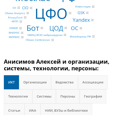
ЦФО
Инвестиции
CIO
IOI
GSK
CNews Analytics
PrivacyTech
Yandex
АРПП
Бот
ЦОД
ОС
OWASP
ВНИИНС
НМИЦ ФГАУ нейрохирургии
Минобороны РФ
МИРБИС
CNews Conferences
Анисимов Алексей и организации,
системы, технологии, персоны:
ИКТ
Организации
Ведомства
Ассоциации
Технологии
Системы
Персоны
География
Статьи
ИАА
НИИ, ВУЗы и библиотеки