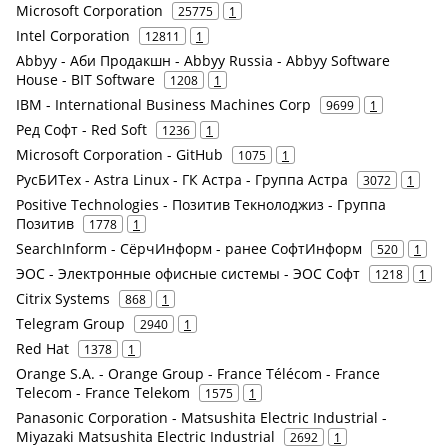
Microsoft Corporation
25775
1
Intel Corporation
12811
1
Abbyy - Аби Продакшн - Abbyy Russia - Abbyy Software
House - BIT Software
1208
1
IBM - International Business Machines Corp
9699
1
Ред Софт - Red Soft
1236
1
Microsoft Corporation - GitHub
1075
1
РусБИТех - Astra Linux - ГК Астра - Группа Астра
3072
1
Positive Technologies - Позитив Текнолоджиз - Группа
Позитив
1778
1
SearchInform - СёрчИнформ - ранее СофтИнформ
520
1
ЭОС - Электронные офисные системы - ЭОС Софт
1218
1
Citrix Systems
868
1
Telegram Group
2940
1
Red Hat
1378
1
Orange S.A. - Orange Group - France Télécom - France
Telecom - France Telekom
1575
1
Panasonic Corporation - Matsushita Electric Industrial -
Miyazaki Matsushita Electric Industrial
2692
1