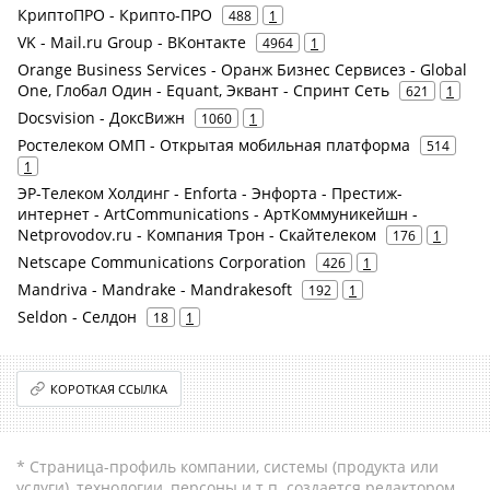
КриптоПРО - Крипто-ПРО
488
1
VK - Mail.ru Group - ВКонтакте
4964
1
Orange Business Services - Оранж Бизнес Сервисез - Global
One, Глобал Один - Equant, Эквант - Спринт Сеть
621
1
Docsvision - ДоксВижн
1060
1
Ростелеком ОМП - Открытая мобильная платформа
514
1
ЭР-Телеком Холдинг - Enforta - Энфорта - Престиж-
интернет - ArtCommunications - АртКоммуникейшн -
Netprovodov.ru - Компания Трон - Скайтелеком
176
1
Netscape Communications Corporation
426
1
Mandriva - Mandrake - Mandrakesoft
192
1
Seldon - Селдон
18
1
КОРОТКАЯ ССЫЛКА
* Страница-профиль компании, системы (продукта или
услуги), технологии, персоны и т.п. создается редактором