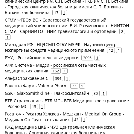
клинический центр им. С.П. Боткина - ГКБ им С. П. Боткина
- Городская клиническая больница имени С. П. Боткина -
Боткинская больница
17
1
СГМУ ФГБОУ ВО - Саратовский государственный
медицинский университет им. В.И. Разумовского - НИИТОН
СГМУ - СарНИИТО - НИИ травматологии и ортопедии
2
1
Минздрав РФ - НЦЭСМП ФГБУ МЗРФ - Научный центр
экспертизы средств медицинского применения
12
1
РЖД - Российские железные дороги
2096
1
АФК Система - Медси - российская сеть частных
медицинских клиник
162
1
АльфаСтрахование СГ
394
1
Валента Фарм - Valenta Pharm
23
1
GSK - GlaxoSmithKline - Глаксосмитклайн
30
1
ВТБ Страхование - ВТБ МС - ВТБ Медицинское страхование
- Росно-МС
15
1
Росатом - Русатом Хэлскеа - Медскан - Medical On Group -
Медикал Он Груп - сеть клиник
42
1
РЖД Медицина ЦКБ - ЧУЗ Центральная клиническая
больница - Дорожная клиническая больница им.