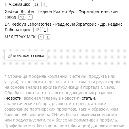
Н.А.Семашко
23
1
Gedeon Richter - Гедеон Рихтер-Рус - Фармацевтический
завод
12
1
Dr. Reddy’s Laboratories - Реддис Лабораторис - Др. Редди’с
Лабораторис
12
1
МЕДСТРАХ МСК
1
1
КОРОТКАЯ ССЫЛКА
* Страница-профиль компании, системы (продукта или
услуги), технологии, персоны и т.п. создается редактором
на основе анализа архива публикаций портала CNews.
Обрабатываются тексты всех редакционных разделов
(
новости
, включая "Главные новости",
статьи
,
аналитические обзоры рынков, интервью, а также
содержание партнёрских проектов). Таким образом, чем
больше публикаций на CNews было с именем компании
или продукта/услуги, тем более информативен профиль.
Профиль может быть дополнен (обогащен) дополнительной