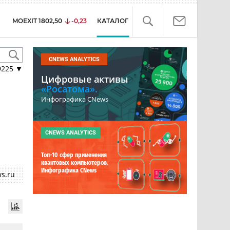
MOEXIT
1802,50
-0,23
КАТАЛОГ
CNEWS ANALYTICS
9225
▼
Цифровые активы
«Росатома».
Инфографика CNews
CNEWS ANALYTICS
Топ-10 сфер применения
квантовых компьютеров.
Инфографика CNews
s.ru