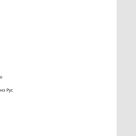
zu
нз Рус