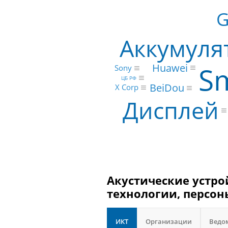
G
Аккумуля
S
Huawei
Sony
ЦБ РФ
BeiDou
X Corp
Дисплей
Акустические устро
технологии, персон
ИКТ
Организации
Ведо