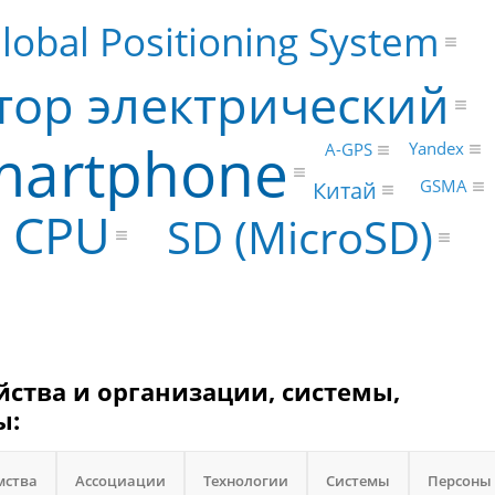
lobal Positioning System
тор электрический
martphone
Yandex
A-GPS
Китай
GSMA
CPU
SD (MicroSD)
йства и организации, системы,
ы:
мства
Ассоциации
Технологии
Системы
Персоны