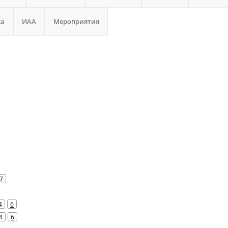
са
ИАА
Мероприятия
7
4
6
4
6