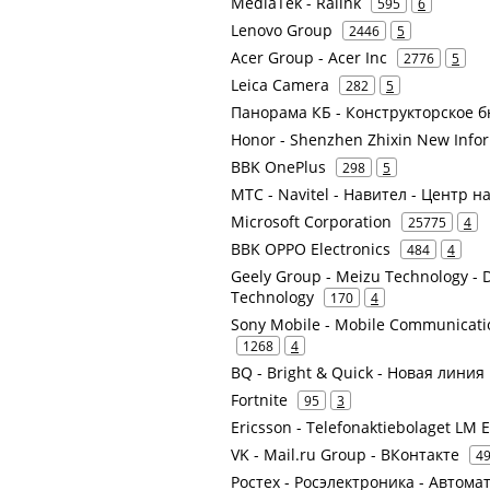
MediaTek - Ralink
595
6
Lenovo Group
2446
5
Acer Group - Acer Inc
2776
5
Leica Camera
282
5
Панорама КБ - Конструкторское 
Honor - Shenzhen Zhixin New Info
BBK OnePlus
298
5
МТС - Navitel - Навител - Центр 
Microsoft Corporation
25775
4
BBK OPPO Electronics
484
4
Geely Group - Meizu Technology - 
Technology
170
4
Sony Mobile - Mobile Communicat
1268
4
BQ - Bright & Quick - Новая линия
Fortnite
95
3
Ericsson - Telefonaktiebolaget LM 
VK - Mail.ru Group - ВКонтакте
4
Ростех - Росэлектроника - Автом