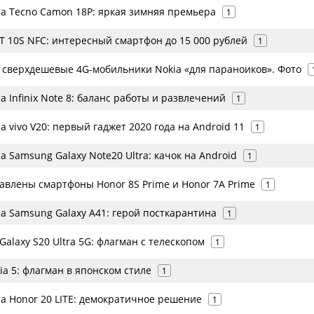
а Tecno Camon 18P: яркая зимняя премьера
1
OT 10S NFC: интересный смартфон до 15 000 рублей
1
 сверхдешевые 4G-мобильники Nokia «для параноиков». Фото
 Infinix Note 8: баланс работы и развлечений
1
 vivo V20: первый гаджет 2020 года на Android 11
1
 Samsung Galaxy Note20 Ultra: качок на Android
1
авлены смартфоны Honor 8S Prime и Honor 7A Prime
1
а Samsung Galaxy A41: герой посткарантина
1
alaxy S20 Ultra 5G: флагман с телескопом
1
ia 5: флагман в японском стиле
1
а Honor 20 LITE: демократичное решение
1