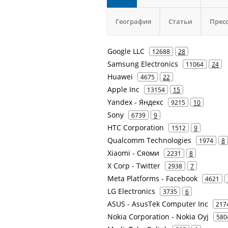
География
Статьи
Прес
Google LLC
12688
28
Samsung Electronics
11064
24
Huawei
4675
22
Apple Inc
13154
15
Yandex - Яндекс
9215
10
Sony
6739
9
HTC Corporation
1512
9
Qualcomm Technologies
1974
8
Xiaomi - Сяоми
2231
8
X Corp - Twitter
2938
7
Meta Platforms - Facebook
4621
LG Electronics
3735
6
ASUS - AsusTek Computer Inc
217
Nokia Corporation - Nokia Oyj
580