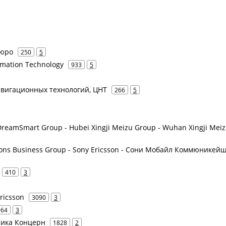
бюро
250
5
rmation Technology
933
5
навигационных технологий, ЦНТ
266
5
DreamSmart Group - Hubei Xingji Meizu Group - Wuhan Xingji Mei
ions Business Group - Sony Ericsson - Сони Мобайл Коммюникейш
410
3
Ericsson
3090
3
964
3
атика Концерн
1828
2