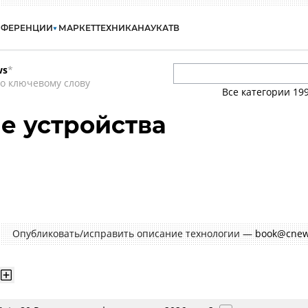
НФЕРЕНЦИИ
МАРКЕТ
ТЕХНИКА
НАУКА
ТВ
ws
*
о ключевому слову
Все категории
19
е устройства
Опубликовать/исправить описание технологии —
book@cnew