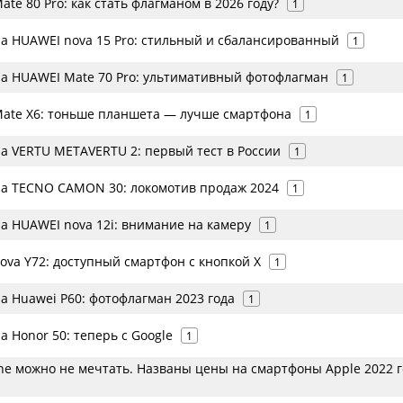
te 80 Pro: как стать флагманом в 2026 году?
1
а HUAWEI nova 15 Pro: стильный и сбалансированный
1
а HUAWEI Mate 70 Pro: ультимативный фотофлагман
1
ate X6: тоньше планшета — лучше смартфона
1
а VERTU METAVERTU 2: первый тест в России
1
а TECNO CAMON 30: локомотив продаж 2024
1
а HUAWEI nova 12i: внимание на камеру
1
ova Y72: доступный смартфон с кнопкой X
1
а Huawei P60: фотофлагман 2023 года
1
 Honor 50: теперь с Google
1
ne можно не мечтать. Названы цены на смартфоны Apple 2022 г