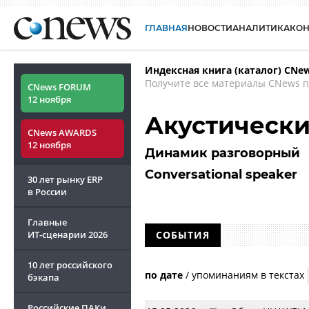
ГЛАВНАЯ
НОВОСТИ
АНАЛИТИКА
КО
Индексная книга (каталог) CNe
Получите все материалы CNews п
CNews FORUM
12 ноября
Акустически
CNews AWARDS
12 ноября
Динамик разговорный
Conversational speaker
30 лет рынку ERP
в России
Главные
ИТ-сценарии
2026
СОБЫТИЯ
10 лет российского
по дате
/
упоминаниям в текстах
бэкапа
Российские ПАКи