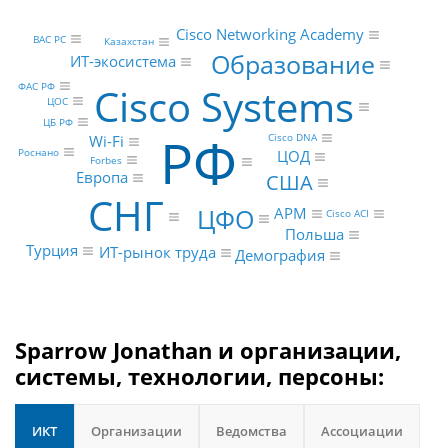
Cisco Networking Academy
ВАС РС
Казахстан
Образование
ИТ-экосистема
Cisco Systems
ФАС РФ
ЦОС
ЦБ РФ
РФ
Cisco DNA
Wi-Fi
Роснано
ЦОД
Forbes
Европа
США
СНГ
ЦФО
АРМ
Cisco ACI
Польша
Турция
ИТ-рынок труда
Демография
Sparrow Jonathan и организации,
системы, технологии, персоны:
ИКТ
Организации
Ведомства
Ассоциации