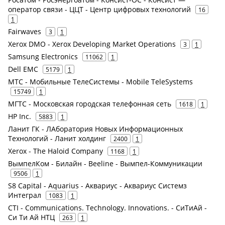
оператор связи - ЦЦТ - Центр цифровых технологий
16
1
Fairwaves
3
1
Xerox DMO - Xerox Developing Market Operations
3
1
Samsung Electronics
11062
1
Dell EMC
5179
1
МТС - Мобильные ТелеСистемы - Mobile TeleSystems
15749
1
МГТС - Московская городская телефонная сеть
1618
1
HP Inc.
5883
1
Ланит ГК - ЛАборатория Новых Информационных
Технологий - Ланит холдинг
2400
1
Xerox - The Haloid Company
1168
1
ВымпелКом - Билайн - Beeline - Вымпел-Коммуникации
9506
1
S8 Capital - Aquarius - Аквариус - Аквариус Системз
Интеграл
1083
1
CTI - Communications. Technology. Innovations. - СиТиАй -
Си Ти Ай НТЦ
263
1