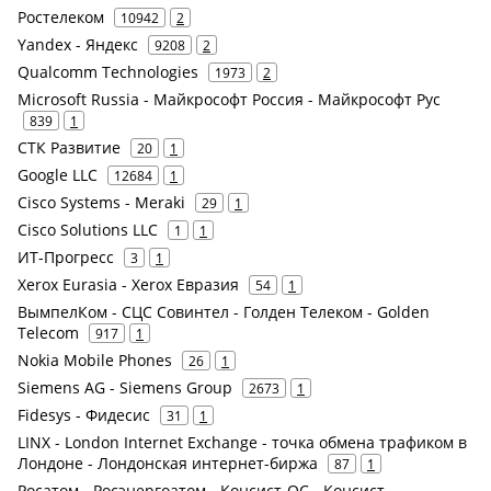
Ростелеком
10942
2
Yandex - Яндекс
9208
2
Qualcomm Technologies
1973
2
Microsoft Russia - Майкрософт Россия - Майкрософт Рус
839
1
СТК Развитие
20
1
Google LLC
12684
1
Cisco Systems - Meraki
29
1
Cisco Solutions LLC
1
1
ИТ-Прогресс
3
1
Xerox Eurasia - Xerox Евразия
54
1
ВымпелКом - СЦС Совинтел - Голден Телеком - Golden
Telecom
917
1
Nokia Mobile Phones
26
1
Siemens AG - Siemens Group
2673
1
Fidesys - Фидесис
31
1
LINX - London Internet Exchange - точка обмена трафиком в
Лондоне - Лондонская интернет-биржа
87
1
Росатом - Росэнергоатом - Консист-ОС - Консист —