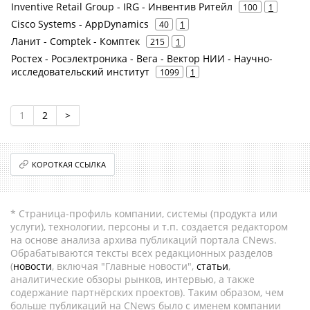
Inventive Retail Group - IRG - Инвентив Ритейл
100
1
Cisco Systems - AppDynamics
40
1
Ланит - Comptek - Комптек
215
1
Ростех - Росэлектроника - Вега - Вектор НИИ - Научно-
исследовательский институт
1099
1
1
2
>
КОРОТКАЯ ССЫЛКА
* Страница-профиль компании, системы (продукта или
услуги), технологии, персоны и т.п. создается редактором
на основе анализа архива публикаций портала CNews.
Обрабатываются тексты всех редакционных разделов
(
новости
, включая "Главные новости",
статьи
,
аналитические обзоры рынков, интервью, а также
содержание партнёрских проектов). Таким образом, чем
больше публикаций на CNews было с именем компании