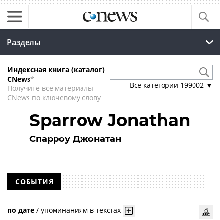
Разделы
Индексная книга (каталог)
CNews
*
Все категории
199002
▼
Получите все материалы
CNews по ключевому слову
Sparrow Jonathan
Спарроу Джонатан
СОБЫТИЯ
по дате
/
упоминаниям в текстах