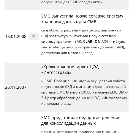
аргументом для СМБ-предприятий
EMC выпустила новую сетевую систему
хранения данных для СМБ
ся в области решений для информационных
18.01.2008
инфраструктур, выпустила новую сетевую
систему хранения EMC
CLARiiON
AX4 – гибкую,
масштабируемую сеть хранения данных (SAN),
доступную для малого и сред
«Крок» модернизирует ЦОД
«Ингосстраха»
и EMC. Победивший «Крок» осуществил работы
26.11.2007
по установке СХД и миграции данных со старой
системы EMC
Clariion
CX500 на новую EMC DMX-
3. Центр обработки данных (ЦОД) «Ингосстраха»
изначально созд
EMC представила недорогие решения
для консолидации данных
идации, резервного копирования и защиты