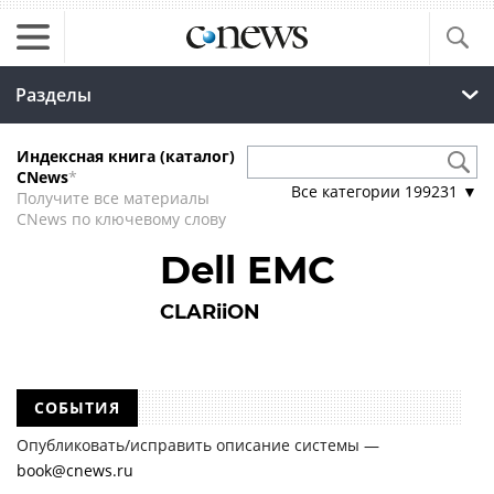
Разделы
Индексная книга (каталог)
CNews
*
Все категории
199231
▼
Получите все материалы
CNews по ключевому слову
Dell EMC
CLARiiON
СОБЫТИЯ
Опубликовать/исправить описание системы —
book@cnews.ru