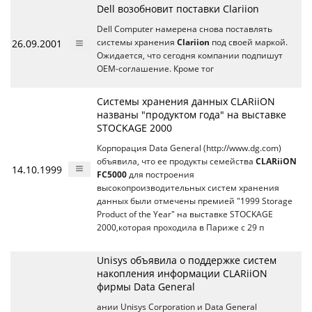
Dell возобновит поставки Clariion
Dell Computer намерена снова поставлять
26.09.2001
системы хранения
Clariion
под своей маркой.
Ожидается, что сегодня компании подпишут
OEM-соглашение. Кроме тог
Системы хранения данных CLARiiON
названы "продуктом года" на выставке
STOCKAGE 2000
Корпорация Data General (http://www.dg.com)
объявила, что ее продукты семейства
CLARiiON
14.10.1999
FC5000
для построения
высокопроизводительных систем хранения
данных были отмечены премией "1999 Storage
Product of the Year" на выставке STOCKAGE
2000,которая проходила в Париже с 29 п
Unisys объявила о поддержке систем
накопления информации CLARiiON
фирмы Data General
ании Unisys Corporation и Data General