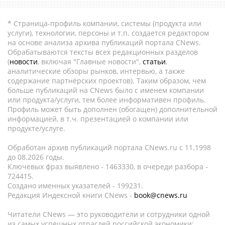
* Страница-профиль компании, системы (продукта или
услуги), технологии, персоны и т.п. создается редактором
на основе анализа архива публикаций портала CNews.
Обрабатываются тексты всех редакционных разделов
(
новости
, включая "Главные новости",
статьи
,
аналитические обзоры рынков, интервью, а также
содержание партнёрских проектов). Таким образом, чем
больше публикаций на CNews было с именем компании
или продукта/услуги, тем более информативен профиль.
Профиль может быть дополнен (обогащен) дополнительной
информацией, в т.ч. презентацией о компании или
продукте/услуге.
Обработан архив публикаций портала CNews.ru c 11.1998
до 08.2026 годы.
Ключевых фраз выявлено - 1463330, в очереди разбора -
724415.
Создано именных указателей - 199231.
Редакция Индексной книги CNews -
book@cnews.ru
Читатели CNews — это руководители и сотрудники одной
из самых успешных отраслей российской экономики: