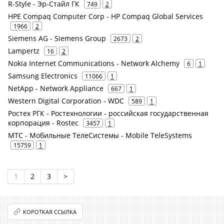
R-Style - Эр-Стайл ГК
749
2
HPE Compaq Computer Corp - HP Compaq Global Services
1966
2
Siemens AG - Siemens Group
2673
2
Lampertz
16
2
Nokia Internet Communications - Network Alchemy
6
1
Samsung Electronics
11066
1
NetApp - Network Appliance
667
1
Western Digital Corporation - WDC
589
1
Ростех РГК - Ростехнологии - российская государственная
корпорация - Rostec
3457
1
МТС - Мобильные ТелеСистемы - Mobile TeleSystems
15759
1
1
2
3
>
КОРОТКАЯ ССЫЛКА