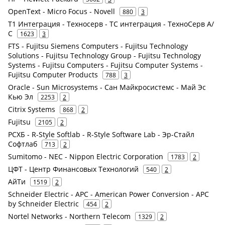
OpenText - Micro Focus - Novell
880
3
Т1 Интеграция - Техносерв - ТС интеграция - ТехноСерв А/
С
1623
3
FTS - Fujitsu Siemens Computers - Fujitsu Technology
Solutions - Fujitsu Technology Group - Fujitsu Technology
Systems - Fujitsu Computers - Fujitsu Computer Systems -
Fujitsu Computer Products
788
3
Oracle - Sun Microsystems - Сан Майкросистемс - Май Эс
Кью Эл
2253
2
Citrix Systems
868
2
Fujitsu
2105
2
РСХБ - R-Style Softlab - R-Style Software Lab - Эр-Стайл
Софтлаб
713
2
Sumitomo - NEC - Nippon Electric Corporation
1783
2
ЦФТ - Центр Финансовых Технологий
540
2
АйТи
1519
2
Schneider Electric - APC - American Power Conversion - APC
by Schneider Electric
454
2
Nortel Networks - Northern Telecom
1329
2