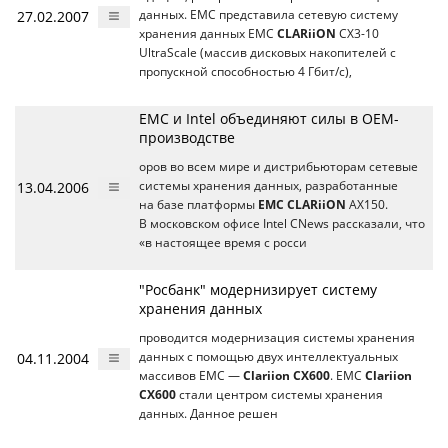
27.02.2007
данных. EMC представила сетевую систему
хранения данных EMC
CLARiiON
CX3-10
UltraScale (массив дисковых накопителей с
пропускной способностью 4 Гбит/с),
EMC и Intel объединяют силы в OEM-
производстве
оров во всем мире и дистрибьюторам сетевые
13.04.2006
системы хранения данных, разработанные
на базе платформы
EMC CLARiiON
AX150.
В московском офисе Intel CNews рассказали, что
«в настоящее время с росси
"Росбанк" модернизирует систему
хранения данных
проводится модернизация системы хранения
04.11.2004
данных с помощью двух интеллектуальных
массивов ЕМС —
Clariion CX600
. ЕМС
Clariion
CX600
стали центром системы хранения
данных. Данное решен