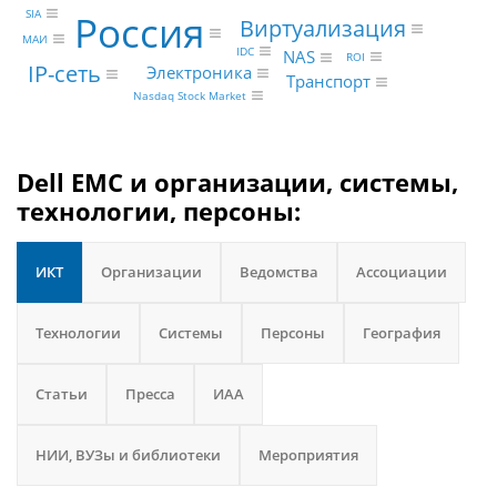
SIA
Россия
Виртуализация
МАИ
IDC
NAS
ROI
IP-сеть
Электроника
Транспорт
Nasdaq Stock Market
Dell EMC и организации, системы,
технологии, персоны:
ИКТ
Организации
Ведомства
Ассоциации
Технологии
Системы
Персоны
География
Статьи
Пресса
ИАА
НИИ, ВУЗы и библиотеки
Мероприятия