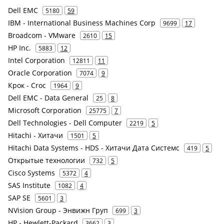
Dell EMC
5180
59
IBM - International Business Machines Corp
9699
17
Broadcom - VMware
2610
15
HP Inc.
5883
12
Intel Corporation
12811
11
Oracle Corporation
7074
9
Крок - Croc
1964
9
Dell EMC - Data General
25
8
Microsoft Corporation
25775
7
Dell Technologies - Dell Computer
2219
5
Hitachi - Хитачи
1501
5
Hitachi Data Systems - HDS - Хитачи Дата Системс
419
5
Открытые технологии
732
5
Cisco Systems
5372
4
SAS Institute
1082
4
SAP SE
5601
3
NVision Group - Энвижн Груп
699
3
HP - Hewlett-Packard
3662
3