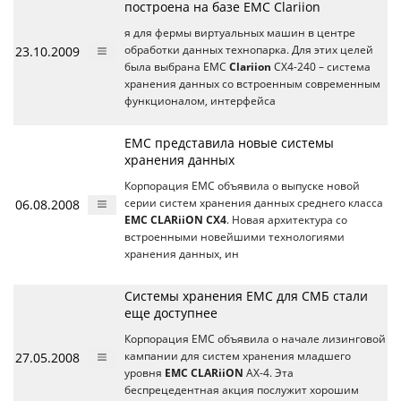
построена на базе EMC Clariion
я для фермы виртуальных машин в центре
23.10.2009
обработки данных технопарка. Для этих целей
была выбрана EMC
Clariion
CX4-240 – система
хранения данных со встроенным современным
функционалом, интерфейса
EMC представила новые системы
хранения данных
Корпорация EMC объявила о выпуске новой
06.08.2008
серии систем хранения данных среднего класса
EMC CLARiiON CX4
. Новая архитектура со
встроенными новейшими технологиями
хранения данных, ин
Системы хранения EMC для СМБ стали
еще доступнее
Корпорация EMC объявила о начале лизинговой
27.05.2008
кампании для систем хранения младшего
уровня
EMC CLARiiON
AX-4. Эта
беспрецедентная акция послужит хорошим