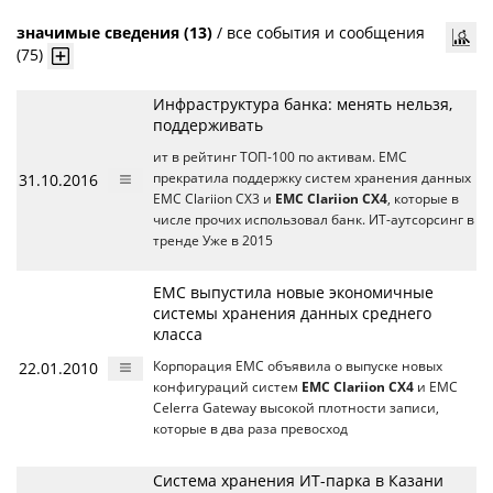
значимые сведения (13)
/
все события и сообщения
(75)
Инфраструктура банка: менять нельзя,
поддерживать
ит в рейтинг ТОП-100 по активам. EMC
31.10.2016
прекратила поддержку систем хранения данных
EMC Clariion CX3 и
EMC Clariion CX4
, которые в
числе прочих использовал банк. ИТ-аутсорсинг в
тренде Уже в 2015
EMC выпустила новые экономичные
системы хранения данных среднего
класса
22.01.2010
Корпорация EMC объявила о выпуске новых
конфигураций систем
EMC Clariion CX4
и EMC
Celerra Gateway высокой плотности записи,
которые в два раза превосход
Система хранения ИТ-парка в Казани