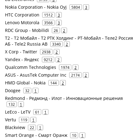
Nokia Corporation - Nokia Oyj
5804
3
HTC Corporation
1512
3
Lenovo Motorola
3566
3
RDC Group - Mobilidi
26
2
Т2 - Т2 Мобайл - Т2 РТК Холдинг - РТ-Мобайл - Теле2 Россия
АБ - Tele2 Russia AB
3340
2
X Corp - Twitter
2938
2
Yandex - Яндекс
9212
2
Qualcomm Technologies
1974
2
ASUS - AsusTek Computer Inc
2174
2
HMD Global - Nokia
144
2
Doogee
32
1
Redmond - Редмонд - Илот - Инновационные решения
132
1
LeEco - LeTV
61
1
Vertu
119
1
Blackview
22
1
Smart Orange - Смарт Оранж
10
1