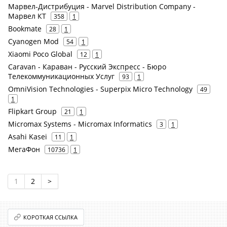
Марвел-Дистрибуция - Marvel Distribution Company -
Марвел КТ
358
1
Bookmate
28
1
Cyanogen Mod
54
1
Xiaomi Poco Global
12
1
Caravan - Караван - Русский Экспресс - Бюро
Телекоммуникационных Услуг
93
1
OmniVision Technologies - Superpix Micro Technology
49
1
Flipkart Group
21
1
Micromax Systems - Micromax Informatics
3
1
Asahi Kasei
11
1
МегаФон
10736
1
1
2
>
КОРОТКАЯ ССЫЛКА