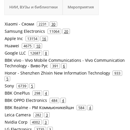
НИИ, ВУЗы и библиотеки
Мероприятия
Xiaomi - Сяоми
2231
30
Samsung Electronics
11064
20
Apple Inc
13154
16
Huawei
4675
10
Google LLC
12687
8
BBK vivo - Vivo Mobile Communications - Vivo Communication
Technology - Виво Рус
391
6
Honor - Shenzhen Zhixin New Information Technology
933
5
Sony
6739
5
BBK OnePlus
298
4
BBK OPPO Electronics
484
4
BBK Realme - РМ Коммьюникейшн
584
4
Leica Camera
282
3
Nvidia Corp
4002
3
LG Electronics
3735
3