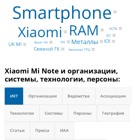
Smartphone
RAM
Xiaomi
НСПК
IDC
Металлы
IOI
ISO
Bayer AG
UK MI
Связной ГК
Авиапарк ТРЦ
Xiaomi Mi Note и организации,
системы, технологии, персоны:
ИКТ
Организации
Ведомства
Ассоциации
Технологии
Системы
Персоны
География
Статьи
Пресса
ИАА