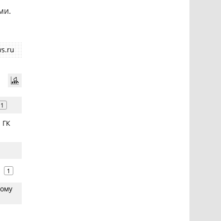
ми.
s.ru
1
 ГК
1
вому