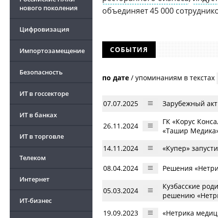
нового поколения
объединяет 45 000 сотруднико
Цифровизация
СОБЫТИЯ
Импортозамещение
Безопасность
по дате
/
упоминаниям в текстах
ИТ в госсекторе
07.07.2025
Зарубежный акт
ИТ в банках
ГК «Корус Конса
26.11.2024
«Ташир Медика
ИТ в торговле
14.11.2024
«Купер» запусти
Телеком
08.04.2024
Решения «Нетри
Интернет
Кузбасские род
05.03.2024
решению «Нетр
ИТ-бизнес
19.09.2023
«Нетрика медиц