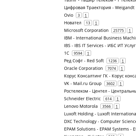
Цифровая Траектория - Weigandt 
Ovio
3
1
Новател
13
1
Microsoft Corporation
25775
1
IBM - International Business Mach
IBS - IBS IT Services - ИБС ИТ У
1С
9594
1
Ред Софт - Red Soft
1236
1
Oracle Corporation
7074
1
Корус Консалтинг ГК - Корус кон
VK - Mail.ru Group
3602
1
Ростелеком - Центел - Центральн
Schneider Electric
614
1
Lenovo Motorola
3566
1
Luxoft Holding - Luxoft Internation
DXC Technology - Computer Scienc
EPAM Solutions - EPAM Systems - E