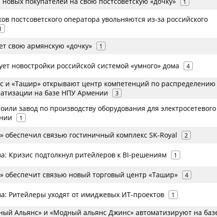
 новых покупателей на свою постсоветскую «дочку»
1
ов постсоветского оператора увольняются из-за российского
1
ет свою армянскую «дочку»
1
ует новостройки российской системой «умного» дома
4
tric и «Ташир» открывают центр компетенций по распределению
матизации на базе НПУ Армении
3
оили завод по производству оборудования для электросетевого
ении
1
м» обеспечил связью гостиничный комплекс SK-Royal
2
а: Кризис подтолкнул ритейлеров к BI-решениям
1
м» обеспечит связью новый торговый центр «Ташир»
4
а: Ритейлеры уходят от имиджевых ИТ-проектов
1
ый Альянс» и «Модный альянс Джинс» автоматизируют на баз