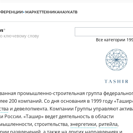
НФЕРЕНЦИИ
МАРКЕТ
ТЕХНИКА
НАУКА
ТВ
ws
*
о ключевому слову
Все категории
19
ованная промышленно-строительная группа федерально
е 200 компаний. Со дня основания в 1999 году «Ташир
ства
и девелопмента. Компании Группы управляют актив
и России. «Ташир» ведет деятельность в области
омышленности, строительства,
энергетики
,
ритейла
,
трии развлечений
, а также на других направлениях и