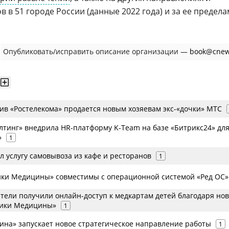
в в 51 городе России (данные 2022 года) и за ее предела
Опубликовать/исправить описание организации —
book@cnew
ив «Ростелекома» продается новым хозяевам экс-«дочки» МТС
лтинг» внедрила HR-платформу K-Team на базе «Битрикс24» для
»
1
л услугу самовывоза из кафе и ресторанов
1
ки Медицины» совместимы с операционной системой «Ред ОС»
ители получили онлайн-доступ к медкартам детей благодаря но
ики Медицины»
1
ина» запускает новое стратегическое направление работы
1