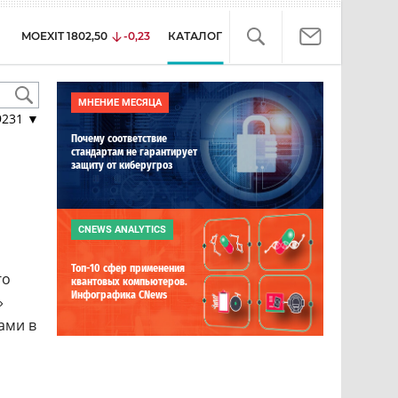
MOEXIT
1802,50
-0,23
КАТАЛОГ
МНЕНИЕ МЕСЯЦА
9231
▼
Почему соответствие
стандартам не гарантирует
защиту от киберугроз
CNEWS ANALYTICS
Топ-10 сфер применения
го
квантовых компьютеров.
Инфографика CNews
»
ами в