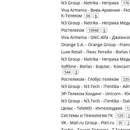
N3 Group - Netrika - Нетрика
176
Viva Armenia - Вива-Армения - Fed
К-Телеком
66
6
N3 Group - Netrika - Нетрика Ме
Ростелеком
10948
5
Viva Armenia - GNC-Alfa - Джиэнс
Orange S.A. - Orange Group - Fran
Luxe Retail - Люкс Ритейл - Borl
N3 Group - Netrika - Нетрика Ме
Softline - Borlas - Борлас - Конса
544
3
Ростелеком - Глобус-телеком
235
N3 Group - N3.Tech - iTentika - Ай
ЭР-Телеком Холдинг - Unicorn - 
N3 Group - N3.Tech - iTentika - Dat
Цельс - TeleMD - Интеллоджик
1
Системы и Технологии ГК
129
1
VK - Mail.ru Group - Port.ru
91
1
Tashir - Ташир Телеком - Т Телеко