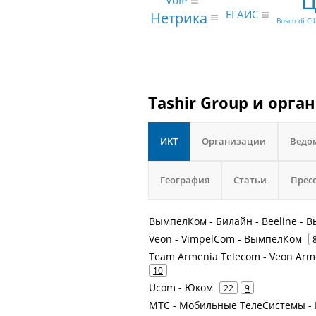
VoIP
ЕГАИС
Нетрика
Bosco di Cil
Tashir Group и орга
ИКТ
Организации
Ведо
География
Статьи
Прес
ВымпелКом - Билайн - Beeline -
Veon - VimpelCom - ВымпелКом
Team Armenia Telecom - Veon Arm
10
Ucom - Юком
22
9
МТС - Мобильные ТелеСистемы - 