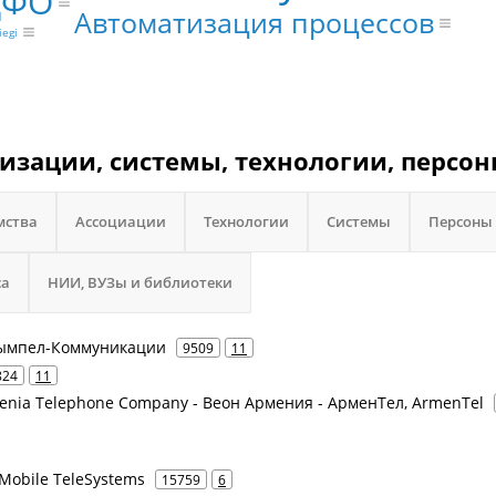
ЦФО
Автоматизация процессов
iegi
низации, системы, технологии, персон
мства
Ассоциации
Технологии
Системы
Персоны
са
НИИ, ВУЗы и библиотеки
 Вымпел-Коммуникации
9509
11
824
11
enia Telephone Company - Веон Армения - АрменТел, ArmenTel
Mobile TeleSystems
15759
6