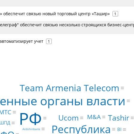
м» обеспечит связью новый торговый центр «Ташир»
1
елеграф" обеспечит связью несколько строящихся бизнес-цент
автоматизирует учет
1
Team Armenia Telecom
венные органы власти
РФ
МТС
Ucom
Tashir
M&A
ШПД
Республика
BI
Ardshinbank