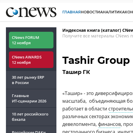
ГЛАВНАЯ
НОВОСТИ
АНАЛИТИКА
КО
Индексная книга (каталог) CNe
Получите все материалы CNews п
CNews FORUM
12 ноября
Tashir Group
CNews AWARDS
12 ноября
Ташир ГК
30 лет рынку ERP
в России
«Ташир» - это диверсифицир
Главные
масштаба, объединяющая боле
ИТ-сценарии
2026
работает в области
строитель
10 лет российского
различных секторах экономик
бэкапа
девелопмента,
финансов
, пр
ресторанного бизнеса
,
индус
Российские ПАКи