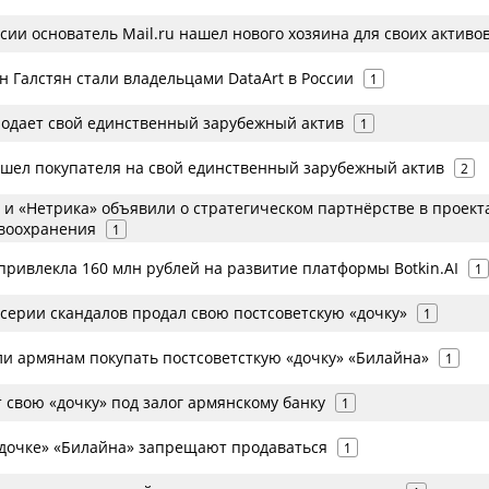
ии основатель Mail.ru нашел нового хозяина для своих активо
н Галстян стали владельцами DataArt в России
1
родает свой единственный зарубежный актив
1
ашел покупателя на свой единственный зарубежный актив
2
 и «Нетрика» объявили о стратегическом партнёрстве в проект
воохранения
1
привлекла 160 млн рублей на развитие платформы Botkin.AI
1
 серии скандалов продал свою постсоветскую «дочку»
1
ли армянам покупать постсоветсткую «дочку» «Билайна»
1
 свою «дочку» под залог армянскому банку
1
«дочке» «Билайна» запрещают продаваться
1