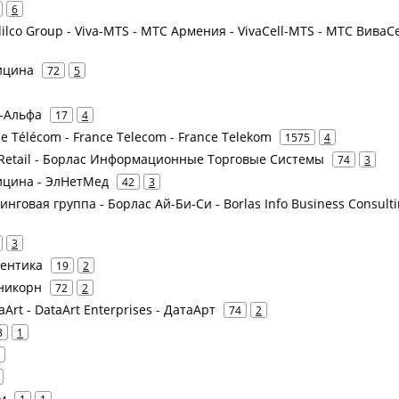
6
ilco Group - Viva-MTS - МТС Армения - VivaCell-MTS - МТС ВиваСе
дицина
72
5
и-Альфа
17
4
ce Télécom - France Telecom - France Telekom
1575
4
as Retail - Борлас Информационные Торговые Системы
74
3
дицина - ЭлНетМед
42
3
лтинговая группа - Борлас Ай-Би-Си - Borlas Info Business Consult
3
тентика
19
2
Юникорн
72
2
aArt - DataArt Enterprises - ДатаАрт
74
2
3
1
м
1
1