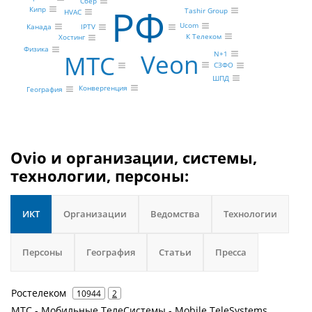
Сбер
РФ
Кипр
Tashir Group
HVAC
Ucom
Канада
IPTV
К Телеком
Хостинг
Физика
Veon
N+1
МТС
СЗФО
ШПД
Конвергенция
География
Ovio и организации, системы,
технологии, персоны:
ИКТ
Организации
Ведомства
Технологии
Персоны
География
Статьи
Пресса
Ростелеком
10944
2
МТС - Мобильные ТелеСистемы - Mobile TeleSystems