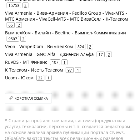
15753
2
Viva Armenia - Вива-Армения - Fedilco Group - Viva-MTS -
МТС Армения - VivaCell-MTS - МТС ВиваСелл - К-Телеком
66
2
ВымпелКом - Билайн - Beeline - Вымпел-Коммуникации
9507
2
Veon - VimpelCom - ВымпелКом
824
2
Viva Armenia - GNC-Alfa - Джиэнси-Альфа
17
2
RuVDS - МТ Финанс
107
1
К Телеком - Исеть Телеком
97
1
Ucom - Юком
22
1
КОРОТКАЯ ССЫЛКА
* Страница-профиль компании, системы (продукта или
услуги), технологии, персоны и т.п. создается редактором
на основе анализа архива публикаций портала CNews.
Обрабатываются тексты всех редакционных разделов