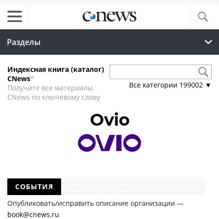
Разделы
Индексная книга (каталог)
CNews
*
Все категории
199002
▼
Получите все материалы
CNews по ключевому слову
Ovio
СОБЫТИЯ
Опубликовать/исправить описание организации —
book@cnews.ru