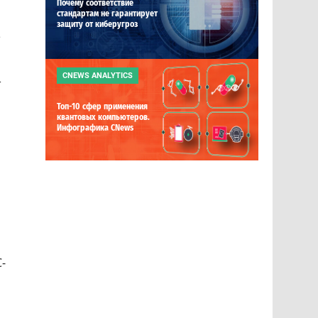
Почему соответствие
стандартам не гарантирует
защиту от киберугроз
е
CNEWS ANALYTICS
т
Топ-10 сфер применения
квантовых компьютеров.
Инфографика CNews
-