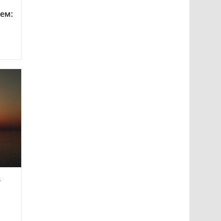
ем:
т