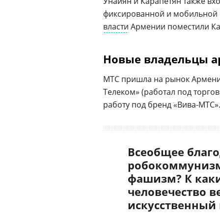
Унаиян и Карапетян также вх
фиксированной и мобильной
власти
Армении поместили Кар
Новые владельцы а
МТС пришла на рынок Армении 
Телеком» (работал под торгов
работу под бренд «Вива-МТС».
Всеобщее благо
робокоммунизм
фашизм? К как
человечество в
искусственный