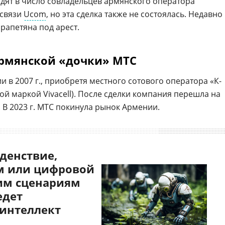
одят в число совладельцев армянского оператора
 связи
Ucom
, но эта сделка также не состоялась. Недавно
апетяна под арест.
рмянской «дочки» МТС
в 2007 г., приобретя местного сотового оператора «К-
ой маркой Vivacell). После сделки компания перешла на
 В 2023 г. МТС покинула рынок Армении.
денствие,
 или цифровой
им сценариям
едет
 интеллект