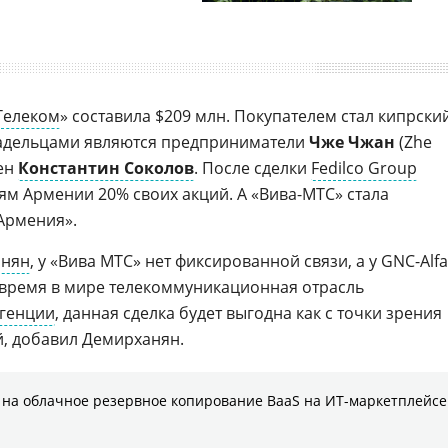
Телеком
» составила $209 млн. Покупателем стал кипрски
владельцами являются предприниматели
Чже Чжан
(Zhe
мен
Константин Соколов
. После сделки
Fedilco Group
ям Армении 20% своих акций. А «Вива-МТС» стала
Армения».
анян
, у «Вива МТС» нет фиксированной связи, а у GNC-Alfa
е время в мире телекоммуникационная отрасль
генции
, данная сделка будет выгодна как с точки зрения
й, добавил Демирханян.
на облачное резервное копирование BaaS на ИТ-маркетплейсе