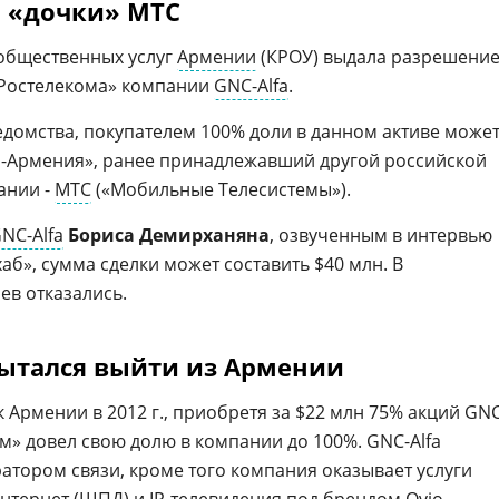
 «дочки» МТС
общественных услуг
Армении
(КРОУ) выдала разрешени
«Ростелекома» компании
GNC-Alfa
.
едомства, покупателем 100% доли в данном активе може
-Армения», ранее принадлежавший другой российской
ании -
МТС
(«Мобильные Телесистемы»).
NC-Alfa
Бориса Демирханяна
, озвученным в интервью
б», сумма сделки может составить $40 млн. В
ев отказались.
пытался выйти из Армении
Армении в 2012 г., приобретя за $22 млн 75% акций GNC
ом» довел свою долю в компании до 100%. GNC-Alfa
атором связи, кроме того компания оказывает услуги