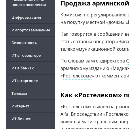
Продажа армянской
нового поколения
Комиссия по регулированию 
Цифровизация
на покупку местной «дочки» 
Импортозамещение
Как говорится в сообщении в
стать
сотовый оператор
«Вива
Безопасность
телекоммуникационной комп
ИТ в госсекторе
По словам замгендиректора
G
армянскому изданию «Медиаха
ИТ в банках
«
Ростелекоме
» от комментари
ИТ в торговле
Как «Ростелеком» 
Телеком
Интернет
«Ростелеком» вышел на рынок 
Alfa. Впоследствии «Ростелек
ИТ-бизнес
является магистральным опер