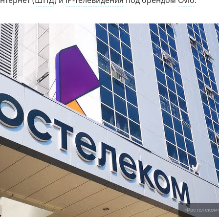
нтернет (
ШПД
) и
IP-телевидения
под брендом
Ovio
.
«Ростелеком