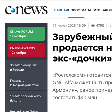
ГЛАВНАЯ
НОВОСТИ
АНАЛИТИКА
КО
|
07 июля 2025 16:09
4793
CNews FORUM
Зарубежный
12 ноября
продается 
CNews AWARDS
12 ноября
экс-«дочки
30 лет рынку ERP
в России
«Ростелеком» готовится 
Главные
GNC-Alfa может быть пр
ИТ-сценарии
2026
Армения», ранее прина
10 лет российского
составить $40 млн.
бэкапа
Российские ПАКи