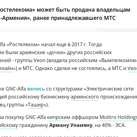
Ростелекома» может быть продана владельцам
а-Армения», ранее принадлежавшего МТС
a «Ростелеком» начал еще в 2017 г. Тогда
и были армянские «дочки» других российских
ний - группы Veon (владела российским «Вымпелкомом
илайн
») и МТС. Однако сделки не состоялись, а МТС и
Veo
же GNC-Alfa
велись
со структурами «Электрические сети
щей российскому бизнесмену
армянского
происхождени
ец группы «
Ташир
»).
а покупку GNC-Alfa
кипрским
оффшором
Molitro Holding
ийскому
гражданину
Арману Унаияну
, на 40% - ЭСА.