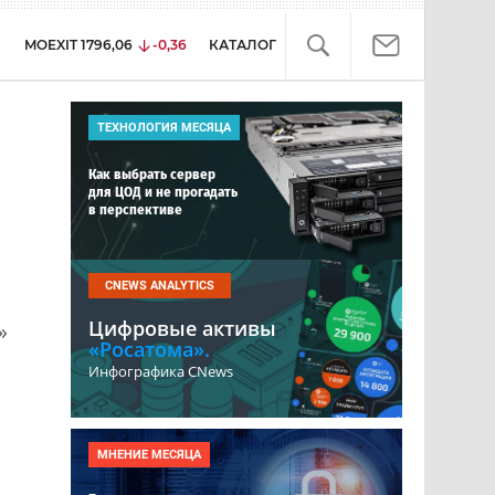
MOEXIT
1796,06
-0,36
КАТАЛОГ
ТЕХНОЛОГИЯ МЕСЯЦА
Как выбрать сервер
для ЦОД и не прогадать
в перспективе
CNEWS ANALYTICS
Цифровые активы
»
«Росатома».
Инфографика CNews
МНЕНИЕ МЕСЯЦА