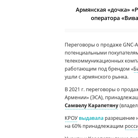
Армянская «дочка» «
оператора «Вив
Переговоры о продаже GNC-Alf
потенциальными покупателям
телекоммуникационных компа
работающим под брендом «
Б
ушли с армянского рынка.
В 2021 г. переговоры о прода
Армении» (ЭСА), принадлежа
Самвелу Карапетяну
(владел
КРОУ
выдавала
разрешение н
на 60% принадлежащим
росс