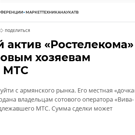
НФЕРЕНЦИИ
МАРКЕТ
ТЕХНИКА
НАУКА
ТВ
ПОДЕЛИТЬСЯ
 актив «Ростелекома»
новым хозяевам
» МТС
уйти с армянского рынка. Его местная «дочка
одана владельцам сотового оператора «Вива-
длежавшего МТС. Сумма сделки может