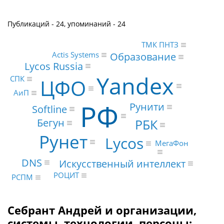
Публикаций - 24, упоминаний - 24
ТМК ПНТЗ
Actis Systems
Образование
Lycos Russia
Yandex
СПК
ЦФО
АиП
РФ
Рунити
Softline
Бегун
РБК
Рунет
Lycos
МегаФон
DNS
Искусственный интеллект
РОЦИТ
РСПМ
Себрант Андрей и организации,
системы, технологии, персоны: