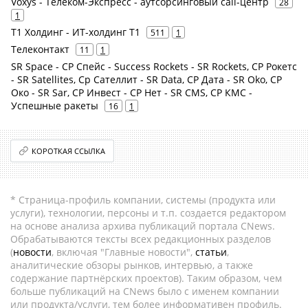
Voxys - Телеком-Экспресс - аутсорсинговый call-центр
28
1
Т1 Холдинг - ИТ-холдинг Т1
511
1
Телеконтакт
11
1
SR Space - СР Спейс - Success Rockets - SR Rockets, СР Рокетс
- SR Satellites, Ср Сателлит - SR Data, СР Дата - SR Oko, СР
Око - SR Sar, СР Инвест - СР Нет - SR CMS, СР КМС -
Успешные ракеты
16
1
КОРОТКАЯ ССЫЛКА
* Страница-профиль компании, системы (продукта или
услуги), технологии, персоны и т.п. создается редактором
на основе анализа архива публикаций портала CNews.
Обрабатываются тексты всех редакционных разделов
(
новости
, включая "Главные новости",
статьи
,
аналитические обзоры рынков, интервью, а также
содержание партнёрских проектов). Таким образом, чем
больше публикаций на CNews было с именем компании
или продукта/услуги, тем более информативен профиль.