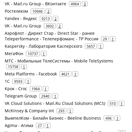
VK - Mail.ru Group - ВКонтакте
4964
3
Ростелеком
10946
2
Yandex - Яндекс
9213
2
VK - Mail.ru Group
3602
2
Аэрофлот - Директ Стар - Direct Star - ранее
Teleperformance - Телеперфоманс - TP Россия
29
1
Kaspersky - Лаборатория Касперского
5657
1
МегаФон
10737
1
МТС - Мобильные ТелеСистемы - Mobile TeleSystems
15758
1
Meta Platforms - Facebook
4621
1
1С
9593
1
Крок - Croc
1964
1
Telegram Group
2940
1
VK Cloud Solutions - Mail.Ru Cloud Solutions (MCS)
510
1
McKinsey & Company Int
293
1
ВымпелКом - Билайн Бизнес - Beeline Business
496
1
Agima - Агима
27
1