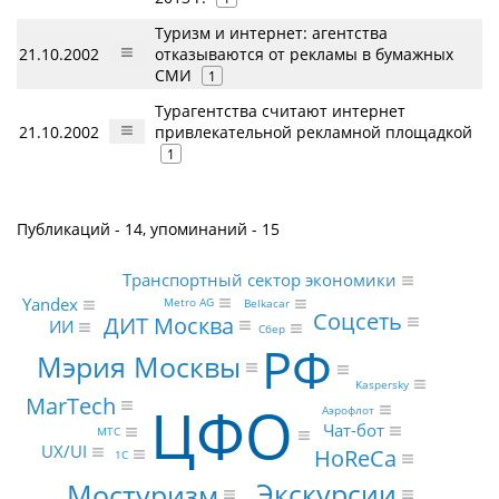
Туризм и интернет: агентства
21.10.2002
отказываются от рекламы в бумажных
СМИ
1
Турагентства считают интернет
21.10.2002
привлекательной рекламной площадкой
1
Публикаций - 14, упоминаний - 15
Транспортный сектор экономики
Yandex
Metro AG
Belkacar
Соцсеть
ДИТ Москва
ИИ
Сбер
РФ
Мэрия Москвы
Kaspersky
MarTech
ЦФО
Аэрофлот
Чат-бот
МТС
UX/UI
HoReCa
1С
Экскурсии
Мостуризм