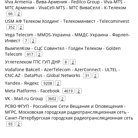
Viva Armenia - Вива-Армения - Fedilco Group - Viva-MTS -
МТС Армения - VivaCell-MTS - МТС ВиваСелл - К-Телеком
66
2
USM АФ Телеком Холдинг - Телекоминвест - Telecominvest
352
2
Vega Telecom - MMDS-Украина - ММДС-Украина - Фарлеп-
Инвест
7
2
ВымпелКом - СЦС Совинтел - Голден Телеком - Golden
Telecom
917
2
Углетелеком ГПС ГУП ДНР
8
2
Vodafone Bakcell - AzerTelecom - AzerConnect - ULTEL -
CNC.AZ - DataPlus - Global Networks
31
2
Yandex - Яндекс
9208
2
Meta Platforms - Facebook
4619
2
VK - Mail.ru Group
3602
2
РСВО ФГУП - Российские Сети Вещания и Оповещения -
МГРС, Московская городская радиотрансляционная сеть -
Санкт-Петербургская городская радиотрансляционная сеть
93
2