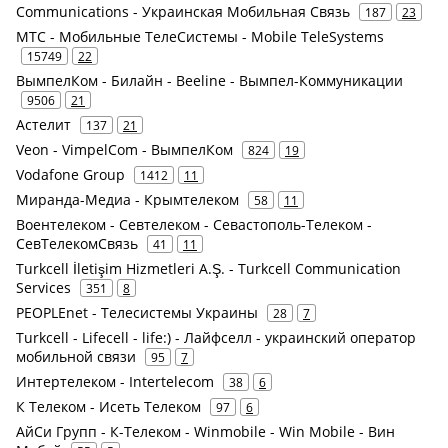
Communications - Украинская Мобильная Связь
187
23
МТС - Мобильные ТелеСистемы - Mobile TeleSystems
15749
22
ВымпелКом - Билайн - Beeline - Вымпел-Коммуникации
9506
21
Астелит
137
21
Veon - VimpelCom - ВымпелКом
824
19
Vodafone Group
1412
11
Миранда-Медиа - Крымтелеком
58
11
Воентелеком - Севтелеком - Севастополь-Телеком -
СевТелекомСвязь
41
11
Turkcell İletişim Hizmetleri A.Ş. - Turkcell Communication
Services
351
8
PEOPLEnet - Телесистемы Украины
28
7
Turkcell - Lifecell - life:) - Лайфселл - украинский оператор
мобильной связи
95
7
Интертелеком - Intertelecom
38
6
К Телеком - Исеть Телеком
97
6
АйСи Групп - К-Телеком - Winmobile - Win Mobile - Вин