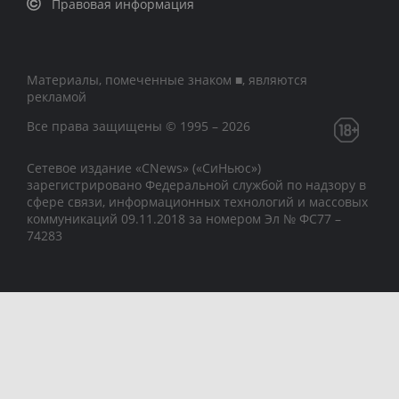
Правовая информация
Материалы, помеченные знаком ■, являются
рекламой
Все права защищены © 1995 – 2026
Сетевое издание «CNews» («СиНьюс»)
зарегистрировано Федеральной службой по надзору в
сфере связи, информационных технологий и массовых
коммуникаций 09.11.2018 за номером Эл № ФС77 –
74283