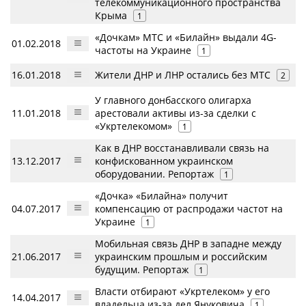
телекоммуникационного пространства
Крыма
1
«Дочкам» МТС и «Билайн» выдали 4G-
01.02.2018
частоты на Украине
1
16.01.2018
Жители ДНР и ЛНР остались без МТС
2
У главного донбасского олигарха
11.01.2018
арестовали активы из-за сделки с
«Укртелекомом»
1
Как в ДНР восстанавливали связь на
13.12.2017
конфискованном украинском
оборудовании. Репортаж
1
«Дочка» «Билайна» получит
04.07.2017
компенсацию от распродажи частот на
Украине
1
Мобильная связь ДНР в западне между
21.06.2017
украинским прошлым и российским
будущим. Репортаж
1
Власти отбирают «Укртелеком» у его
14.04.2017
владельца из-за дел Януковича
1