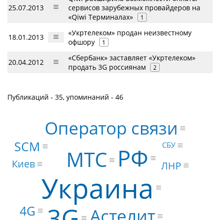
25.07.2013
сервисов зарубежных провайдеров на
«Qiwi Терминалах»
1
«Укртелеком» продан неизвестному
18.01.2013
офшору
1
«Сбербанк» заставляет «Укртелеком»
20.04.2012
продать 3G россиянам
2
Публикаций - 35, упоминаний - 46
Оператор связи
SCM
СБУ
РФ
МТС
Киев
ЛНР
Украина
3G
4G
Астелит