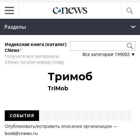
Разделы
Индексная книга (каталог)
CNews
*
Все категории
199002
▼
Получите все материалы
CNews по ключевому слову
Тримоб
TriMob
СОБЫТИЯ
Опубликовать/исправить описание организации —
book@cnews.ru