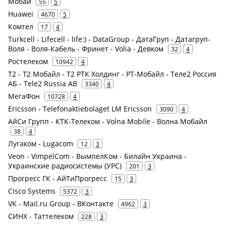
Мобай
55
5
Huawei
4670
5
Комтел
17
4
Turkcell - Lifecell - life:) - DataGroup - ДатаГруп - Датагруп-
Воля - Воля-Кабель - Фринет - Volia - Девком
32
4
Ростелеком
10942
4
Т2 - Т2 Мобайл - Т2 РТК Холдинг - РТ-Мобайл - Теле2 Россия
АБ - Tele2 Russia AB
3340
4
МегаФон
10728
4
Ericsson - Telefonaktiebolaget LM Ericsson
3090
4
АйСи Групп - КТК-Телеком - Volna Mobile - Волна Мобайл
38
4
Лугаком - Lugacom
12
3
Veon - VimpelCom - ВымпелКом - Билайн Украина -
Украинские радиосистемы (УРС)
201
3
Прогресс ГК - АйТиПрогресс
15
3
Cisco Systems
5372
3
VK - Mail.ru Group - ВКонтакте
4962
3
СИНХ - Таттелеком
228
3