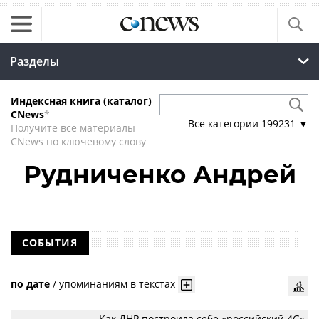
Разделы
Индексная книга (каталог)
CNews
*
Все категории
199231
▼
Получите все материалы
CNews по ключевому слову
Рудниченко Андрей
СОБЫТИЯ
по дате
/
упоминаниям в текстах
Как ДНР построила себе «российский 4G»,