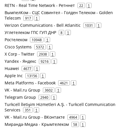
RETN - Real Time Network - Ретннет
22
1
ВымпелКом - СЦС Совинтел - Голден Телеком - Golden
Telecom
917
1
Verizon Communications - Bell Atlanitic
1031
1
Углетелеком ГПС ГУП ДНР
8
1
Ростелеком
10948
1
Cisco Systems
5372
1
X Corp - Twitter
2938
1
Yandex - Яндекс
9216
1
Huawei
4677
1
Apple Inc
13156
1
Meta Platforms - Facebook
4621
1
VK - Mail.ru Group
3602
1
Telegram Group
2940
1
Turkcell İletişim Hizmetleri A.Ş. - Turkcell Communication
Services
351
1
VK - Mail.ru Group - ВКонтакте
4964
1
Миранда-Медиа - Крымтелеком
58
1