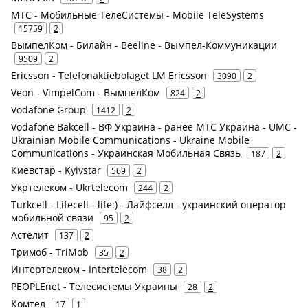
МТС - Мобильные ТелеСистемы - Mobile TeleSystems
15759
2
ВымпелКом - Билайн - Beeline - Вымпел-Коммуникации
9509
2
Ericsson - Telefonaktiebolaget LM Ericsson
3090
2
Veon - VimpelCom - ВымпелКом
824
2
Vodafone Group
1412
2
Vodafone Bakcell - ВФ Украина - ранее МТС Украина - UMC -
Ukrainian Mobile Communications - Ukraine Mobile
Communications - Украинская Мобильная Связь
187
2
Киевстар - Kyivstar
569
2
Укртелеком - Ukrtelecom
244
2
Turkcell - Lifecell - life:) - Лайфселл - украинский оператор
мобильной связи
95
2
Астелит
137
2
Тримоб - TriMob
35
2
Интертелеком - Intertelecom
38
2
PEOPLEnet - Телесистемы Украины
28
2
Комтел
17
1