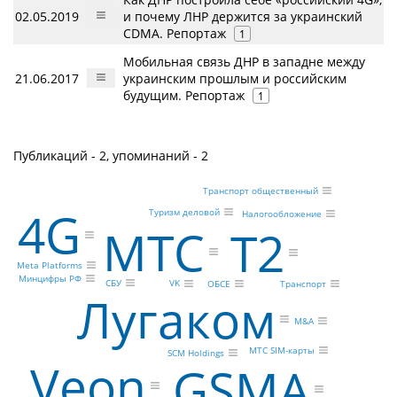
02.05.2019
и почему ЛНР держится за украинский
CDMA. Репортаж
1
Мобильная связь ДНР в западне между
21.06.2017
украинским прошлым и российским
будущим. Репортаж
1
Публикаций - 2, упоминаний - 2
Транспорт общественный
4G
Туризм деловой
Налогообложение
МТС
Т2
Meta Platforms
Минцифры РФ
СБУ
VK
ОБСЕ
Транспорт
Лугаком
M&A
МТС SIM-карты
SCM Holdings
Veon
GSMA