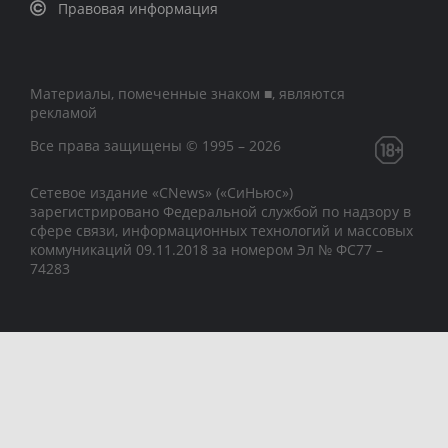
Правовая информация
Материалы, помеченные знаком ■, являются
рекламой
Все права защищены © 1995 – 2026
Сетевое издание «CNews» («СиНьюс»)
зарегистрировано Федеральной службой по надзору в
сфере связи, информационных технологий и массовых
коммуникаций 09.11.2018 за номером Эл № ФС77 –
74283