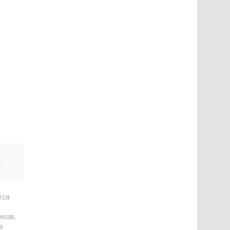
тся
ков,
а