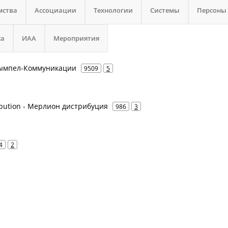
мства
Ассоциации
Технологии
Системы
Персоны
са
ИАА
Мероприятия
 Вымпел-Коммуникации
9509
5
ribution - Мерлион дистрибуция
986
3
4
2