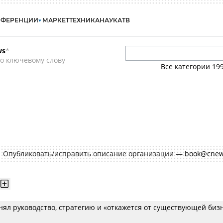
НФЕРЕНЦИИ
МАРКЕТ
ТЕХНИКА
НАУКА
ТВ
ws
*
о ключевому слову
Все категории
19
Опубликовать/исправить описание организации —
book@cnew
ял руководство, стратегию и «откажется от существующей биз