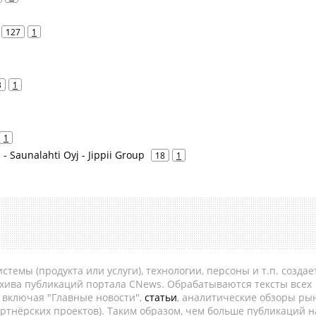
127
1
3
1
1
 - Saunalahti Oyj - Jippii Group
18
1
темы (продукта или услуги), технологии, персоны и т.п. создае
рхива публикаций портала CNews. Обрабатываются тексты всех
, включая "Главные новости",
статьи
, аналитические обзоры рын
ртнёрских проектов). Таким образом, чем больше публикаций н