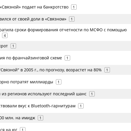
«Связной» подает на банкротство
1
ился от своей доли в «Связном»
1
кратила сроки формирования отчетности по МСФО с помощью
4
крот
1
сия по франчайзинговой схеме
1
Связной" в 2005 г., по прогнозу, возрастет на 80%
1
орно потратят миллиарды
1
 из регионов используют последний шанс
1
твовали вкус к Bluetooth-гарнитурам
1
100 млн. на имидж
1
ся на юг
1