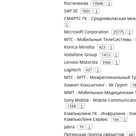
Ростелеком
10948
1
SAP SE
5601
1
СМАРТС ГК - Средневолжская ме
1
Microsoft Corporation
25775
1
МТС - Мобильные ТелеСистемы - 
Konica Minolta
423
1
Vodafone Group
1412
1
Lenovo Motorola
3566
1
Logitech
437
1
МТС - МТТ - Межрегиональный Т
Хомнет Консалтинг - ХК Групп
1
ММТ - Мобильные Медицинские Т
Sony Mobile - Mobile Communicat
1268
1
Компьюлинк ГК - Инфралинк - Ко
КомпьюЛинк Сервис
166
1
Jabra
79
1
Питерская группа связистов
441