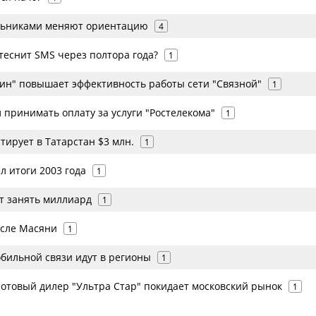
льниками меняют ориентацию
4
теснит SMS через полтора года?
1
зин" повышает эффективность работы сети "Связной"
1
 принимать оплату за услуги "Ростелекома"
1
тирует в Татарстан $3 млн.
1
л итоги 2003 года
1
ет занять миллиард
1
осле Масяни
1
обильной связи идут в регионы
1
сотовый дилер "Ультра Стар" покидает московский рынок
1