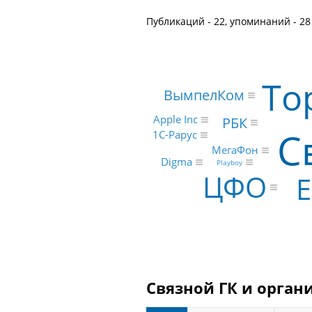
Публикаций - 22, упоминаний - 28
То
ВымпелКом
Apple Inc
РБК
С
1С-Рарус
МегаФон
Digma
Playboy
ЦФО
Е
Связной ГК и орган