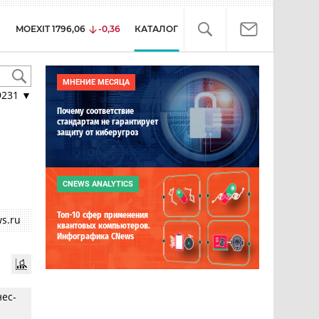
MOEXIT
1796,06
-0,36
КАТАЛОГ
МНЕНИЕ МЕСЯЦА
9231
▼
Почему соответствие
стандартам не гарантирует
защиту от киберугроз
CNEWS ANALYTICS
Топ-10 сфер применения
s.ru
квантовых компьютеров.
Инфографика CNews
нес-