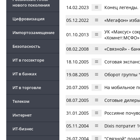
нового поколения
14.02.2023
Конец легенды. 
Цифровизация
05.12.2022
«Мегафон» избав
УК «Максус» со
Импортозамещение
01.10.2013
«Хомнет:МСФО»
Безопасность
08.02.2008
«Связной» - бан
ИТ в госсекторе
18.10.2005
Сотовая экспан
ИТ в банках
19.08.2005
Оборот группы "
20.07.2005
На мобильное п
ИТ в торговле
08.07.2005
Сотовые дилеры
Телеком
31.01.2005
Россияне почувс
Интернет
05.11.2004
Dixis потратит 
ИТ-бизнес
26.07.2004
"Связной" подал