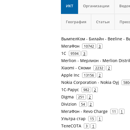
ИКТ
Организации
Ведо
География
Статьи
Прес
ВымпелКом - Билайн - Beeline -
МегаФон
10742
3
1С
9594
3
Merlion - Мерлион - Merlion Dist
Xiaomi - Сяоми
2232
2
Apple Inc
13156
2
Nokia Corporation - Nokia Oyj
580
1С-Рарус
982
2
Digma
251
2
Divizion
54
2
МегаФон - Revo Charge
11
1
Ультра стар
15
1
ТелеСОТА
3
1