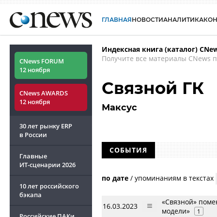
ГЛАВНАЯ
НОВОСТИ
АНАЛИТИКА
КО
Индексная книга (каталог) CNe
Получите все материалы CNews п
CNews FORUM
12 ноября
Связной ГК
CNews AWARDS
12 ноября
Максус
30 лет рынку ERP
в России
СОБЫТИЯ
Главные
ИТ-сценарии
2026
по дате
/
упоминаниям в текстах
10 лет российского
бэкапа
«Связной» помен
16.03.2023
модели»
1
Российские ПАКи