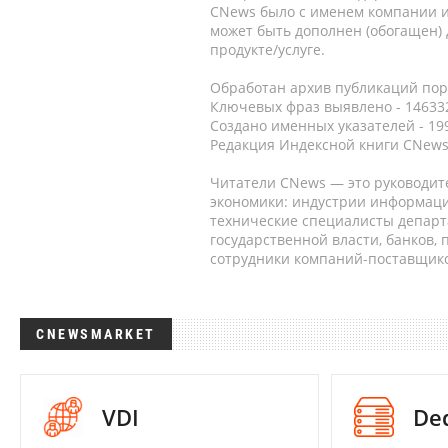
CNews было с именем компании и
может быть дополнен (обогащен)
продукте/услуге.
Обработан архив публикаций порт
Ключевых фраз выявлено - 146332
Создано именных указателей - 19
Редакция Индексной книги CNews
Читатели CNews — это руководит
экономики: индустрии информаци
технические специалисты депар
государственной власти, банков,
сотрудники компаний-поставщико
CNEWSMARKET
VDI
De