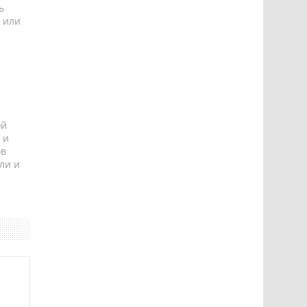
ь
 или
ой
 и
ов
ли и