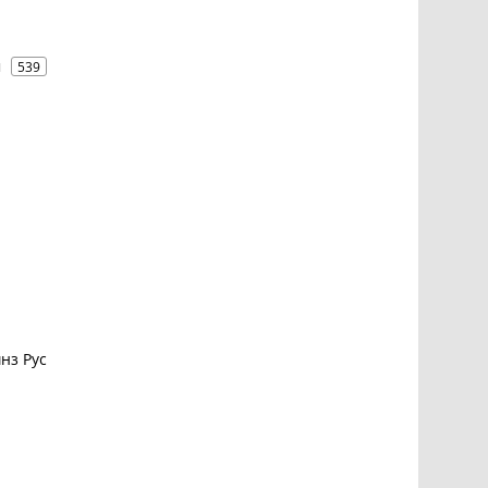
м
539
нз Рус