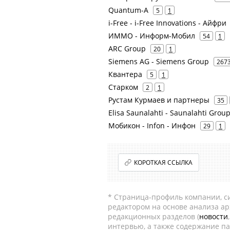
Quantum-A
5
1
i-Free - i-Free Innovations - Айфри
ИММО - Информ-Мобил
54
1
ARC Group
20
1
Siemens AG - Siemens Group
267
Квантера
5
1
Старком
2
1
Рустам Курмаев и партнеры
35
Elisa Saunalahti - Saunalahti Group
Мобикон - Infon - Инфон
29
1
КОРОТКАЯ ССЫЛКА
* Страница-профиль компании, сис
редактором на основе анализа а
редакционных разделов (
новости
интервью, а также содержание па