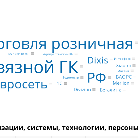
рговля розничная
SAP ERP Retail
Адмиралтейский КБ
Dixis
вязной ГК
Интерфакс
Xiaomi
РФ
Масяня
ВАС РС
Ведомости
вросеть
Merlion
1С
Divizion
Беталинк
изации, системы, технологии, персоны