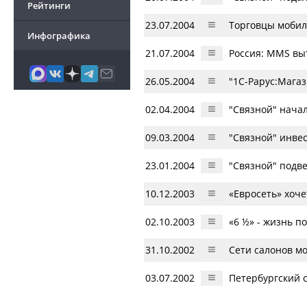
Рейтинги
23.07.2004
Торговцы моби
Инфографика
21.07.2004
Россия: MMS вы
26.05.2004
"1C-Рарус:Мага
02.04.2004
"Связной" начал
09.03.2004
"Связной" инвес
23.01.2004
"Связной" подве
10.12.2003
«Евросеть» хоч
02.10.2003
«6 ½» - жизнь п
31.10.2002
Сети салонов м
03.07.2002
Петербургский 