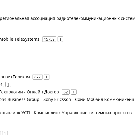
жрегиональная ассоциация радиотелекоммуникационных систе
Mobile TeleSystems
15759
1
ранзитТелеком
877
1
84
1
ехнологии - Онлайн Доктор
62
1
ions Business Group - Sony Ericsson - Сони Мобайл Коммюникейш
мпьюлинк УСП - Компьюлинк Управление системных проектов -
1