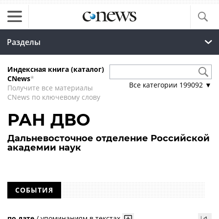
Разделы
Индексная книга (каталог)
CNews
*
Все категории
199092
▼
Получите все материалы
CNews по ключевому слову
РАН ДВО
Дальневосточное отделение Российской
академии наук
СОБЫТИЯ
по дате
/
упоминаниям в текстах