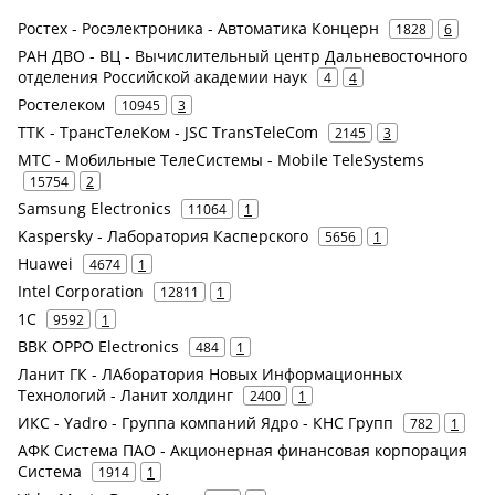
Ростех - Росэлектроника - Автоматика Концерн
1828
6
РАН ДВО - ВЦ - Вычислительный центр Дальневосточного
отделения Российской академии наук
4
4
Ростелеком
10945
3
ТТК - ТрансТелеКом - JSC TransTeleCom
2145
3
МТС - Мобильные ТелеСистемы - Mobile TeleSystems
15754
2
Samsung Electronics
11064
1
Kaspersky - Лаборатория Касперского
5656
1
Huawei
4674
1
Intel Corporation
12811
1
1С
9592
1
BBK OPPO Electronics
484
1
Ланит ГК - ЛАборатория Новых Информационных
Технологий - Ланит холдинг
2400
1
ИКС - Yadro - Группа компаний Ядро - КНС Групп
782
1
АФК Система ПАО - Акционерная финансовая корпорация
Система
1914
1