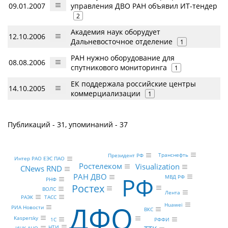
09.01.2007
управления ДВО РАН объявил ИТ-тендер
2
Академия наук оборудует
12.10.2006
Дальневосточное отделение
1
РАН нужно оборудование для
08.08.2006
спутникового мониторинга
1
ЕК поддержала российские центры
14.10.2005
коммерциализации
1
Публикаций - 31, упоминаний - 37
Транснефть
Президент РФ
Интер РАО ЕЭС ПАО
Ростелеком
Visualization
CNews RND
РАН ДВО
РФ
МВД РФ
РНФ
Ростех
ВОЛС
Лента
РАЭК
ТАСС
ДФО
Huawei
РИА Новости
ВКС
Kaspersky
РФФИ
1С
НТИ