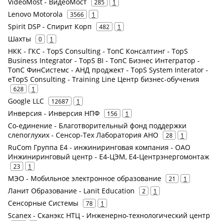
VideoMost - ВидеоМост
285
1
Lenovo Motorola
3566
1
Spirit DSP - Спирит Корп
482
1
Шахты
0
1
НКК - ГКС - TopS Consulting - ТопС Консалтинг - TopS
Business Integrator - TopS BI - ТопС Бизнес Интегратор -
ТопС ФинСистемс - АНД проджект - TopS System Interator -
eTopS Consulting - Training Line Центр бизнес-обучения
628
1
Google LLC
12687
1
Инверсия - Инверсия НПФ
156
1
Со-единение - Благотворительный фонд поддержки
слепоглухих - Сенсор-Тех Лаборатория АНО
28
1
RuCom Группа E4 - инжиниринговая компания - ОАО
Инжиниринговый центр - Е4-ЦЭМ, Е4-Центрэнергомонтаж
23
1
МЭО - Мобильное электронное образование
21
1
Ланит Образование - Lanit Education
2
1
Сенсорные Системы
78
1
Scanex - Сканэкс НТЦ - Инженерно-технологический центр