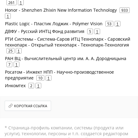
261
1
Honor - Shenzhen Zhixin New Information Technology
933
1
Plastic Logic - Пластик Лоджик - Polymer Vision
53
1
ДВФУ - Русский ИНТЦ Фонд развития
5
1
РТИ Системы - Система-Саров ИТЦ Технопарк - Саровский
технопарк - Открытый технопарк - Технопарк-Технология
25
1
РАН ВЦ - Вычислительный центр им. А. А. Дородницына
7
1
Росатом - Инжект НПП - Научно-производственное
предприятие
10
1
Инкомтех
2
1
КОРОТКАЯ ССЫЛКА
* Страница-профиль компании, системы (продукта или
услуги), технологии, персоны и т.п. создается редактором