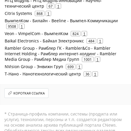
НТЦ Модуль - НТЦ Модуль-инновации - научно-
технический центр
67
1
Citrix Systems
868
1
ВымпелКом - Билайн - Beeline - Вымпел-Коммуникации
9508
1
Veon - VimpelCom - ВымпелКом
824
1
Baikal Electronics - Байкал Электроникс
484
1
Rambler Group - Рамблер ГК - Rambler&Co - Rambler
Internet Holding - Рамблер интернет-холдинг - Rambler
Media Group - Рамблер Медиа Групп
1001
1
NVision Group - Энвижн Груп
699
1
Т-Нано - Нанотехнологический центр
36
1
КОРОТКАЯ ССЫЛКА
* Страница-профиль компании, системы (продукта или
услуги), технологии, персоны и т.п. создается редактором
на основе анализа архива публикаций портала CNews.
Обрабатываются тексты всех редакционных разделов