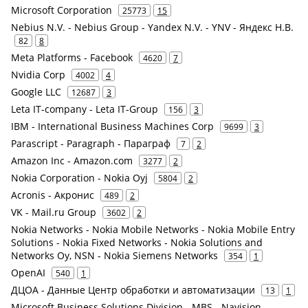
Microsoft Corporation
25773
15
Nebius N.V. - Nebius Group - Yandex N.V. - YNV - Яндекс Н.В.
82
8
Meta Platforms - Facebook
4620
7
Nvidia Corp
4002
4
Google LLC
12687
3
Leta IT-company - Leta IT-Group
156
3
IBM - International Business Machines Corp
9699
3
Parascript - Paragraph - Параграф
7
2
Amazon Inc - Amazon.com
3277
2
Nokia Corporation - Nokia Oyj
5804
2
Acronis - Акронис
489
2
VK - Mail.ru Group
3602
2
Nokia Networks - Nokia Mobile Networks - Nokia Mobile Entry
Solutions - Nokia Fixed Networks - Nokia Solutions and
Networks Oy, NSN - Nokia Siemens Networks
354
1
OpenAI
540
1
ДЦОА - Данные Центр обработки и автоматизации
13
1
Microsoft Business Solutions Division - MBS - Navision -