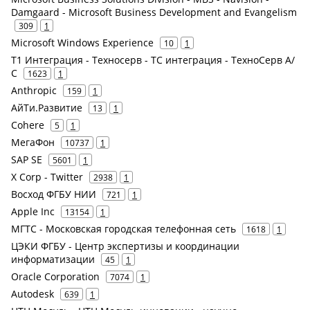
Damgaard - Microsoft Business Development and Evangelism
309
1
Microsoft Windows Experience
10
1
Т1 Интеграция - Техносерв - ТС интеграция - ТехноСерв А/
С
1623
1
Anthropic
159
1
АйТи.Развитие
13
1
Cohere
5
1
МегаФон
10737
1
SAP SE
5601
1
X Corp - Twitter
2938
1
Восход ФГБУ НИИ
721
1
Apple Inc
13154
1
МГТС - Московская городская телефонная сеть
1618
1
ЦЭКИ ФГБУ - Центр экспертизы и координации
информатизации
45
1
Oracle Corporation
7074
1
Autodesk
639
1