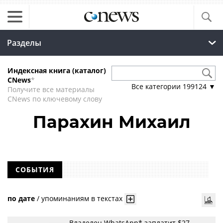
Разделы
Индексная книга (каталог)
CNews
*
Все категории
199124
▼
Получите все материалы
CNews по ключевому слову
Парахин Михаил
СОБЫТИЯ
по дате
/
упоминаниям в текстах
Владелец WhatsApp* заплатит $27