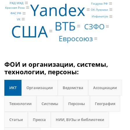
Yandex
РЖД МЖД
Госдума РФ
Красная Роза
ОК Лужники
ФАС РФ
Инфинитум
VK
ВТБ
США
СЗФО
Евросоюз
ФОИ и организации, системы,
технологии, персоны:
ИКТ
Организации
Ведомства
Ассоциации
Технологии
Системы
Персоны
География
Статьи
Пресса
НИИ, ВУЗы и библиотеки