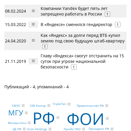
Компании Yandex будет пять лет
08.02.2024
запрещено работать в России
1
15.03.2022
В «Яндексе» сменился гендиректор
1
Как «Яндекс» за долги перед ВТБ купил
24.04.2020
землю под свою будущую штаб-квартиру
1
Главу «Яндекса» смогут отстранить на 15
21.11.2019
суток при угрозе национальной
безопасности
1
Публикаций - 4, упоминаний - 4
TripleTen
СФЗО
СКБ Контур
Правительство РФ
РФ
ФОИ
МГУ
Москва-Сити
Президент РФ
ЦБ РФ
Лукойл ПАО
Ozon Holdings