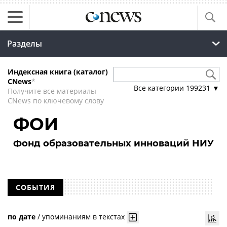
Разделы
Индексная книга (каталог)
CNews
*
Все категории
199231
▼
Получите все материалы
CNews по ключевому слову
ФОИ
Фонд образовательных инноваций НИУ
СОБЫТИЯ
по дате
/
упоминаниям в текстах