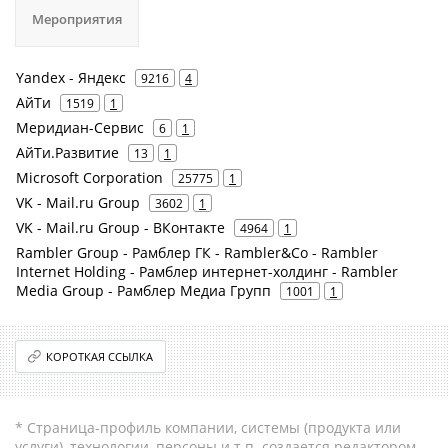
Мероприятия
Yandex - Яндекс
9216
4
АйТи
1519
1
Меридиан-Сервис
6
1
АйТи.Развитие
13
1
Microsoft Corporation
25775
1
VK - Mail.ru Group
3602
1
VK - Mail.ru Group - ВКонтакте
4964
1
Rambler Group - Рамблер ГК - Rambler&Co - Rambler
Internet Holding - Рамблер интернет-холдинг - Rambler
Media Group - Рамблер Медиа Групп
1001
1
КОРОТКАЯ ССЫЛКА
* Страница-профиль компании, системы (продукта или
услуги), технологии, персоны и т.п. создается редактором