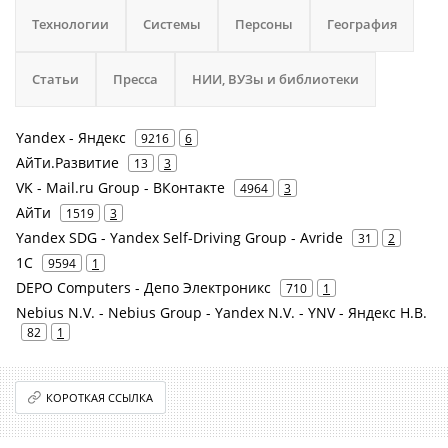
Технологии
Системы
Персоны
География
Статьи
Пресса
НИИ, ВУЗы и библиотеки
Yandex - Яндекс
9216
6
АйТи.Развитие
13
3
VK - Mail.ru Group - ВКонтакте
4964
3
АйТи
1519
3
Yandex SDG - Yandex Self-Driving Group - Avride
31
2
1С
9594
1
DEPO Computers - Депо Электроникс
710
1
Nebius N.V. - Nebius Group - Yandex N.V. - YNV - Яндекс Н.В.
82
1
КОРОТКАЯ ССЫЛКА