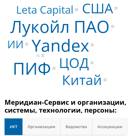
США
Leta Capital
Лукойл ПАО
Yandex
ИИ
1С
ЦОД
ПИФ
Китай
Меридиан-Сервис и организации,
системы, технологии, персоны:
ИКТ
Организации
Ведомства
Ассоциации