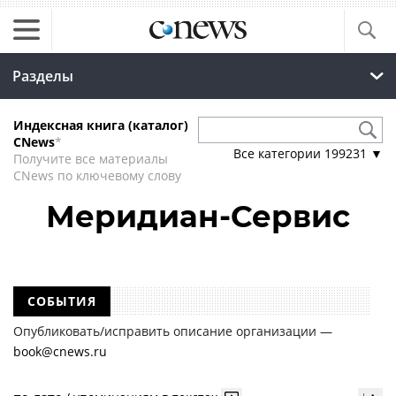
Разделы
Индексная книга (каталог)
CNews
*
Все категории
199231
▼
Получите все материалы
CNews по ключевому слову
Меридиан-Сервис
СОБЫТИЯ
Опубликовать/исправить описание организации —
book@cnews.ru