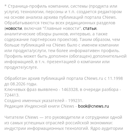
* Страница-профиль компании, системы (продукта или
услуги), технологии, персоны и т.п. создается редактором
на основе анализа архива публикаций портала CNews.
Обрабатываются тексты всех редакционных разделов
(
новости
, включая "Главные новости",
статьи
,
аналитические обзоры рынков, интервью, а также
содержание партнёрских проектов). Таким образом, чем
больше публикаций на CNews было с именем компании
или продукта/услуги, тем более информативен профиль.
Профиль может быть дополнен (обогащен) дополнительной
информацией, в т.ч. презентацией о компании или
продукте/услуге.
Обработан архив публикаций портала CNews.ru c 11.1998
до 08.2026 годы.
Ключевых фраз выявлено - 1463328, в очереди разбора -
724413.
Создано именных указателей - 199231.
Редакция Индексной книги CNews -
book@cnews.ru
Читатели CNews — это руководители и сотрудники одной
из самых успешных отраслей российской экономики:
индустрии информационных технологий. Ядро аудитории