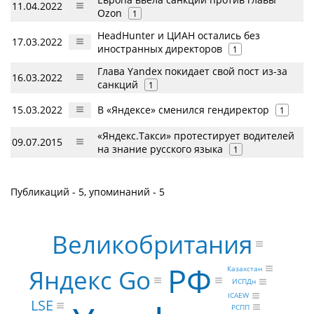
11.04.2022
Ozon
1
HeadHunter и ЦИАН остались без
17.03.2022
иностранных директоров
1
Глава Yandex покидает свой пост из-за
16.03.2022
санкций
1
15.03.2022
В «Яндексе» сменился гендиректор
1
«Яндекс.Такси» протестирует водителей
09.07.2015
на знание русского языка
1
Публикаций - 5, упоминаний - 5
Великобритания
РФ
Казахстан
Яндекс Go
ИСПДн
ICAEW
LSE
РСПП