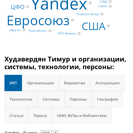
Yandex
СУБД
ЦФО
Т-Банк
Евросоюз
Proptech Group
США
eBay Inc
Tesla Motors
МТС Финанс
Худавердян Тимур и организации,
системы, технологии, персоны:
ИКТ
Организации
Ведомства
Ассоциации
Технологии
Системы
Персоны
География
Статьи
Пресса
НИИ, ВУЗы и библиотеки
Yandex - Яндекс