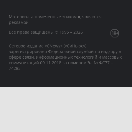
Материалы, помеченные знаком ■, являются
рекламой
Все права защищены © 1995 – 2026
Сетевое издание «CNews» («СиНьюс»)
зарегистрировано Федеральной службой по надзору в
сфере связи, информационных технологий и массовых
коммуникаций 09.11.2018 за номером Эл № ФС77 –
74283