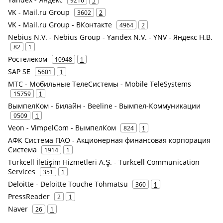
9216
5
VK - Mail.ru Group
3602
2
VK - Mail.ru Group - ВКонтакте
4964
2
Nebius N.V. - Nebius Group - Yandex N.V. - YNV - Яндекс Н.В.
82
1
Ростелеком
10948
1
SAP SE
5601
1
МТС - Мобильные ТелеСистемы - Mobile TeleSystems
15759
1
ВымпелКом - Билайн - Beeline - Вымпел-Коммуникации
9509
1
Veon - VimpelCom - ВымпелКом
824
1
АФК Система ПАО - Акционерная финансовая корпорация
Система
1914
1
Turkcell İletişim Hizmetleri A.Ş. - Turkcell Communication
Services
351
1
Deloitte - Deloitte Touche Tohmatsu
360
1
PressReader
2
1
Naver
26
1