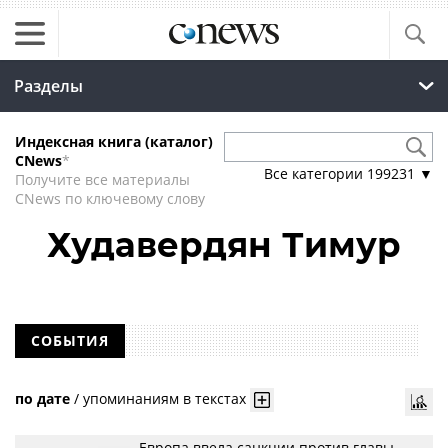
Разделы
Индексная книга (каталог)
CNews
*
Все категории
199231
▼
Получите все материалы
CNews по ключевому слову
Худавердян Тимур
СОБЫТИЯ
по дате
/
упоминаниям в текстах
Европа ввела санкции против главы