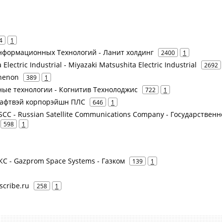
4
1
нформационных Технологий - Ланит холдинг
2400
1
Electric Industrial - Miyazaki Matsushita Electric Industrial
2692
thenon
389
1
вные технологии - Когнитив Технолоджис
722
1
Крафтвэй корпорэйшн ПЛС
646
1
CC - Russian Satellite Communications Company - Государственн
598
1
КС - Gazprom Space Systems - Газком
139
1
scribe.ru
258
1