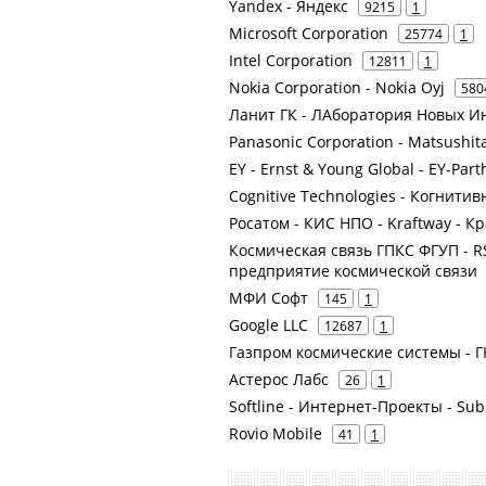
Yandex - Яндекс
9215
1
Microsoft Corporation
25774
1
Intel Corporation
12811
1
Nokia Corporation - Nokia Oyj
580
Ланит ГК - ЛАборатория Новых И
Panasonic Corporation - Matsushita 
EY - Ernst & Young Global - EY-Par
Cognitive Technologies - Когнити
Росатом - КИС НПО - Kraftway - 
Космическая связь ГПКС ФГУП - RS
предприятие космической связи
МФИ Софт
145
1
Google LLC
12687
1
Газпром космические системы - Г
Астерос Лабс
26
1
Softline - Интернет-Проекты - Sub
Rovio Mobile
41
1