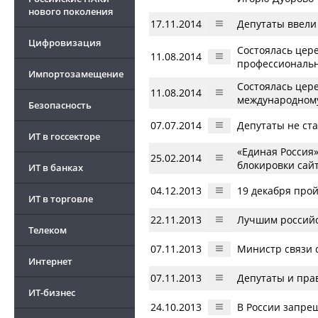
нового поколения
17.11.2014
Депутаты ввели
Цифровизация
Состоялась цер
11.08.2014
профессиональн
Импортозамещение
Состоялась цер
11.08.2014
международному
Безопасность
07.07.2014
Депутаты не ст
ИТ в госсекторе
«Единая Россия»
25.02.2014
блокировки сайт
ИТ в банках
04.12.2013
19 декабря про
ИТ в торговле
22.11.2013
Лучшим российс
Телеком
07.11.2013
Министр связи 
Интернет
07.11.2013
Депутаты и пра
ИТ-бизнес
24.10.2013
В России запре