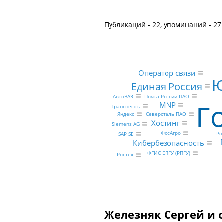
Публикаций - 22, упоминаний - 27
Оператор связи
Ю
Единая Россия
Почта России ПАО
АвтоВАЗ
Г
MNP
Транснефть
Северсталь ПАО
Яндекс
Хостинг
Siemens AG
ФосАгро
Ро
SAP SE
Кибербезопасность
ФГИС ЕПГУ (РПГУ)
Ростех
Железняк Сергей и 