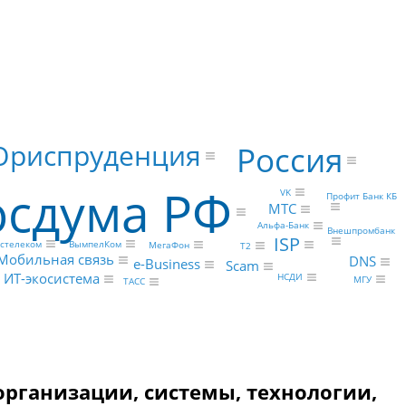
риспруденция
Россия
осдума РФ
VK
Профит Банк КБ
МТС
Альфа-Банк
Внешпромбанк
ISP
ВымпелКом
стелеком
МегаФон
Т2
Мобильная связь
DNS
e-Business
Scam
ИТ-экосистема
НСДИ
МГУ
ТАСС
организации, системы, технологии,