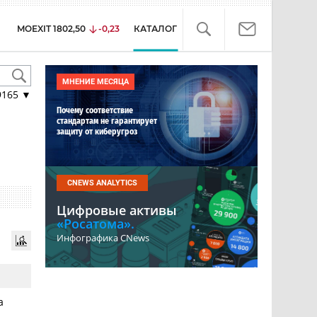
MOEXIT
1802,50
-0,23
КАТАЛОГ
МНЕНИЕ МЕСЯЦА
9165
▼
Почему соответствие
стандартам не гарантирует
защиту от киберугроз
CNEWS ANALYTICS
Цифровые активы
«Росатома».
Инфографика CNews
а