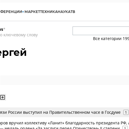
НФЕРЕНЦИИ
МАРКЕТ
ТЕХНИКА
НАУКА
ТВ
ws
*
о ключевому слову
Все категории
19
ергей
язи России выступил на Правительственном часе в Госдуме
1
ров вручил коллективу «Ланит» благодарность президента РФ, 
 медаль ордена «За заслуги перед Отечеством» II степени
1