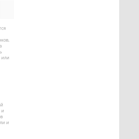
тся
ков,
а
ь
 или
ой
 и
ов
ли и