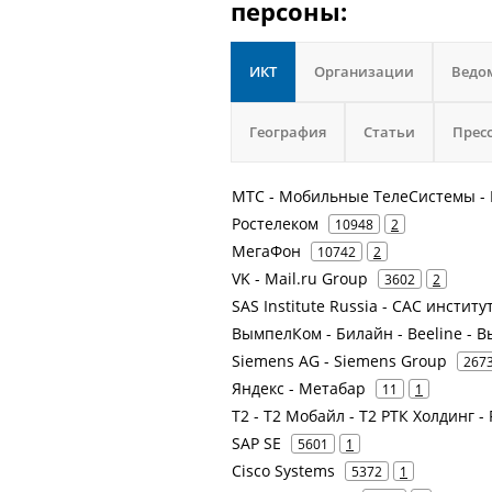
персоны:
ИКТ
Организации
Ведо
География
Статьи
Прес
МТС - Мобильные ТелеСистемы - 
Ростелеком
10948
2
МегаФон
10742
2
VK - Mail.ru Group
3602
2
SAS Institute Russia - САС институ
ВымпелКом - Билайн - Beeline -
Siemens AG - Siemens Group
267
Яндекс - Метабар
11
1
Т2 - Т2 Мобайл - Т2 РТК Холдинг -
SAP SE
5601
1
Cisco Systems
5372
1