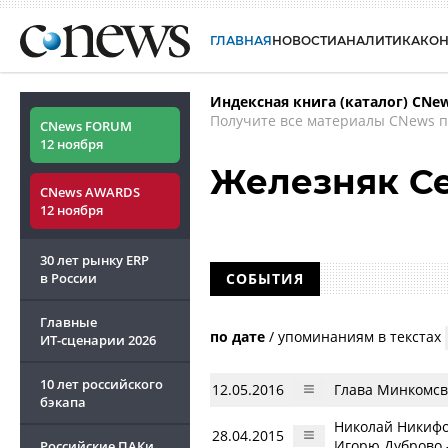
ГЛАВНАЯ
НОВОСТИ
АНАЛИТИКА
КО
Индексная книга (каталог) CNe
Получите все материалы CNews п
CNews FORUM
12 ноября
Железняк С
CNews AWARDS
12 ноября
30 лет рынку ERP
в России
СОБЫТИЯ
Главные
по дате
/
упоминаниям в текстах
ИТ-сценарии
2026
10 лет российского
12.05.2016
Глава Минкомсв
бэкапа
Николай Никифо
28.04.2015
Игорю Дуброво —
Российские ПАКи