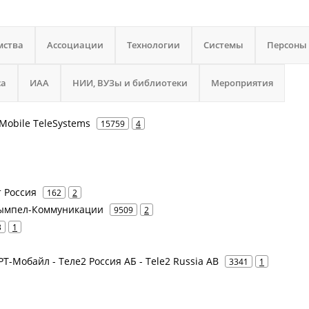
мства
Ассоциации
Технологии
Системы
Персоны
са
ИАА
НИИ, ВУЗы и библиотеки
Мероприятия
Mobile TeleSystems
15759
4
т Россия
162
2
 Вымпел-Коммуникации
9509
2
3
1
 РТ-Мобайл - Теле2 Россия АБ - Tele2 Russia AB
3341
1