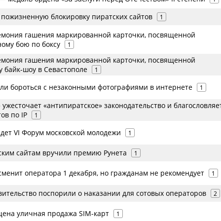
 пожизненную блокировку пиратских сайтов
1
емония гашения маркированной карточки, посвященной
ому бою по боксу
1
емония гашения маркированной карточки, посвященной
 байк-шоу в Севастополе
1
али бороться с незаконными фотографиями в интернете
1
 ужесточает «антипиратское» законодательство и благословляе
ов по IP
1
йдет VI Форум московской молодежи
1
ким сайтам вручили премию Рунета
1
сменит оператора 1 декабря, но гражданам не рекомендует
1
вительство поспорили о наказании для сотовых операторов
2
щена уличная продажа SIM-карт
1