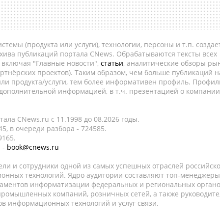
темы (продукта или услуги), технологии, персоны и т.п. создае
рхива публикаций портала CNews. Обрабатываются тексты всех
, включая "Главные новости",
статьи
, аналитические обзоры рын
ртнёрских проектов). Таким образом, чем больше публикаций н
ли продукта/услуги, тем более информативен профиль. Профил
 дополнительной информацией, в т.ч. презентацией о компании
ала CNews.ru c 11.1998 до 08.2026 годы.
5, в очереди разбора - 724585.
9165.
 -
book@cnews.ru
ели и сотрудники одной из самых успешных отраслей российск
онных технологий. Ядро аудитории составляют топ-менеджеры
таментов информатизации федеральных и региональных орган
 промышленных компаний, розничных сетей, а также руководите
в информационных технологий и услуг связи.