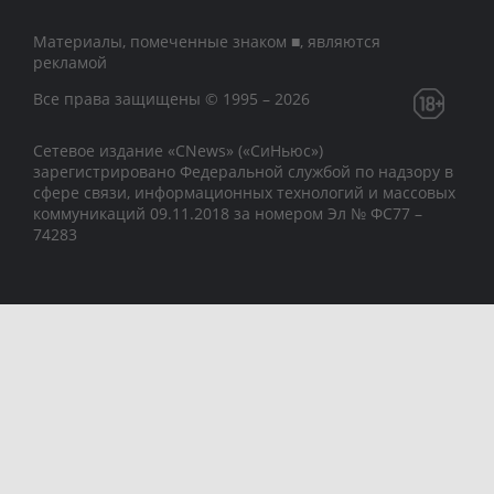
Материалы, помеченные знаком ■, являются
рекламой
Все права защищены © 1995 – 2026
Сетевое издание «CNews» («СиНьюс»)
зарегистрировано Федеральной службой по надзору в
сфере связи, информационных технологий и массовых
коммуникаций 09.11.2018 за номером Эл № ФС77 –
74283