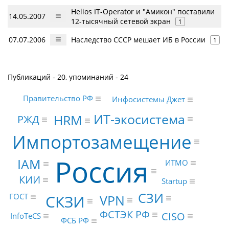
Helios IT-Operator и "Амикон" поставили
14.05.2007
12-тысячный сетевой экран
1
07.07.2006
Наследство СССР мешает ИБ в России
1
Публикаций - 20, упоминаний - 24
Правительство РФ
Инфосистемы Джет
ИТ-экосистема
HRM
РЖД
Импортозамещение
Россия
IAM
ИТМО
КИИ
Startup
СЗИ
СКЗИ
ГОСТ
VPN
ФСТЭК РФ
CISO
InfoTeCS
ФСБ РФ