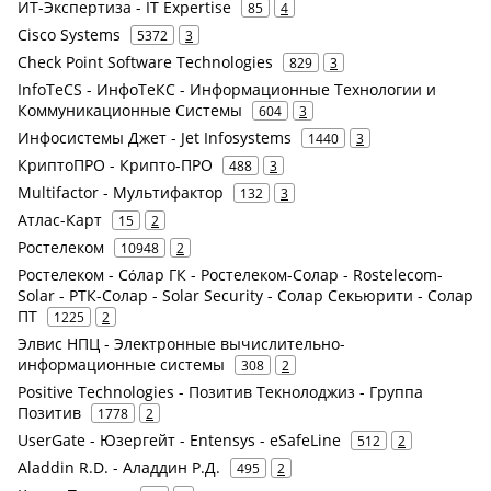
ИТ-Экспертиза - IT Expertise
85
4
Cisco Systems
5372
3
Check Point Software Technologies
829
3
InfoTeCS - ИнфоТеКС - Информационные Технологии и
Коммуникационные Системы
604
3
Инфосистемы Джет - Jet Infosystems
1440
3
КриптоПРО - Крипто-ПРО
488
3
Multifactor - Мультифактор
132
3
Атлас-Карт
15
2
Ростелеком
10948
2
Ростелеком - Сόлар ГК - Ростелеком-Солар - Rostelecom-
Solar - РТК-Солар - Solar Security - Солар Секьюрити - Солар
ПТ
1225
2
Элвис НПЦ - Электронные вычислительно-
информационные системы
308
2
Positive Technologies - Позитив Текнолоджиз - Группа
Позитив
1778
2
UserGate - Юзергейт - Entensys - eSafeLine
512
2
Aladdin R.D. - Аладдин Р.Д.
495
2