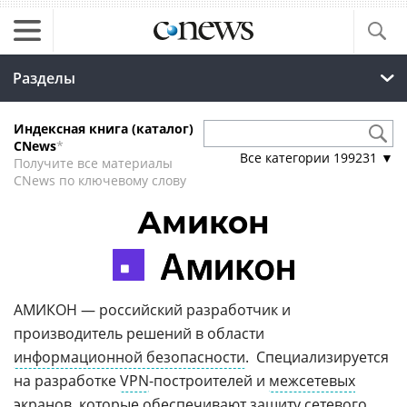
Разделы
Индексная книга (каталог)
CNews
*
Все категории
199231
▼
Получите все материалы
CNews по ключевому слову
Амикон
АМИКОН — российский разработчик и
производитель решений в области
информационной безопасности
. Специализируется
на разработке
VPN
-построителей и
межсетевых
экранов
, которые обеспечивают
защиту сетевого