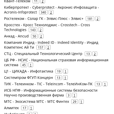
Квант-Телеком
11
2
Киберпротект - Cyberprotect - Акронис-Инфозащита -
Acronis-Infoprotect
340
2
Ростелеком - Сόлар ГК - Элвис-Плюс - Элвис+
181
2
Кросстех - Кросс Технолоджис - Crosstech - Cross
Technologies
143
2
Анкад - Ancud
50
2
Компания Индид - Indeed ID - Indeed Identity - Индид
Компетенс Ай Ти
157
2
СТЦ - Специальный Технологический Центр
13
2
ЦБ РФ - НСИС - Национальная страховая информационная
система
45
1
Ц1 - ЦИКАДА - Инфотактика
19
1
Системпром ФГУП Концерн
13
1
ТИК - Телеинком - TIC - Teleincom - ТелеИнКом-ПК
13
1
ИСБ НПФ - Информационные системы безопасности
Научно производственная фирма
3
1
МТС - Экосистема МТС - МТС Финтех
29
1
Алмитек
17
1