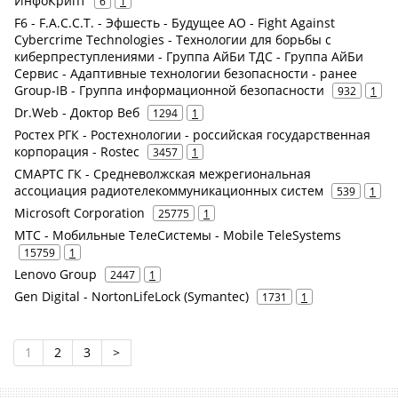
ИнфоКрипт
6
1
F6 - F.A.С.С.T. - Эфшесть - Будущее АО - Fight Against
Cybercrime Technologies - Технологии для борьбы с
киберпреступлениями - Группа АйБи ТДС - Группа АйБи
Сервис - Адаптивные технологии безопасности - ранее
Group-IB - Группа информационной безопасности
932
1
Dr.Web - Доктор Веб
1294
1
Ростех РГК - Ростехнологии - российская государственная
корпорация - Rostec
3457
1
СМАРТС ГК - Средневолжская межрегиональная
ассоциация радиотелекоммуникационных систем
539
1
Microsoft Corporation
25775
1
МТС - Мобильные ТелеСистемы - Mobile TeleSystems
15759
1
Lenovo Group
2447
1
Gen Digital - NortonLifeLock (Symantec)
1731
1
1
2
3
>