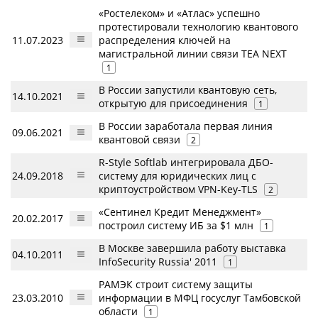
«Ростелеком» и «Атлас» успешно
протестировали технологию квантового
11.07.2023
распределения ключей на
магистральной линии связи TEA NEXT
1
В России запустили квантовую сеть,
14.10.2021
открытую для присоединения
1
В России заработала первая линия
09.06.2021
квантовой связи
2
R-Style Softlab интегрировала ДБО-
24.09.2018
систему для юридических лиц с
криптоустройством VPN-Key-TLS
2
«Сентинел Кредит Менеджмент»
20.02.2017
построил систему ИБ за $1 млн
1
В Москве завершила работу выставка
04.10.2011
InfoSecurity Russia' 2011
1
РАМЭК строит систему защиты
23.03.2010
информации в МФЦ госуслуг Тамбовской
области
1