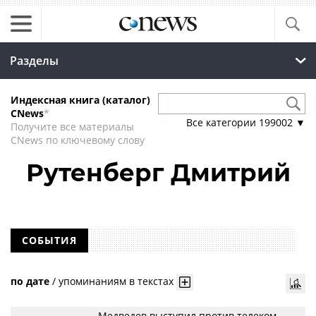
Разделы
Индексная книга (каталог)
CNews
*
Все категории
199002
▼
Получите все материалы
CNews по ключевому слову
Рутенберг Дмитрий
СОБЫТИЯ
по дате
/
упоминаниям в текстах
Медведев выступил против телеком-