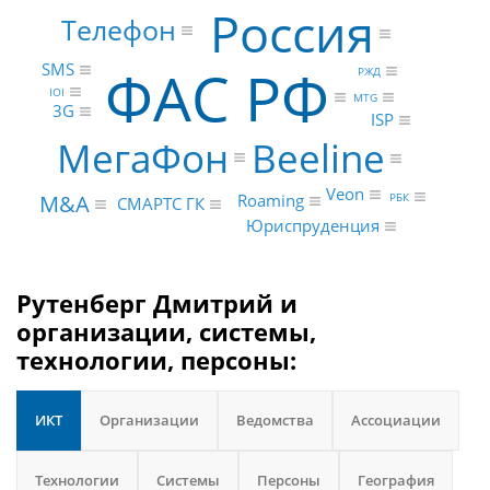
Россия
Телефон
ФАС РФ
SMS
РЖД
IOI
MTG
3G
ISP
МегаФон
Beeline
Veon
M&A
РБК
Roaming
СМАРТС ГК
Юриспруденция
Рутенберг Дмитрий и
организации, системы,
технологии, персоны:
ИКТ
Организации
Ведомства
Ассоциации
Технологии
Системы
Персоны
География