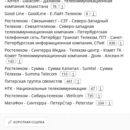
- Алтел - Dalacom - Далаком - телекоммуникационная
компания Казахстана
76
1
Good Line - GoodLine - Е-Лайт-Телеком
8
1
Ростелеком - Связьинвест - СЗТ - Северо-Западный
Телеком - Севзаптелеком - Северо-западная
телекоммуникационная компания - Петербургская
телефонная сеть, Петербург Транзит Телеком, ПТТ - Санкт-
Петербургская информационная компания, СПиК
938
1
Ростелеком - Синтерра Медиа - Телеком-центр - Комет ТК -
Комет Телекоммуникационная компания - Доля - Алсеан-Н
143
1
Ростелеком - Сумма - Сумма Капитал - Sumtel - Сумма
Телеком - Summa Telecom
155
1
Питерская группа связистов
441
1
НТК - Национальные телекоммуникации
67
1
Ростелеком - Сибирьтелеком - Wellcom
735
1
МегаФон - Синтерра - ПетерСтар - Peterstar
334
1
КОРОТКАЯ ССЫЛКА