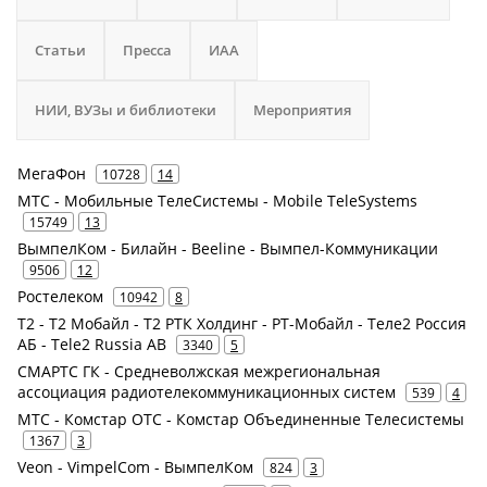
Статьи
Пресса
ИАА
НИИ, ВУЗы и библиотеки
Мероприятия
МегаФон
10728
14
МТС - Мобильные ТелеСистемы - Mobile TeleSystems
15749
13
ВымпелКом - Билайн - Beeline - Вымпел-Коммуникации
9506
12
Ростелеком
10942
8
Т2 - Т2 Мобайл - Т2 РТК Холдинг - РТ-Мобайл - Теле2 Россия
АБ - Tele2 Russia AB
3340
5
СМАРТС ГК - Средневолжская межрегиональная
ассоциация радиотелекоммуникационных систем
539
4
МТС - Комстар ОТС - Комстар Объединенные Телесистемы
1367
3
Veon - VimpelCom - ВымпелКом
824
3