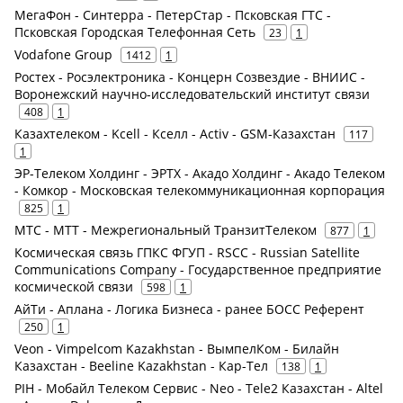
МегаФон - Синтерра - ПетерСтар - Псковская ГТС -
Псковская Городская Телефонная Сеть
23
1
Vodafone Group
1412
1
Ростех - Росэлектроника - Концерн Созвездие - ВНИИС -
Воронежский научно-исследовательский институт связи
408
1
Казахтелеком - Kcell - Кселл - Activ - GSM-Казахстан
117
1
ЭР-Телеком Холдинг - ЭРТХ - Акадо Холдинг - Акадо Телеком
- Комкор - Московская телекоммуникационная корпорация
825
1
МТС - МТТ - Межрегиональный ТранзитТелеком
877
1
Космическая связь ГПКС ФГУП - RSCC - Russian Satellite
Communications Company - Государственное предприятие
космической связи
598
1
АйТи - Аплана - Логика Бизнеса - ранее БОСС Референт
250
1
Veon - Vimpelcom Kazakhstan - ВымпелКом - Билайн
Казахстан - Beeline Kazakhstan - Кар-Тел
138
1
PIH - Мобайл Телеком Сервис - Neo - Tele2 Казахстан - Altel