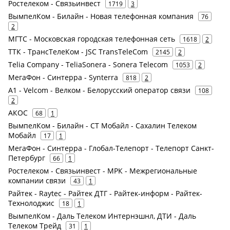
Ростелеком - Связьинвест
1719
3
ВымпелКом - Билайн - Новая телефонная компания
76
2
МГТС - Московская городская телефонная сеть
1618
2
ТТК - ТрансТелеКом - JSC TransTeleCom
2145
2
Telia Company - TeliaSonera - Sonera Telecom
1053
2
МегаФон - Синтерра - Synterra
818
2
A1 - Velcom - Велком - Белорусский оператор связи
108
2
АКОС
68
1
ВымпелКом - Билайн - СТ Мобайл - Сахалин Телеком
Мобайл
17
1
МегаФон - Синтерра - Глобал-Телепорт - Телепорт Санкт-
Петербург
66
1
Ростелеком - Связьинвест - МРК - Межрегиональные
компании связи
43
1
Райтек - Raytec - Райтек ДТГ - Райтек-информ - Райтек-
Технолоджис
18
1
ВымпелКом - Даль Телеком Интернэшнл, ДТИ - Даль
Телеком Трейд
31
1