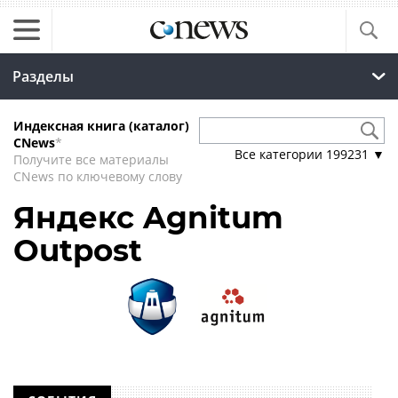
Разделы
Индексная книга (каталог)
CNews
*
Все категории
199231
▼
Получите все материалы
CNews по ключевому слову
Яндекс Agnitum
Outpost