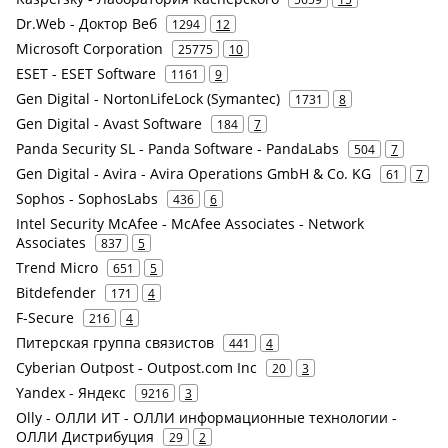
Dr.Web - Доктор Веб
1294
12
Microsoft Corporation
25775
10
ESET - ESET Software
1161
9
Gen Digital - NortonLifeLock (Symantec)
1731
8
Gen Digital - Avast Software
184
7
Panda Security SL - Panda Software - PandaLabs
504
7
Gen Digital - Avira - Avira Operations GmbH & Co. KG
61
7
Sophos - SophosLabs
436
6
Intel Security McAfee - McAfee Associates - Network
Associates
837
5
Trend Micro
651
5
Bitdefender
171
4
F-Secure
216
4
Питерская группа связистов
441
4
Cyberian Outpost - Outpost.com Inc
20
3
Yandex - Яндекс
9216
3
Olly - ОЛЛИ ИТ - ОЛЛИ информационные технологии -
ОЛЛИ Дистрибуция
29
2