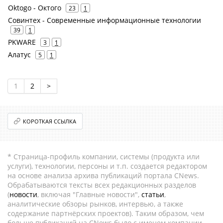
Oktogo - Октого
23
1
Совинтех - Современные информационные технологии
39
1
PKWARE
3
1
Алатус
5
1
1
2
>
КОРОТКАЯ ССЫЛКА
* Страница-профиль компании, системы (продукта или
услуги), технологии, персоны и т.п. создается редактором
на основе анализа архива публикаций портала CNews.
Обрабатываются тексты всех редакционных разделов
(
новости
, включая "Главные новости",
статьи
,
аналитические обзоры рынков, интервью, а также
содержание партнёрских проектов). Таким образом, чем
больше публикаций на CNews было с именем компании