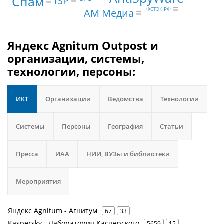
Спам
ISP
ФСТЭК РФ
АМ Медиа
Яндекс Agnitum Outpost и
организации, системы,
технологии, персоны:
ИКТ
Организации
Ведомства
Технологии
Системы
Персоны
География
Статьи
Пресса
ИАА
НИИ, ВУЗы и библиотеки
Мероприятия
Яндекс Agnitum - Агнитум
67
33
Kaspersky - Лаборатория Касперского
5659
15