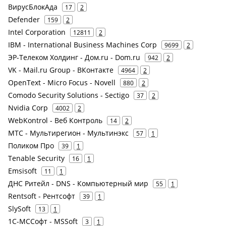
ВирусБлокАда
17
2
Defender
159
2
Intel Corporation
12811
2
IBM - International Business Machines Corp
9699
2
ЭР-Телеком Холдинг - Дом.ru - Dom.ru
942
2
VK - Mail.ru Group - ВКонтакте
4964
2
OpenText - Micro Focus - Novell
880
2
Comodo Security Solutions - Sectigo
37
2
Nvidia Corp
4002
2
WebKontrol - Веб Контроль
14
2
МТС - Мультирегион - Мультинэкс
57
1
Поликом Про
39
1
Tenable Security
16
1
Emsisoft
11
1
ДНС Ритейл - DNS - Компьютерный мир
55
1
Rentsoft - Рентсофт
39
1
SlySoft
13
1
1С-МССофт - MSSoft
3
1