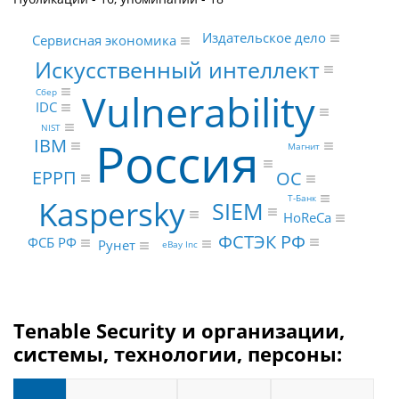
Издательское дело
Сервисная экономика
Искусственный интеллект
Vulnerability
Сбер
IDC
NIST
Россия
IBM
Магнит
ЕРРП
ОС
Т-Банк
Kaspersky
SIEM
HoReCa
ФСТЭК РФ
ФСБ РФ
Рунет
eBay Inc
Tenable Security и организации,
системы, технологии, персоны: