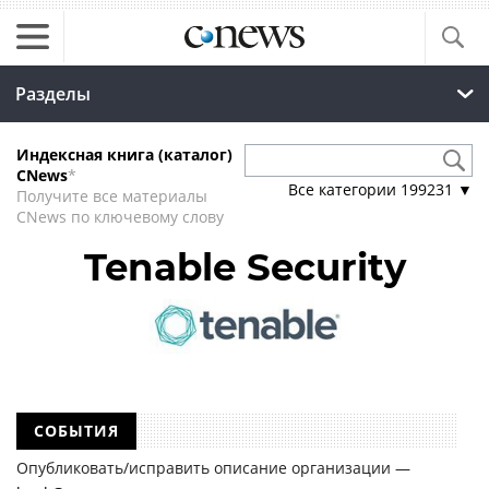
Разделы
Индексная книга (каталог)
CNews
*
Все категории
199231
▼
Получите все материалы
CNews по ключевому слову
Tenable Security
СОБЫТИЯ
Опубликовать/исправить описание организации —