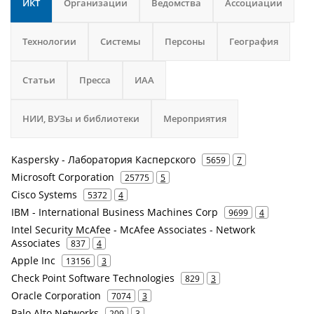
ИКТ
Организации
Ведомства
Ассоциации
Технологии
Системы
Персоны
География
Статьи
Пресса
ИАА
НИИ, ВУЗы и библиотеки
Мероприятия
Kaspersky - Лаборатория Касперского
5659
7
Microsoft Corporation
25775
5
Cisco Systems
5372
4
IBM - International Business Machines Corp
9699
4
Intel Security McAfee - McAfee Associates - Network
Associates
837
4
Apple Inc
13156
3
Check Point Software Technologies
829
3
Oracle Corporation
7074
3
Palo Alto Networks
209
3