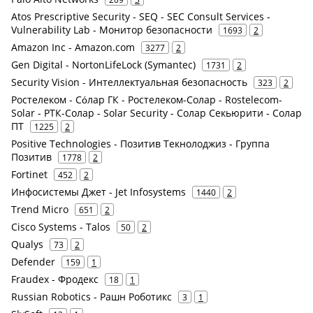
Atos Prescriptive Security - SEQ - SEC Consult Services -
Vulnerability Lab - Монитор безопасности
1693
2
Amazon Inc - Amazon.com
3277
2
Gen Digital - NortonLifeLock (Symantec)
1731
2
Security Vision - Интеллектуальная безопасность
323
2
Ростелеком - Сόлар ГК - Ростелеком-Солар - Rostelecom-
Solar - РТК-Солар - Solar Security - Солар Секьюрити - Солар
ПТ
1225
2
Positive Technologies - Позитив Текнолоджиз - Группа
Позитив
1778
2
Fortinet
452
2
Инфосистемы Джет - Jet Infosystems
1440
2
Trend Micro
651
2
Cisco Systems - Talos
50
2
Qualys
73
2
Defender
159
1
Fraudex - Фродекс
18
1
Russian Robotics - Рашн Роботикс
3
1