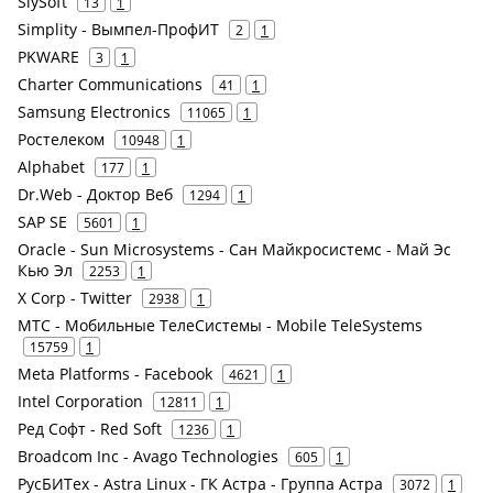
SlySoft
13
1
Simplity - Вымпел-ПрофИТ
2
1
PKWARE
3
1
Charter Communications
41
1
Samsung Electronics
11065
1
Ростелеком
10948
1
Alphabet
177
1
Dr.Web - Доктор Веб
1294
1
SAP SE
5601
1
Oracle - Sun Microsystems - Сан Майкросистемс - Май Эс
Кью Эл
2253
1
X Corp - Twitter
2938
1
МТС - Мобильные ТелеСистемы - Mobile TeleSystems
15759
1
Meta Platforms - Facebook
4621
1
Intel Corporation
12811
1
Ред Софт - Red Soft
1236
1
Broadcom Inc - Avago Technologies
605
1
РусБИТех - Astra Linux - ГК Астра - Группа Астра
3072
1