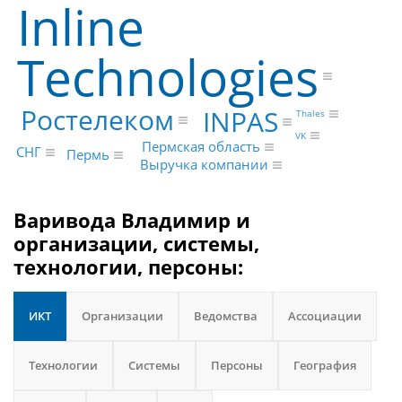
Inline
Technologies
Ростелеком
INPAS
Thales
VK
Пермская область
СНГ
Пермь
Выручка компании
Варивода Владимир и
организации, системы,
технологии, персоны:
ИКТ
Организации
Ведомства
Ассоциации
Технологии
Системы
Персоны
География