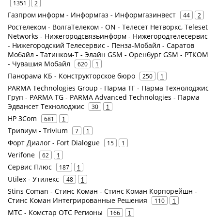
1351
2
Газпром информ - Информгаз - Информгазинвест
44
2
Ростелеком - ВолгаТелеком - ON - Телесет Нетворкс, Teleset
Networks - Нижегородсвязьинформ - Нижегородтелесервис
- Нижегородский Телесервис - Пенза-Мобайл - Саратов
Мобайл - Татинком-Т - Элайн GSM - Оренбург GSM - РТКОМ
- Чувашия Мобайл
620
1
Панорама КБ - Конструкторское бюро
250
1
PARMA Technologies Group - Парма ТГ - Парма Технолоджис
Груп - PARMA TG - PARMA Advanced Technologies - Парма
Эдвансет Технолоджис
30
1
HP 3Com
681
1
Тривиум - Trivium
7
1
Форт Диалог - Fort Dialogue
15
1
Verifone
62
1
Сервис Плюс
187
1
Utilex - Утилекс
48
1
Stins Coman - Стинс Коман - Стинс Коман Корпорейшн -
Стинс Коман Интегрированные Решения
110
1
МТС - Комстар ОТС Регионы
166
1