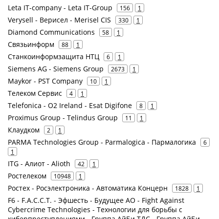
Leta IT-company - Leta IT-Group
156
1
Verysell - Верисел - Merisel CIS
330
1
Diamond Communications
58
1
Связьинформ
88
1
Станкоинформзащита НТЦ
6
1
Siemens AG - Siemens Group
2673
1
Maykor - PST Company
10
1
Телеком Сервис
4
1
Telefonica - O2 Ireland - Esat Digifone
8
1
Proximus Group - Telindus Group
11
1
Клаудком
2
1
PARMA Technologies Group - Parmalogica - Пармалогика
6
1
ITG - Алиот - Alioth
42
1
Ростелеком
10948
1
Ростех - Росэлектроника - Автоматика Концерн
1828
1
F6 - F.A.С.С.T. - Эфшесть - Будущее АО - Fight Against
Cybercrime Technologies - Технологии для борьбы с
киберпреступлениями - Группа АйБи ТДС - Группа АйБи