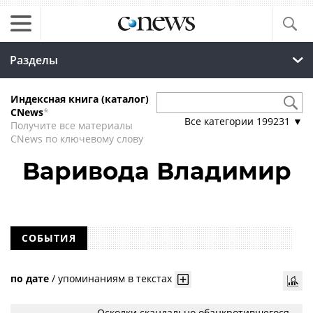
Разделы
Индексная книга (каталог)
CNews
*
Все категории
199231
▼
Получите все материалы
CNews по ключевому слову
Варивода Владимир
СОБЫТИЯ
по дате
/
упоминаниям в текстах
Осколки скандально обанкротившегося