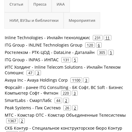
Статьи
Пресса
ИАА
НИИ, ВУЗы и библиотеки
Мероприятия
Inline Technologies - Инлайн технолоджис
231
11
ITG Group - INLINE Technologies Group
120
6
Ростелеком - РТК-ЦОД - DataLine - Даталайн
305
5
ITG Group - INPAS - ИНПАС
131
5
ИТС Холдинг - Inline Telecom Solutions - Инлайн Телеком
Солюшнс
47
3
Avaya Inc - Avaya Holdings Corp
1100
3
Форсайт - ранее ITG Consulting - БК Софт, BC Soft - Бизнес
Компьютер Софт - Фиткон
220
3
SmartLabs - СмартЛабс
44
2
Peak Systems - Пик Системз
26
2
МТС - Комстар ОТС - Комстар Объединенные Телесистемы
1367
2
СКБ Контур - Специальное конструкторское бюро Контур