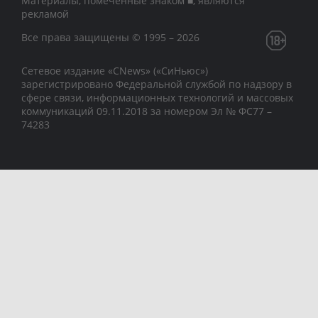
Материалы, помеченные знаком ■, являются
рекламой
Все права защищены © 1995 – 2026
Сетевое издание «CNews» («СиНьюс»)
зарегистрировано Федеральной службой по надзору в
сфере связи, информационных технологий и массовых
коммуникаций 09.11.2018 за номером Эл № ФС77 –
74283