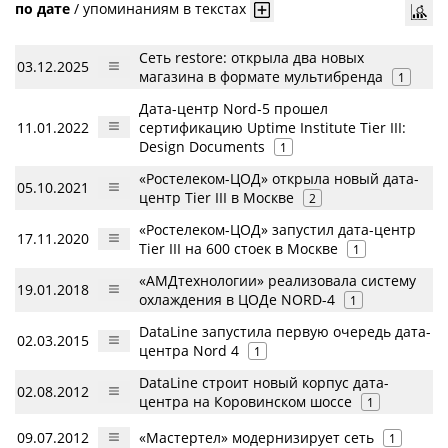
по дате
/
упоминаниям в текстах
Сеть restore: открыла два новых
03.12.2025
магазина в формате мультибренда
1
Дата-центр Nord-5 прошел
11.01.2022
сертификацию Uptime Institute Tier III:
Design Documents
1
«Ростелеком-ЦОД» открыла новый дата-
05.10.2021
центр Tier III в Москве
2
«Ростелеком-ЦОД» запустил дата-центр
17.11.2020
Tier III на 600 стоек в Москве
1
«АМДтехнологии» реализовала систему
19.01.2018
охлаждения в ЦОДе NORD-4
1
DataLine запустила первую очередь дата-
02.03.2015
центра Nord 4
1
DataLine строит новый корпус дата-
02.08.2012
центра на Коровинском шоссе
1
09.07.2012
«Мастертел» модернизирует сеть
1