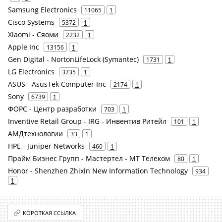
Samsung Electronics
11065
1
Cisco Systems
5372
1
Xiaomi - Сяоми
2232
1
Apple Inc
13156
1
Gen Digital - NortonLifeLock (Symantec)
1731
1
LG Electronics
3735
1
ASUS - AsusTek Computer Inc
2174
1
Sony
6739
1
ФОРС - Центр разработки
703
1
Inventive Retail Group - IRG - Инвентив Ритейл
101
1
АМДтехнологии
33
1
HPE - Juniper Networks
460
1
Прайм Бизнес Групп - Мастертел - МТ Телеком
80
1
Honor - Shenzhen Zhixin New Information Technology
934
1
КОРОТКАЯ ССЫЛКА