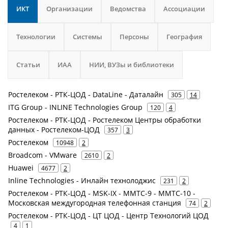
ИКТ
Организации
Ведомства
Ассоциации
Технологии
Системы
Персоны
География
Статьи
ИАА
НИИ, ВУЗы и библиотеки
Ростелеком - РТК-ЦОД - DataLine - Даталайн
305
14
ITG Group - INLINE Technologies Group
120
4
Ростелеком - РТК-ЦОД - Ростелеком Центры обработки
данных - Ростелеком-ЦОД
357
3
Ростелеком
10948
2
Broadcom - VMware
2610
2
Huawei
4677
2
Inline Technologies - Инлайн технолоджис
231
2
Ростелеком - РТК-ЦОД - MSK-IX - ММТС-9 - ММТС-10 -
Московская междугородная телефонная станция
74
2
Ростелеком - РТК-ЦОД - ЦТ ЦОД - Центр Технологий ЦОД
4
1