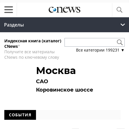
Разделы
Индексная книга (каталог)
CNews
*
Все категории
199231
▼
Получите все материалы
CNews по ключевому слову
Москва
САО
Коровинское шоссе
СОБЫТИЯ