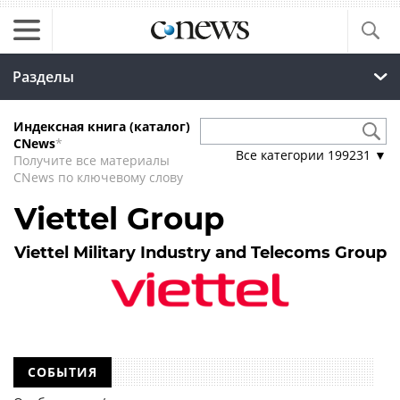
Разделы
Индексная книга (каталог)
CNews
*
Все категории
199231
▼
Получите все материалы
CNews по ключевому слову
Viettel Group
Viettel Military Industry and Telecoms Group
СОБЫТИЯ