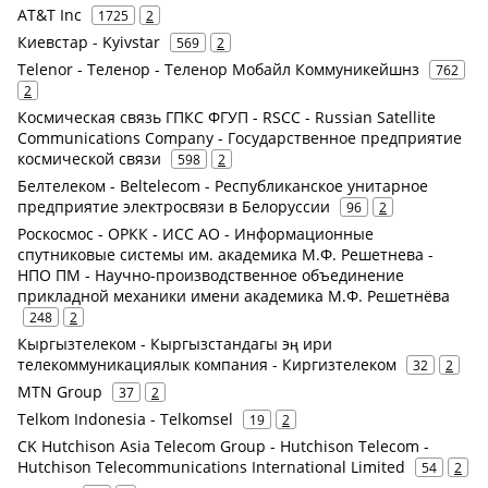
AT&T Inc
1725
2
Киевстар - Kyivstar
569
2
Telenor - Теленор - Теленор Мобайл Коммуникейшнз
762
2
Космическая связь ГПКС ФГУП - RSCC - Russian Satellite
Communications Company - Государственное предприятие
космической связи
598
2
Белтелеком - Beltelecom - Республиканское унитарное
предприятие электросвязи в Белоруссии
96
2
Роскосмос - ОРКК - ИСС АО - Информационные
спутниковые системы им. академика М.Ф. Решетнева -
НПО ПМ - Научно-производственное объединение
прикладной механики имени академика М.Ф. Решетнёва
248
2
Кыргызтелеком - Кыргызстандагы эң ири
телекоммуникациялык компания - Киргизтелеком
32
2
MTN Group
37
2
Telkom Indonesia - Telkomsel
19
2
CK Hutchison Asia Telecom Group - Hutchison Telecom -
Hutchison Telecommunications International Limited
54
2