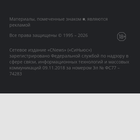
Материалы, помеченные знаком ■, являются
рекламой
Все права защищены © 1995 – 2026
Сетевое издание «CNews» («СиНьюс»)
зарегистрировано Федеральной службой по надзору в
сфере связи, информационных технологий и массовых
коммуникаций 09.11.2018 за номером Эл № ФС77 –
74283