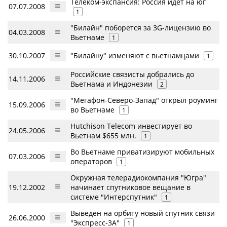
Телеком-экспансия: Россия идет на юг
07.07.2008
1
"Билайн" поборется за 3G-лицензию во
04.03.2008
Вьетнаме
1
30.10.2007
"Билайну" изменяют с вьетнамцами
1
Российские связисты добрались до
14.11.2006
Вьетнама и Индонезии
2
"Мегафон-Северо-Запад" открыл роуминг
15.09.2006
во Вьетнаме
1
Hutchison Telecom инвестирует во
24.05.2006
Вьетнам $655 млн.
1
Во Вьетнаме приватизируют мобильных
07.03.2006
операторов
1
Окружная телерадиокомпания "Югра"
19.12.2002
начинает спутниковое вещание в
системе "Интерспутник"
1
Выведен на орбиту новый спутник связи
26.06.2000
"Экспресс-3А"
1