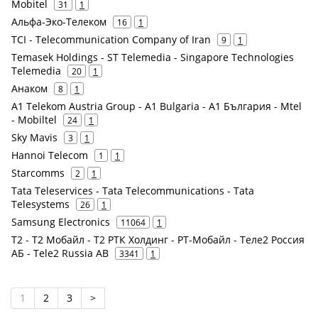
Mobitel
31
1
Альфа-Эко-Телеком
16
1
TCI - Telecommunication Company of Iran
9
1
Temasek Holdings - ST Telemedia - Singapore Technologies
Telemedia
20
1
Анаком
8
1
A1 Telekom Austria Group - A1 Bulgaria - А1 България - Mtel
- Mobiltel
24
1
Sky Mavis
3
1
Hannoi Telecom
1
1
Starcomms
2
1
Tata Teleservices - Tata Telecommunications - Tata
Telesystems
26
1
Samsung Electronics
11064
1
Т2 - Т2 Мобайл - Т2 РТК Холдинг - РТ-Мобайл - Теле2 Россия
АБ - Tele2 Russia AB
3341
1
1
2
3
>