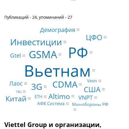
Публикаций - 24, упоминаний - 27
Демография
ЦФО
Инвестиции
РФ
GSMA
Gtel
Вьетнам
Veon
CDMA
Лаос
3G
США
ТВЦ
Altimo
VNPT
Китай
ETH
АФК Система
Минобороны РФ
Viettel Group и организации,