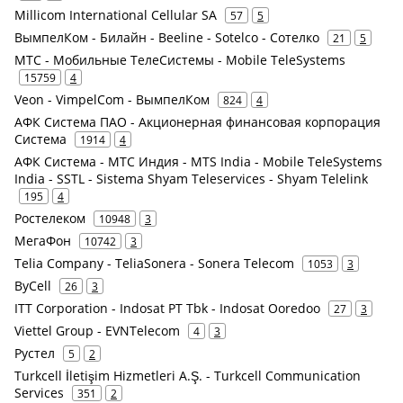
Millicom International Cellular SA
57
5
ВымпелКом - Билайн - Beeline - Sotelco - Сотелко
21
5
МТС - Мобильные ТелеСистемы - Mobile TeleSystems
15759
4
Veon - VimpelCom - ВымпелКом
824
4
АФК Система ПАО - Акционерная финансовая корпорация
Система
1914
4
АФК Система - МТС Индия - MTS India - Mobile TeleSystems
India - SSTL - Sistema Shyam Teleservices - Shyam Telelink
195
4
Ростелеком
10948
3
МегаФон
10742
3
Telia Company - TeliaSonera - Sonera Telecom
1053
3
ByCell
26
3
ITT Corporation - Indosat PT Tbk - Indosat Ooredoo
27
3
Viettel Group - EVNTelecom
4
3
Рустел
5
2
Turkcell İletişim Hizmetleri A.Ş. - Turkcell Communication
Services
351
2