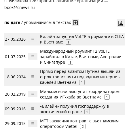
Опубликовать/исправить описание организации —
book@cnews.ru
по дате
/
упоминаниям в текстах
Билайн запустил VoLTE в роуминге в США
27.05.2026
и Вьетнаме
1
Международный роуминг Т2 VoLTE
01.07.2025
заработал в Китае, Вьетнаме, Австралии
и Сингапуре
1
Прямо перед визитом Путина вышли из
18.06.2024
строя три из пяти подводных интернет-
кабелей Вьетнама
1
Минкомсвязи выступит координатором
20.02.2019
создания ИТ-хаба во Вьетнаме
1
«Билайн» получил господдержку в
09.09.2016
экзотической стране
1
МТТ заключил контракт с вьетнамским
29.09.2015
оператором Viettel
2