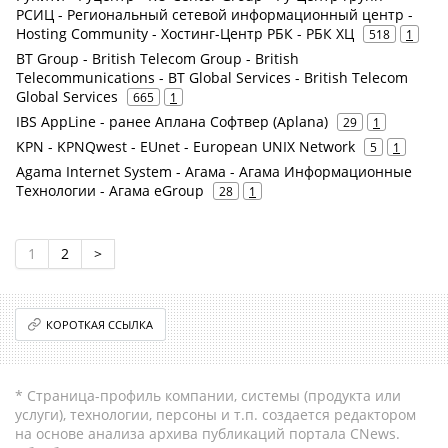
РСИЦ - Региональный сетевой информационный центр -
Hosting Community - Хостинг-Центр РБК - РБК ХЦ
518
1
BT Group - British Telecom Group - British
Telecommunications - BT Global Services - British Telecom
Global Services
665
1
IBS AppLine - ранее Аплана Софтвер (Aplana)
29
1
KPN - KPNQwest - EUnet - European UNIX Network
5
1
Agama Internet System - Агама - Агама Информационные
Технологии - Агама eGroup
28
1
1
2
>
КОРОТКАЯ ССЫЛКА
* Страница-профиль компании, системы (продукта или
услуги), технологии, персоны и т.п. создается редактором
на основе анализа архива публикаций портала CNews.