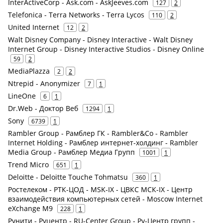
InterActiveCorp - Ask.com - AskJeeves.com
127
2
Telefonica - Terra Networks - Terra Lycos
110
2
United Internet
12
2
Walt Disney Company - Disney Interactive - Walt Disney
Internet Group - Disney Interactive Studios - Disney Online
59
2
MediaPlazza
2
2
Ntrepid - Anonymizer
7
1
LineOne
6
1
Dr.Web - Доктор Веб
1294
1
Sony
6739
1
Rambler Group - Рамблер ГК - Rambler&Co - Rambler
Internet Holding - Рамблер интернет-холдинг - Rambler
Media Group - Рамблер Медиа Групп
1001
1
Trend Micro
651
1
Deloitte - Deloitte Touche Tohmatsu
360
1
Ростелеком - РТК-ЦОД - MSK-IX - ЦВКС МСК-IX - Центр
взаимодействия компьютерных сетей - Moscow Internet
eXchange M9
228
1
Рунити - Руцентр - RU-Center Group - Ру-Центр групп -