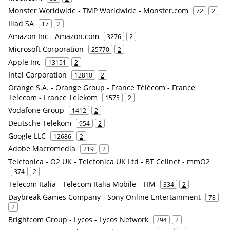
Monster Worldwide - TMP Worldwide - Monster.com
72
2
Iliad SA
17
2
Amazon Inc - Amazon.com
3276
2
Microsoft Corporation
25770
2
Apple Inc
13151
2
Intel Corporation
12810
2
Orange S.A. - Orange Group - France Télécom - France
Telecom - France Telekom
1575
2
Vodafone Group
1412
2
Deutsche Telekom
954
2
Google LLC
12686
2
Adobe Macromedia
219
2
Telefonica - O2 UK - Telefonica UK Ltd - BT Cellnet - mmO2
374
2
Telecom Italia - Telecom Italia Mobile - TIM
334
2
Daybreak Games Company - Sony Online Entertainment
78
2
Brightcom Group - Lycos - Lycos Network
294
2