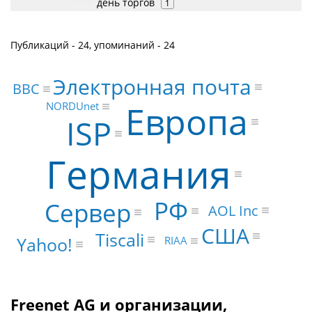
день торгов
1
Публикаций - 24, упоминаний - 24
Электронная почта
BBC
Европа
NORDUnet
ISP
Германия
РФ
Сервер
AOL Inc
США
Tiscali
Yahoo!
RIAA
Freenet AG и организации,