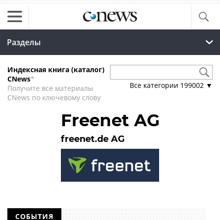
Разделы
Индексная книга (каталог)
CNews
*
Все категории
199002
▼
Получите все материалы
CNews по ключевому слову
Freenet AG
freenet.de AG
СОБЫТИЯ