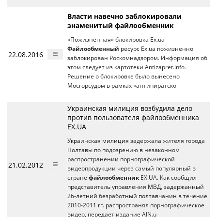
Власти навечно заблокировали
знаменитый файлообменник
«Пожизненная» блокировка Ex.ua
Файлообменный
ресурс Ex.ua пожизненно
22.08.2016
заблокирован Роскомнадзором. Информация об
этом следует из картотеки Antizapret.info.
Решение о блокировке было вынесено
Мосгорсудом в рамках «антипиратско
Украинская милиция возбудила дело
против пользователя файлообменника
EX.UA
Украинская милиция задержала жителя города
Полтавы по подозрению в незаконном
распространении порнографической
21.02.2012
видеопродукции через самый популярный в
стране
файлообменник
EX.UA. Как сообщил
представитель управления МВД, задержанный
26-летний безработный полтавчанин в течение
2010-2011 гг. распространял порнографическое
видео, передает издание AIN.u