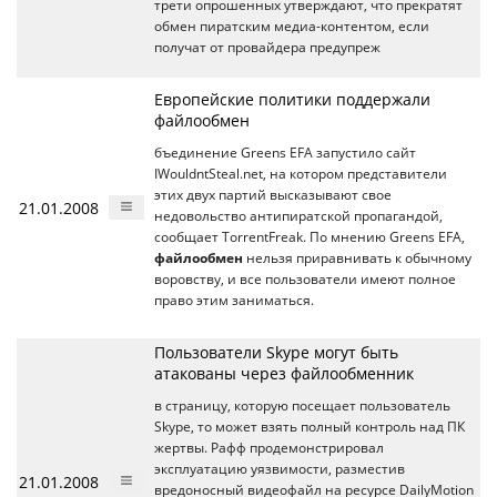
трети опрошенных утверждают, что прекратят
обмен пиратским медиа-контентом, если
получат от провайдера предупреж
Европейские политики поддержали
файлообмен
бъединение Greens EFA запустило сайт
IWouldntSteal.net, на котором представители
этих двух партий высказывают свое
21.01.2008
недовольство антипиратской пропагандой,
сообщает TorrentFreak. По мнению Greens EFA,
файлообмен
нельзя приравнивать к обычному
воровству, и все пользователи имеют полное
право этим заниматься.
Пользователи Skype могут быть
атакованы через файлообменник
в страницу, которую посещает пользователь
Skype, то может взять полный контроль над ПК
жертвы. Рафф продемонстрировал
эксплуатацию уязвимости, разместив
21.01.2008
вредоносный видеофайл на ресурсе DailyMotion