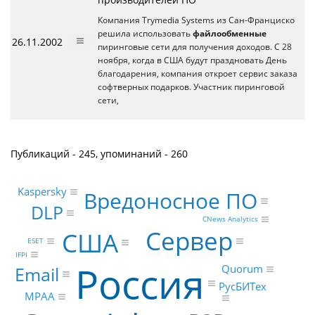
Компания Trymedia Systems из Сан-Франциско
решила использовать
файлообменные
26.11.2002
пиринговые сети для получения доходов. С 28
ноября, когда в США будут праздновать День
благодарения, компания откроет сервис заказа
софтверных подарков. Участник пиринговой
сети,
Публикаций - 245, упоминаний - 260
Kaspersky
Вредоносное ПО
DLP
CNews Analytics
Сервер
США
ESET
IFPI
Россия
Quorum
Email
РусБИТех
МРАА