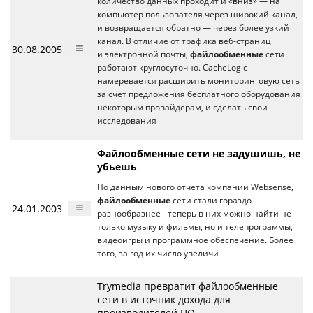
количество данных проходит и «вниз» — на
компьютер пользователя через широкий канал,
и возвращается обратно — через более узкий
канал. В отличие от трафика веб-страниц
30.08.2005
и электронной почты,
файлообменные
сети
работают круглосуточно. CacheLogic
намеревается расширить мониторинговую сеть
за счет предложения бесплатного оборудования
некоторым провайдерам, и сделать свои
исследования
Файлообменные сети не задушишь, не
убьешь
По данным нового отчета компании Websense,
файлообменные
сети стали гораздо
24.01.2003
разнообразнее - теперь в них можно найти не
только музыку и фильмы, но и телепрограммы,
видеоигры и программное обеспечение. Более
того, за год их число увеличи
Trymedia превратит файлообменные
сети в источник дохода для
производителей ПО