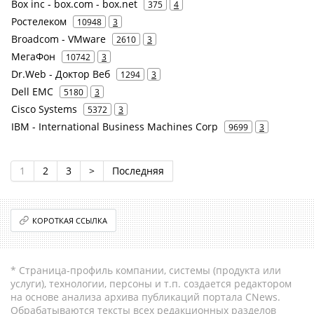
Box inc - box.com - box.net
375
4
Ростелеком
10948
3
Broadcom - VMware
2610
3
МегаФон
10742
3
Dr.Web - Доктор Веб
1294
3
Dell EMC
5180
3
Cisco Systems
5372
3
IBM - International Business Machines Corp
9699
3
1
2
3
>
Последняя
КОРОТКАЯ ССЫЛКА
* Страница-профиль компании, системы (продукта или
услуги), технологии, персоны и т.п. создается редактором
на основе анализа архива публикаций портала CNews.
Обрабатываются тексты всех редакционных разделов