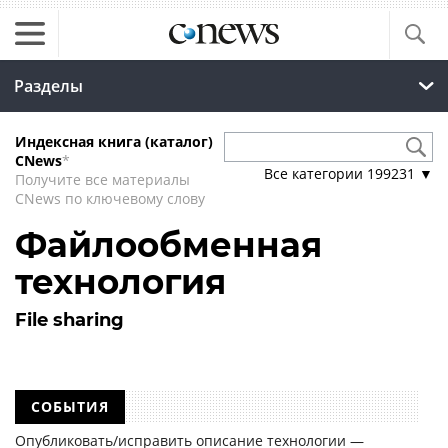
Разделы
Индексная книга (каталог)
CNews
*
Все категории
199231
▼
Получите все материалы
CNews по ключевому слову
Файлообменная
технология
File sharing
СОБЫТИЯ
Опубликовать/исправить описание технологии —