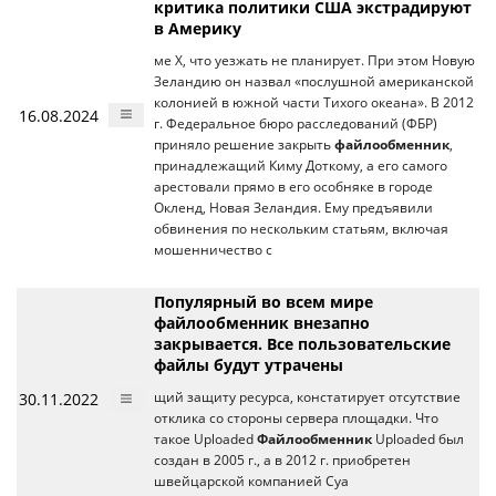
критика политики США экстрадируют
в Америку
ме X, что уезжать не планирует. При этом Новую
Зеландию он назвал «послушной американской
колонией в южной части Тихого океана». В 2012
16.08.2024
г. Федеральное бюро расследований (ФБР)
приняло решение закрыть
файлообменник
,
принадлежащий Киму Доткому, а его самого
арестовали прямо в его особняке в городе
Окленд, Новая Зеландия. Ему предъявили
обвинения по нескольким статьям, включая
мошенничество с
Популярный во всем мире
файлообменник внезапно
закрывается. Все пользовательские
файлы будут утрачены
30.11.2022
щий защиту ресурса, констатирует отсутствие
отклика со стороны сервера площадки. Что
такое Uploaded
Файлообменник
Uploaded был
создан в 2005 г., а в 2012 г. приобретен
швейцарской компанией Cya