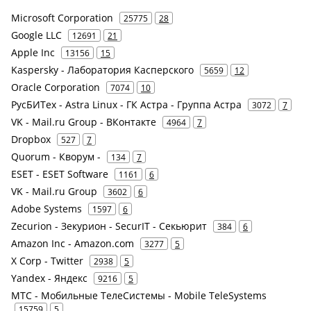
Microsoft Corporation
25775
28
Google LLC
12691
21
Apple Inc
13156
15
Kaspersky - Лаборатория Касперского
5659
12
Oracle Corporation
7074
10
РусБИТех - Astra Linux - ГК Астра - Группа Астра
3072
7
VK - Mail.ru Group - ВКонтакте
4964
7
Dropbox
527
7
Quorum - Кворум -
134
7
ESET - ESET Software
1161
6
VK - Mail.ru Group
3602
6
Adobe Systems
1597
6
Zecurion - Зекурион - SecurIT - Секьюрит
384
6
Amazon Inc - Amazon.com
3277
5
X Corp - Twitter
2938
5
Yandex - Яндекс
9216
5
МТС - Мобильные ТелеСистемы - Mobile TeleSystems
15759
5