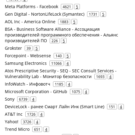
Meta Platforms - Facebook
4621
5
Gen Digital - NortonLifeLock (Symantec)
1731
5
AOL Inc - America Online
1883
5
BSA - Business Software Alliance - Ассоциация
производителей программного обеспечения - Альянс
производителей ПО
226
5
Grokster
39
5
Forcepoint - Websense
140
5
Samsung Electronics
11066
4
Atos Prescriptive Security - SEQ - SEC Consult Services -
Vulnerability Lab - Монитор безопасности
1693
4
InfoWatch - Инфовотч
1185
4
Microsoft Corporation - GitHub
1075
4
Sony
6739
4
DeviceLock - ранее Смарт Лайн Инк (Smart Line)
151
4
AT&T Inc
1726
4
Yahoo!
3726
4
Trend Micro
651
4