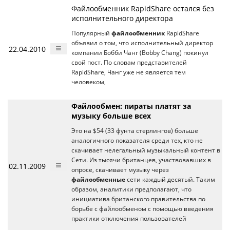
Файлообменник RapidShare остался без
исполнительного директора
Популярный
файлообменник
RapidShare
объявил о том, что исполнительный директор
22.04.2010
компании Бобби Чанг (Bobby Chang) покинул
свой пост. По словам представителей
RapidShare, Чанг уже не является тем
человеком,
Файлообмен: пираты платят за
музыку больше всех
Это на $54 (33 фунта стерлингов) больше
аналогичного показателя среди тех, кто не
скачивает нелегальный музыкальный контент в
Сети. Из тысячи британцев, участвовавших в
02.11.2009
опросе, скачивает музыку через
файлообменные
сети каждый десятый. Таким
образом, аналитики предполагают, что
инициатива британского правительства по
борьбе с файлообменом с помощью введения
практики отключения пользователей