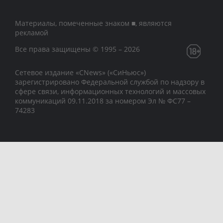
Материалы, помеченные знаком ■, являются
рекламой
Все права защищены © 1995 – 2026
Сетевое издание «CNews» («СиНьюс»)
зарегистрировано Федеральной службой по надзору в
сфере связи, информационных технологий и массовых
коммуникаций 09.11.2018 за номером Эл № ФС77 –
74283