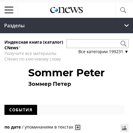
Разделы
Индексная книга (каталог)
CNews
*
Все категории
199231
▼
Получите все материалы
CNews по ключевому слову
Sommer Peter
Зоммер Петер
СОБЫТИЯ
по дате
/
упоминаниям в текстах