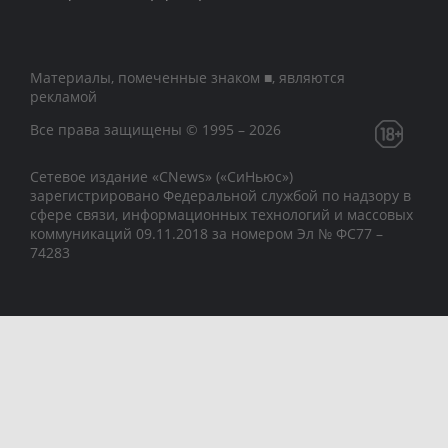
Материалы, помеченные знаком ■, являются
рекламой
Все права защищены © 1995 – 2026
Сетевое издание «CNews» («СиНьюс»)
зарегистрировано Федеральной службой по надзору в
сфере связи, информационных технологий и массовых
коммуникаций 09.11.2018 за номером Эл № ФС77 –
74283