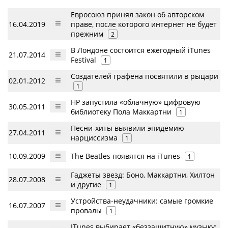
Евросоюз принял закон об авторском
16.04.2019
праве, после которого интернет не будет
прежним
2
В Лондоне состоится ежегодный iTunes
21.07.2014
Festival
1
Создателей графена посвятили в рыцари
02.01.2012
1
HP запустила «облачную» цифровую
30.05.2011
библиотеку Пола Маккартни
1
Песни-хиты выявили эпидемию
27.04.2011
нарциссизма
1
10.09.2009
The Beatles появятся на iTunes
1
Гаджеты звезд: Боно, Маккартни, Хилтон
28.07.2008
и другие
1
Устройства-неудачники: самые громкие
16.07.2007
провалы
1
ITunes выбирает «беззащитную» музыку: