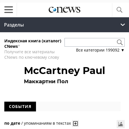
Разделы
Индексная книга (каталог)
CNews
*
Все категории
199092
▼
Получите все материалы
CNews по ключевому слову
McCartney Paul
Маккартни Пол
СОБЫТИЯ
по дате
/
упоминаниям в текстах