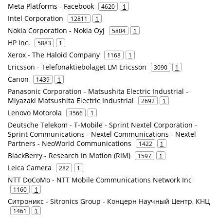
Meta Platforms - Facebook
4620
1
Intel Corporation
12811
1
Nokia Corporation - Nokia Oyj
5804
1
HP Inc.
5883
1
Xerox - The Haloid Company
1168
1
Ericsson - Telefonaktiebolaget LM Ericsson
3090
1
Canon
1439
1
Panasonic Corporation - Matsushita Electric Industrial -
Miyazaki Matsushita Electric Industrial
2692
1
Lenovo Motorola
3566
1
Deutsche Telekom - T-Mobile - Sprint Nextel Corporation -
Sprint Communications - Nextel Communications - Nextel
Partners - NeoWorld Communications
1422
1
BlackBerry - Research In Motion (RIM)
1597
1
Leica Camera
282
1
NTT DoCoMo - NTT Mobile Communications Network Inc
1160
1
Ситроникс - Sitronics Group - Концерн Научный Центр, КНЦ
1461
1