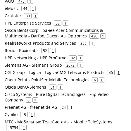
VAIO
475
1
eMusic
44
1
Grokster
39
1
HPE Enterprise Services
58
1
Qisda BenQ Corp - ранее Acer Communications &
Multimedia - Darfon, Daxon, AU Optronics
420
1
RealNetworks Products and Services
355
1
Roxio - RoxioLabs
52
1
HPE Networking - HPE ProCurve
82
1
Siemens AG - Siemens Group
2673
1
CGI Group - Logica - LogicaCMG Telecoms Products
40
1
Check Point - PointSec Mobile Technologies
6
1
Qisda BenQ-Siemens
51
1
Cisco Systems - Pure Digital Technologies - Flip Video
Company
6
1
Freenet AG - freenet.de AG
24
1
Cybiko
15
1
МТС - Мобильные ТелеСистемы - Mobile TeleSystems
15754
1