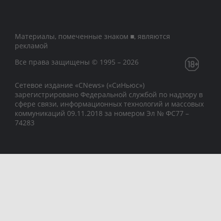
Материалы, помеченные знаком ■, являются
рекламой
Все права защищены © 1995 – 2026
Сетевое издание «CNews» («СиНьюс»)
зарегистрировано Федеральной службой по надзору в
сфере связи, информационных технологий и массовых
коммуникаций 09.11.2018 за номером Эл № ФС77 –
74283