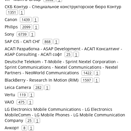
СКБ Контур - Специальное конструкторское бюро Контур
1351
1
Canon
1439
1
Philips
2099
1
Sony
6739
1
SAP CIS - САП СНГ
868
1
АСАП Разработка - ASAP Development - АСАП Консалтинг -
ASAP Consulting - АСАП софт
25
1
Deutsche Telekom - T-Mobile - Sprint Nextel Corporation -
Sprint Communications - Nextel Communications - Nextel
Partners - NeoWorld Communications
1422
1
BlackBerry - Research In Motion (RIM)
1597
1
Leica Camera
282
1
Vertu
119
1
VAIO
475
1
LG Electronics Mobile Communications - LG Electronics
MobileComm - LG Mobile Phones - LG Mobile Communication
Company
25
1
Анкорт
8
1