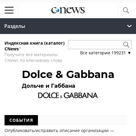
Разделы
Индексная книга (каталог)
CNews
*
Все категории
199231
▼
Получите все материалы
CNews по ключевому слову
Dolce & Gabbana
Дольче и Габбана
СОБЫТИЯ
Опубликовать/исправить описание организации —