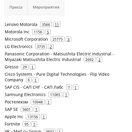
Пресса
Мероприятия
Lenovo Motorola
3566
11
Motorola Inc
1156
5
Microsoft Corporation
25775
3
LG Electronics
3735
2
Panasonic Corporation - Matsushita Electric Industrial -
Miyazaki Matsushita Electric Industrial
2692
2
Gresso
29
1
Cisco Systems - Pure Digital Technologies - Flip Video
Company
6
1
SAP CIS - САП СНГ - САП Лабс
7
1
Samsung Electronics
11065
1
Ростелеком
10948
1
SAP SE
5601
1
Apple Inc
13156
1
Fortnite
95
1
VK - Mail.ru Group
3602
1