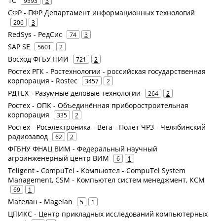
1С
9593
3
СФР - ПФР Департамент информационных технологий
206
3
RedSys - РедСис
74
3
SAP SE
5601
2
Восход ФГБУ НИИ
721
2
Ростех РГК - Ростехнологии - российская государственная
корпорация - Rostec
3457
2
РДТЕХ - Разумные деловые технологии
264
2
Ростех - ОПК - Объединённая приборостроительная
корпорация
335
2
Ростех - Росэлектроника - Вега - Полет ЧРЗ - Челябинский
радиозавод
62
2
ФГБНУ ФНАЦ ВИМ - Федеральный научный
агроинженерный центр ВИМ
6
1
Teligent - CompuTel - Компьютел - CompuTel System
Management, CSM - Компьютел систем менеджмент, КСМ
69
1
Магелан - Magelan
5
1
ЦПИКС - Центр прикладных исследований компьютерных