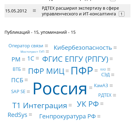
РДТЕХ расширил экспертизу в сфере
15.05.2012
управленческого и ИТ-консалтинга
1
Публикаций - 15, упоминаний - 15
Оператор связи
Кибербезопасность
Мостотрест ГУП
ФГИС ЕПГУ (РПГУ)
1С
PM
ПФР
ПФР МИЦ
ВТБ
КАЗ
СЭД
ПСБ
Россия
КамАЗ
SAP SE
РДТЕХ
УК РФ
Т1 Интеграция
RedSys
Генпрокуратура РФ