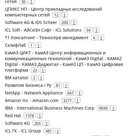
сетей
36
1
ЦПИКС НП - Центр прикладных исследований
компьютерных сетей
12
1
Software AG & IDS Scheer
209
1
ICL Soft - АйСиЭл Софт - ICL Solutions
34
1
Т1 Консалтинг - Техносерв менеджмент
6
1
СклифЛаб
1
1
КамАЗ ЦИКТ - КамАЗ Центр информационных и
коммуникационных технологий - КамАЗ Digital - KAMAZ
Digital - КАМАЗ Диджитал - КамАЗ ЦП - КамАЗ Цифровая
платформа
23
1
ВМ каталог
2
1
Развитие Бизнеса / Ру
81
1
NetApp - Network Appliance
667
1
Amazon Inc - Amazon.com
3277
1
IBM - International Business Machines Corp
9699
1
Red Hat
1378
1
Software AG
203
1
ICL ГК - ICL Group
481
1