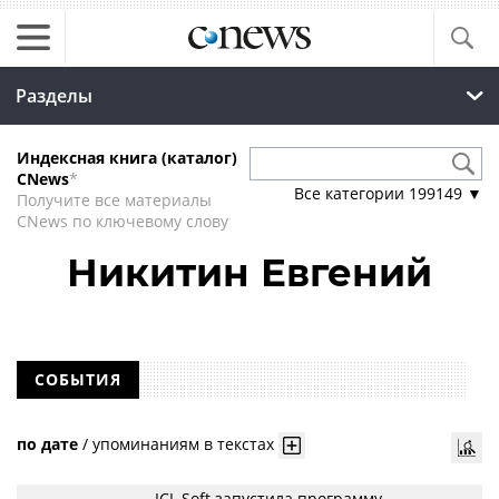
Разделы
Индексная книга (каталог)
CNews
*
Все категории
199149
▼
Получите все материалы
CNews по ключевому слову
Никитин Евгений
СОБЫТИЯ
по дате
/
упоминаниям в текстах
ICL Soft запустила программу