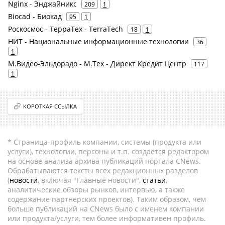
Nginx - Энджайникс
209
1
Biocad - Биокад
95
1
Роскосмос - ТерраТех - TerraTech
18
1
НИТ - Национальные информационные технологии
36
1
М.Видео-Эльдорадо - М.Тех - Директ Кредит Центр
117
1
КОРОТКАЯ ССЫЛКА
* Страница-профиль компании, системы (продукта или
услуги), технологии, персоны и т.п. создается редактором
на основе анализа архива публикаций портала CNews.
Обрабатываются тексты всех редакционных разделов
(
новости
, включая "Главные новости",
статьи
,
аналитические обзоры рынков, интервью, а также
содержание партнёрских проектов). Таким образом, чем
больше публикаций на CNews было с именем компании
или продукта/услуги, тем более информативен профиль.