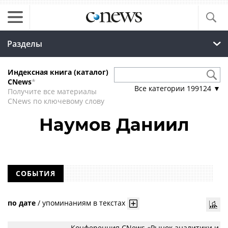
Разделы
Индексная книга (каталог)
CNews
*
Все категории
199124
▼
Получите все материалы
CNews по ключевому слову
Наумов Даниил
СОБЫТИЯ
по дате
/
упоминаниям в текстах
Конференция CNews «Рынок аналитики и