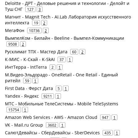
Deloitte - ДРТ - Деловые решения и технологии - Делойт и
Туш СНГ
127
3
Магнит - Magnit Tech - AI.Lab Лаборатория искусственного
интеллекта
19
2
МегаФон
10736
2
ВымпелКом - Билайн - Beeline - Вымпел-Коммуникации
9508
2
Русклимат ТПХ - Мастер Дата
60
2
К-МИС - К-Скай - K-SkAI
37
1
ИнтТерра - IntTerra
2
1
М.Видео-Эльдорадо - OneRetail - One Retail - Единый
ритейл
59
1
First Data - Ферст Дата
5
1
Yandex - Яндекс
9211
1
МТС - Мобильные ТелеСистемы - Mobile TeleSystems
15754
1
Amazon Web Services - AWS - Amazon Cloud
947
1
VK - Mail.ru Group
3602
1
СалютДевайсы - СберДевайсы - SberDevices
435
1