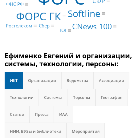
СФР
ФНС РФ
Softline
ФОРС ГК
CNews 100
Ростелеком
Сбер
IOI
Ефименко Евгений и организации,
системы, технологии, персоны:
ИКТ
Организации
Ведомства
Ассоциации
Технологии
Системы
Персоны
География
Статьи
Пресса
ИАА
НИИ, ВУЗы и библиотеки
Мероприятия