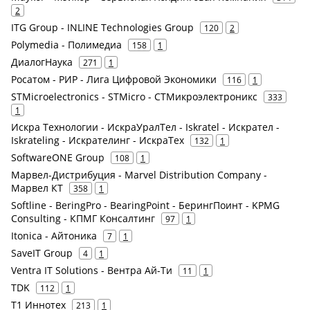
2
ITG Group - INLINE Technologies Group
120
2
Polymedia - Полимедиа
158
1
ДиалогНаука
271
1
Росатом - РИР - Лига Цифровой Экономики
116
1
STMicroelectronics - STMicro - СТМикроэлектроникс
333
1
Искра Технологии - ИскраУралТел - Iskratel - Искрател -
Iskrateling - Искрателинг - ИскраТех
132
1
SoftwareONE Group
108
1
Марвел-Дистрибуция - Marvel Distribution Company -
Марвел КТ
358
1
Softline - BeringPro - BearingPoint - БерингПоинт - KPMG
Consulting - КПМГ Консалтинг
97
1
Itonica - Айтоника
7
1
SaveIT Group
4
1
Ventra IT Solutions - Вентра Ай-Ти
11
1
TDK
112
1
Т1 Иннотех
213
1