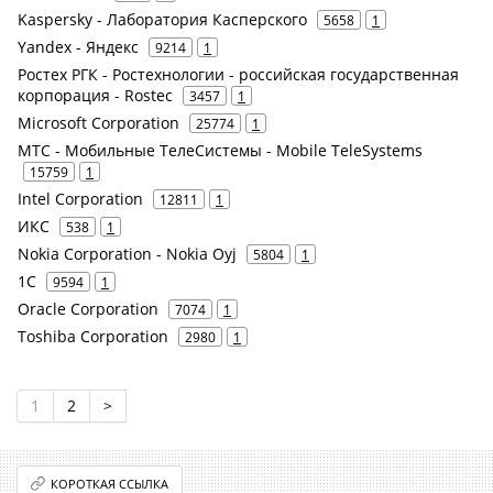
Kaspersky - Лаборатория Касперского
5658
1
Yandex - Яндекс
9214
1
Ростех РГК - Ростехнологии - российская государственная
корпорация - Rostec
3457
1
Microsoft Corporation
25774
1
МТС - Мобильные ТелеСистемы - Mobile TeleSystems
15759
1
Intel Corporation
12811
1
ИКС
538
1
Nokia Corporation - Nokia Oyj
5804
1
1С
9594
1
Oracle Corporation
7074
1
Toshiba Corporation
2980
1
1
2
>
КОРОТКАЯ ССЫЛКА