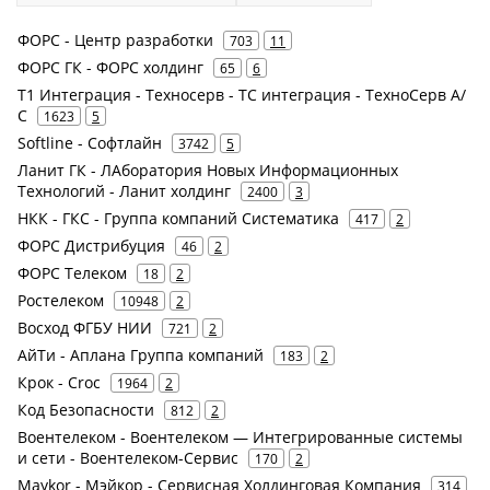
ФОРС - Центр разработки
703
11
ФОРС ГК - ФОРС холдинг
65
6
Т1 Интеграция - Техносерв - ТС интеграция - ТехноСерв А/
С
1623
5
Softline - Софтлайн
3742
5
Ланит ГК - ЛАборатория Новых Информационных
Технологий - Ланит холдинг
2400
3
НКК - ГКС - Группа компаний Систематика
417
2
ФОРС Дистрибуция
46
2
ФОРС Телеком
18
2
Ростелеком
10948
2
Восход ФГБУ НИИ
721
2
АйТи - Аплана Группа компаний
183
2
Крок - Croc
1964
2
Код Безопасности
812
2
Воентелеком - Воентелеком — Интегрированные системы
и сети - Воентелеком-Сервис
170
2
Maykor - Мэйкор - Сервисная Холдинговая Компания
314