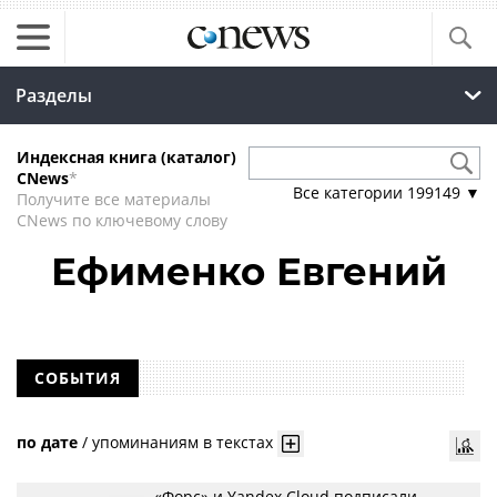
Разделы
Индексная книга (каталог)
CNews
*
Все категории
199149
▼
Получите все материалы
CNews по ключевому слову
Ефименко Евгений
СОБЫТИЯ
по дате
/
упоминаниям в текстах
«Форс» и Yandex Cloud подписали