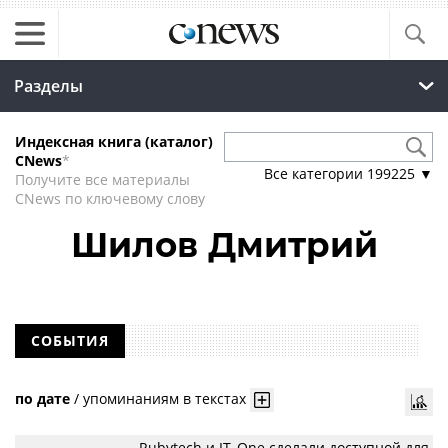
Разделы
Индексная книга (каталог)
CNews
*
Все категории
199225
▼
Получите все материалы
CNews по ключевому слову
Шилов Дмитрий
СОБЫТИЯ
по дате
/
упоминаниям в текстах
Rubytech и IT_One сделали доступной для