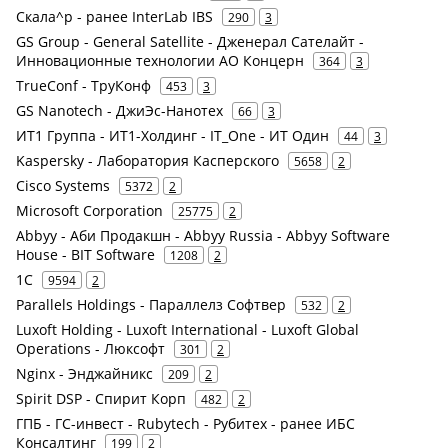
Скала^р - ранее InterLab IBS
290
3
GS Group - General Satellite - Дженерал Сателайт -
Инновационные технологии АО Концерн
364
3
TrueConf - ТруКонф
453
3
GS Nanotech - ДжиЭс-Нанотех
66
3
ИТ1 Группа - ИТ1-Холдинг - IT_One - ИТ Один
44
3
Kaspersky - Лаборатория Касперского
5658
2
Cisco Systems
5372
2
Microsoft Corporation
25775
2
Abbyy - Аби Продакшн - Abbyy Russia - Abbyy Software
House - BIT Software
1208
2
1С
9594
2
Parallels Holdings - Параллелз Софтвер
532
2
Luxoft Holding - Luxoft International - Luxoft Global
Operations - Люксофт
301
2
Nginx - Энджайникс
209
2
Spirit DSP - Спирит Корп
482
2
ГПБ - ГС-инвест - Rubytech - Рубитех - ранее ИБС
Консалтинг
199
2