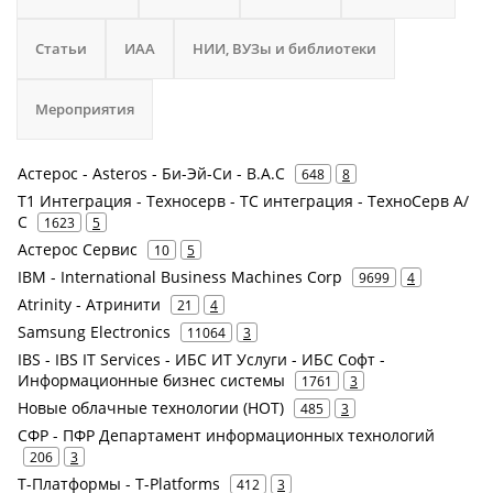
Статьи
ИАА
НИИ, ВУЗы и библиотеки
Мероприятия
Астерос - Asteros - Би-Эй-Си - B.A.C
648
8
Т1 Интеграция - Техносерв - ТС интеграция - ТехноСерв А/
С
1623
5
Астерос Сервис
10
5
IBM - International Business Machines Corp
9699
4
Atrinity - Атринити
21
4
Samsung Electronics
11064
3
IBS - IBS IT Services - ИБС ИТ Услуги - ИБС Софт -
Информационные бизнес системы
1761
3
Новые облачные технологии (НОТ)
485
3
СФР - ПФР Департамент информационных технологий
206
3
Т-Платформы - T-Platforms
412
3