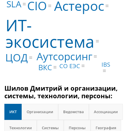
Астерос
CIO
SLA
ИТ-
экосистема
Аутсорсинг
ЦОД
IBS
СО ЕЭС
ВКС
Шилов Дмитрий и организации,
системы, технологии, персоны:
ИКТ
Организации
Ведомства
Ассоциации
Технологии
Системы
Персоны
География