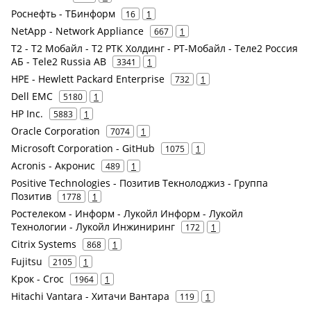
Роснефть - ТБинформ
16
1
NetApp - Network Appliance
667
1
Т2 - Т2 Мобайл - Т2 РТК Холдинг - РТ-Мобайл - Теле2 Россия
АБ - Tele2 Russia AB
3341
1
HPE - Hewlett Packard Enterprise
732
1
Dell EMC
5180
1
HP Inc.
5883
1
Oracle Corporation
7074
1
Microsoft Corporation - GitHub
1075
1
Acronis - Акронис
489
1
Positive Technologies - Позитив Текнолоджиз - Группа
Позитив
1778
1
Ростелеком - Информ - Лукойл Информ - Лукойл
Технологии - Лукойл Инжиниринг
172
1
Citrix Systems
868
1
Fujitsu
2105
1
Крок - Croc
1964
1
Hitachi Vantara - Хитачи Вантара
119
1