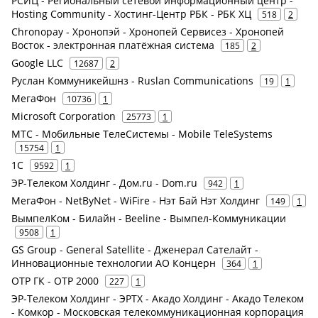
РСИЦ - Региональный сетевой информационный центр -
Hosting Community - Хостинг-Центр РБК - РБК ХЦ
518
2
Chronopay - Хронопэй - Хронопей Сервисез - Хронопей
Восток - электронная платёжная система
185
2
Google LLC
12687
2
Руслан Коммуникейшнз - Ruslan Communications
19
1
МегаФон
10736
1
Microsoft Corporation
25773
1
МТС - Мобильные ТелеСистемы - Mobile TeleSystems
15754
1
1С
9592
1
ЭР-Телеком Холдинг - Дом.ru - Dom.ru
942
1
МегаФон - NetByNet - WiFire - Нэт Бай Нэт Холдинг
149
1
ВымпелКом - Билайн - Beeline - Вымпел-Коммуникации
9508
1
GS Group - General Satellite - Дженерал Сателайт -
Инновационные технологии АО Концерн
364
1
ОТР ГК - ОТР 2000
227
1
ЭР-Телеком Холдинг - ЭРТХ - Акадо Холдинг - Акадо Телеком
- Комкор - Московская телекоммуникационная корпорация