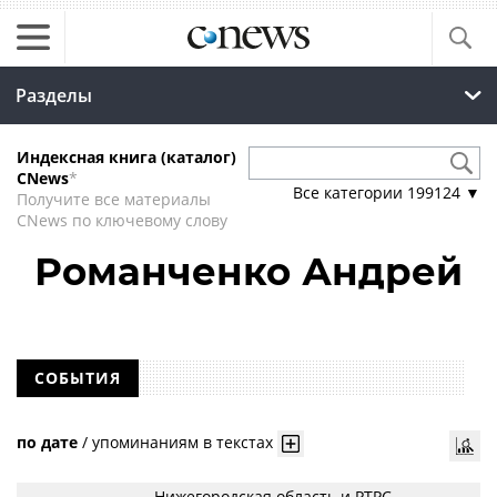
Разделы
Индексная книга (каталог)
CNews
*
Все категории
199124
▼
Получите все материалы
CNews по ключевому слову
Романченко Андрей
СОБЫТИЯ
по дате
/
упоминаниям в текстах
Нижегородская область и РТРС