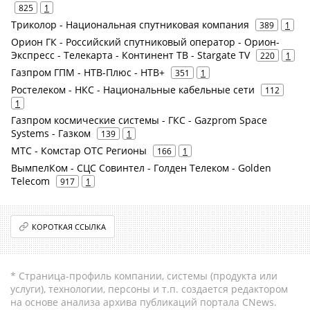
825
1
Триколор - Национальная спутниковая компания
389
1
Орион ГК - Российский спутниковый оператор - Орион-
Экспресс - Телекарта - Континент ТВ - Stargate TV
220
1
Газпром ГПМ - НТВ-Плюс - НТВ+
351
1
Ростелеком - НКС - Национальные кабельные сети
112
1
Газпром космические системы - ГКС - Gazprom Space
Systems - Газком
139
1
МТС - Комстар ОТС Регионы
166
1
ВымпелКом - СЦС Совинтел - Голден Телеком - Golden
Telecom
917
1
КОРОТКАЯ ССЫЛКА
* Страница-профиль компании, системы (продукта или
услуги), технологии, персоны и т.п. создается редактором
на основе анализа архива публикаций портала CNews.