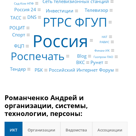
Сеть телевизионных станций
Сад-Ком НПФ
Россия 24
Телевизор
Инвестиции
РТРС ФГУП
DNS
ТАСС
РОЦИТ
Россия
Спорт
НАТ
РАВИС
ФЦП
Финам ИК
Роспечать
Blog
Газпром ПАО
Рунет
ВКС
Тендер
РБК
Российский Интернет Форум
Романченко Андрей и
организации, системы,
технологии, персоны:
ИКТ
Организации
Ведомства
Ассоциации