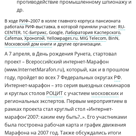
противодействие промышленному шпионажу и
др.
В ходе
РИФ
–2007 в холле главного корпуса пансионата
работала РИФ-выставка, в которой приняли участие:
RU-
CENTER
,
1С-Битрикс
, Google,
Лаборатория Касперского
,
Cafemax,
Хронопэй
,
Yellowpages.ru
,
MIG Telecom
, BinN,
Московский дом книги
и другие организации.
А 7 апреля, в День рождения Рунета, стартовал
проект – Всероссийский интернет-Марафон
(www.InternetMarafon.ru), который, как и в прошлом
году, пройдет во всех 7 Федеральных округах
РФ
.
Интернет-марафон – это серия выездных семинаров
и круглых столов
РОЦИТ
с участием
московских
и
региональных экспертов. Первым мероприятием в
рамках проекта стал круглый стол «Интернет-
марафон'2007: каким ему быть?..». Его участниками
была построена рабочая карта и график движения
Марафона на 2007 год. Также обсуждались итоги