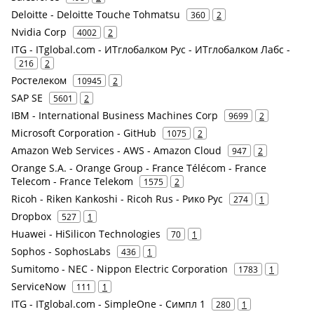
Deloitte - Deloitte Touche Tohmatsu
360
2
Nvidia Corp
4002
2
ITG - ITglobal.com - ИТглобалком Рус - ИТглобалком Лабс -
216
2
Ростелеком
10945
2
SAP SE
5601
2
IBM - International Business Machines Corp
9699
2
Microsoft Corporation - GitHub
1075
2
Amazon Web Services - AWS - Amazon Cloud
947
2
Orange S.A. - Orange Group - France Télécom - France
Telecom - France Telekom
1575
2
Ricoh - Riken Kankoshi - Ricoh Rus - Рико Рус
274
1
Dropbox
527
1
Huawei - HiSilicon Technologies
70
1
Sophos - SophosLabs
436
1
Sumitomo - NEC - Nippon Electric Corporation
1783
1
ServiceNow
111
1
ITG - ITglobal.com - SimpleOne - Симпл 1
280
1