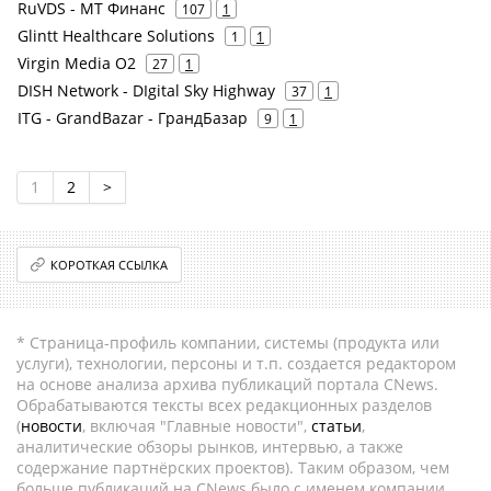
RuVDS - МТ Финанс
107
1
Glintt Healthcare Solutions
1
1
Virgin Media O2
27
1
DISH Network - DIgital Sky Highway
37
1
ITG - GrandBazar - ГрандБазар
9
1
1
2
>
КОРОТКАЯ ССЫЛКА
* Страница-профиль компании, системы (продукта или
услуги), технологии, персоны и т.п. создается редактором
на основе анализа архива публикаций портала CNews.
Обрабатываются тексты всех редакционных разделов
(
новости
, включая "Главные новости",
статьи
,
аналитические обзоры рынков, интервью, а также
содержание партнёрских проектов). Таким образом, чем
больше публикаций на CNews было с именем компании