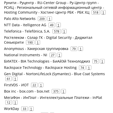
Рунити - Руцентр - RU-Center Group - Ру-Центр групп -
РСИЦ - Региональный сетевой информационный центр -
Hosting Community - Хостинг-Центр РБК - РБК ХЦ
518
1
Palo Alto Networks
209
1
NTT Data - Itelligence AG
49
1
Telefonica - Telefónica, S.A.
578
1
Ростелеком - Сόлар ГК - Digital Security - Диджитал
Секьюрити
190
1
Anonymous - Хакерская группировка
79
1
National Instruments - NI
27
1
БИАТЕХ - BIA Technologies - БиАйЭй Технолоджиз
75
1
Rackspace Technology - Rackspace Hosting
74
1
Gen Digital - NortonLifeLock (Symantec) - Blue Coat Systems
61
1
FirstVDS - ИОТ
22
1
Box inc - box.com - box.net
375
1
МегаФон - ИнПлат - Интеллектуальные Платежи - InPlat
12
1
WorkDay
33
1