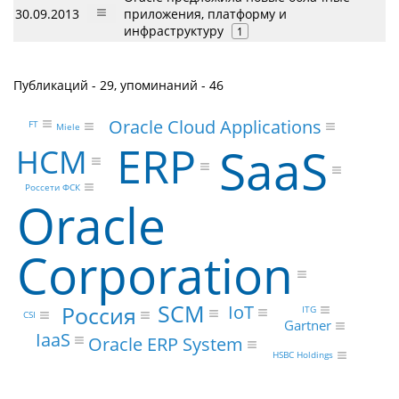
30.09.2013
приложения, платформу и
инфраструктуру
1
Публикаций - 29, упоминаний - 46
Oracle Cloud Applications
FT
Miele
ERP
SaaS
HCM
Россети ФСК
Oracle
Corporation
SCM
Россия
IoT
ITG
CSI
Gartner
IaaS
Oracle ERP System
HSBC Holdings