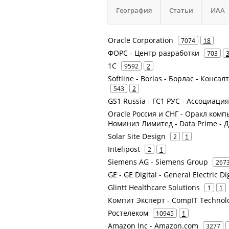
География
Статьи
ИАА
Oracle Corporation
7074
18
ФОРС - Центр разработки
703
1С
9592
2
Softline - Borlas - Борлас - Конса
543
2
GS1 Russia - ГС1 РУС - Ассоциа
Oracle Россия и СНГ - Оракл ком
Номиниз Лимитед - Data Prime - 
Solar Site Design
2
1
Intelipost
2
1
Siemens AG - Siemens Group
267
GE - GE Digital - General Electric Di
Glintt Healthcare Solutions
1
1
Компит Эксперт - CompIT Technol
Ростелеком
10945
1
Amazon Inc - Amazon.com
3277