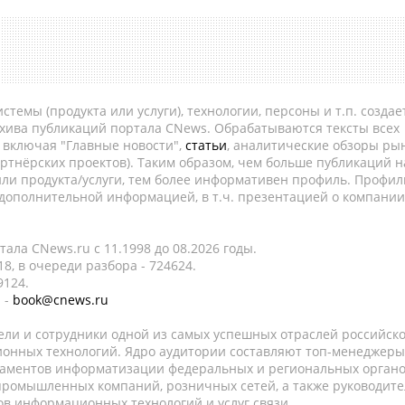
темы (продукта или услуги), технологии, персоны и т.п. создае
рхива публикаций портала CNews. Обрабатываются тексты всех
, включая "Главные новости",
статьи
, аналитические обзоры рын
ртнёрских проектов). Таким образом, чем больше публикаций н
ли продукта/услуги, тем более информативен профиль. Профил
 дополнительной информацией, в т.ч. презентацией о компании
ала CNews.ru c 11.1998 до 08.2026 годы.
8, в очереди разбора - 724624.
9124.
 -
book@cnews.ru
ели и сотрудники одной из самых успешных отраслей российск
онных технологий. Ядро аудитории составляют топ-менеджеры
таментов информатизации федеральных и региональных орган
 промышленных компаний, розничных сетей, а также руководите
в информационных технологий и услуг связи.