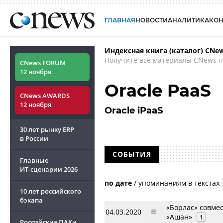
ГЛАВНАЯ
НОВОСТИ
АНАЛИТИКА
КО
Индексная книга (каталог) CNe
Получите все материалы CNews п
CNews FORUM
12 ноября
Oracle PaaS
CNews AWARDS
12 ноября
Oracle iPaaS
30 лет рынку ERP
в России
СОБЫТИЯ
Главные
ИТ-сценарии
2026
по дате
/
упоминаниям в текстах
10 лет российского
бэкапа
«Борлас» совме
04.03.2020
«Ашан»
1
Российские ПАКи