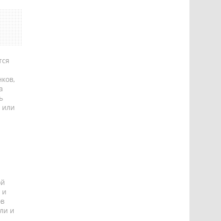
тся
ков,
а
ь
 или
ой
 и
ов
ли и