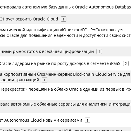
естировала автономную базу данных Oracle Autonomous Databa
С1 рус» освоить Oracle Cloud
1
оматической идентификации «Юнискан/ГС1 РУС» использует
сы Oracle для повышения надежности и доступности своих сис
ачный рынок готов к всеобщей цифровизации
1
Oracle лидером на рынке по росту доходов в сегменте iPaaS
2
а корпоративный блокчейн-сервис Blockchain Cloud Service для
корения транзакций
1
Перекресток» перешли на облако Oracle одними из первых в Ро
овала автономные облачные сервисы для аналитики, интеграци
ет Autonomous Cloud новыми сервисами
1
Oracle PaaS и SaaS доступны в ЦОД клиента в расширенном