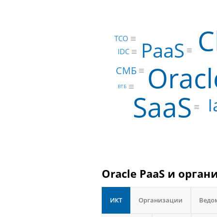
C
TCO
PaaS
IDC
Oracl
СМБ
ВТБ
SaaS
I
Oracle PaaS и орган
ИКТ
Организации
Ведо