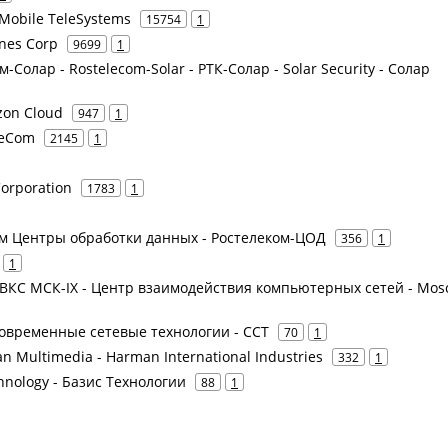
Mobile TeleSystems
15754
1
ines Corp
9699
1
-Солар - Rostelecom-Solar - РТК-Солар - Solar Security - Солар
zon Cloud
947
1
leCom
2145
1
Corporation
1783
1
ом Центры обработки данных - Ростелеком-ЦОД
356
1
1
 ЦВКС МСК-IX - Центр взаимодействия компьютерных сетей - Mo
 Современные сетевые технологии - ССТ
70
1
 Multimedia - Harman International Industries
332
1
echnology - Базис Технологии
88
1