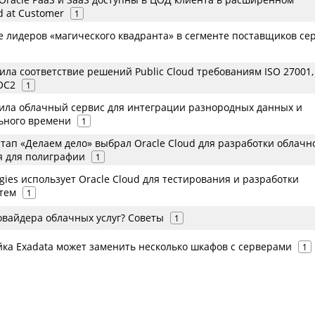
 at Customer
1
е лидеров «магического квадранта» в сегменте поставщиков се
ила соответствие решений Public Cloud требованиям ISO 27001,
OC2
1
вила облачный сервис для интеграции разнородных данных и
ьного времени
1
тап «Делаем дело» выбрал Oracle Cloud для разработки облачн
 для полиграфии
1
gies использует Oracle Cloud для тестирования и разработки
тем
1
овайдера облачных услуг? Советы
1
йка Exadata может заменить несколько шкафов с серверами
1