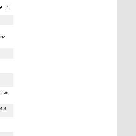
se
1
тем
ссии
и и