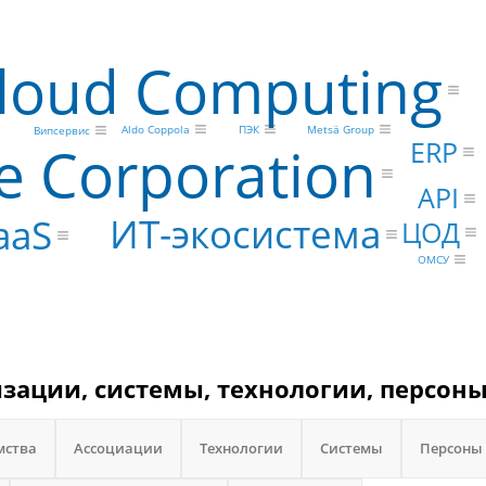
loud Computing
ПЭК
Aldo Coppola
Metsä Group
Випсервис
e Corporation
ERP
API
ИТ-экосистема
aaS
ЦОД
ОМСУ
изации, системы, технологии, персоны
мства
Ассоциации
Технологии
Системы
Персоны