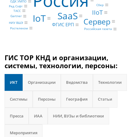
Россия
ОДК УМПО
Сбер
Ред Софт
IIoT
ТАСС
SaaS
IoT
Gartner
Сервер
НИУ ВШЭ
ФГИС ЕРП
Ростелеком
Российская газета
ГИС ТОР КНД и организации,
системы, технологии, персоны:
ИКТ
Организации
Ведомства
Технологии
Системы
Персоны
География
Статьи
Пресса
ИАА
НИИ, ВУЗы и библиотеки
Мероприятия