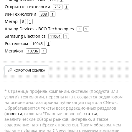
Открытые технологии
732
1
ИИ-Технологии
308
1
Мегар
8
1
Analog Devices - BCO Technologies
3
1
Samsung Electronics
11064
1
Ростелеком
10945
1
МегаФон
10736
1
КОРОТКАЯ ССЫЛКА
* Страница-профиль компании, системы (продукта или
услуги), технологии, персоны и т.п. создается редактором
на основе анализа архива публикаций портала CNews.
Обрабатываются тексты всех редакционных разделов
(
новости
, включая "Главные новости",
статьи
,
аналитические обзоры рынков, интервью, а также
содержание партнёрских проектов). Таким образом, чем
больше публикаций на CNews было с именем компании