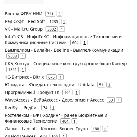
Восход ФГБУ НИИ
721
3
Ред Софт - Red Soft
1235
1
VK - Mail.ru Group
3602
1
InfoTeCS - ИнфоТеКС - Информационные Технологии и
Коммуникационные Системы
604
1
ВымпелКом - Билайн - Beeline - Вымпел-Коммуникации
9508
1
СКБ Контур - Специальное конструкторское бюро Контур
1351
1
1С-Битрикс - Bitrix
675
1
Юнидата - Юнидата технолоджи - Unidata
51
1
Программный Продукт ГК
104
1
WaveAccess - ВейвАксесс - ДевелопментАксесс
50
1
RedSys - РедСис
74
1
Ростелеком - БФТ-Холдинг - ранее Бюджетные и
Финансовые Технологии
404
1
Ланит - Lansoft - Консист Бизнес Групп
180
1
Analog Devices - ADI
105
1